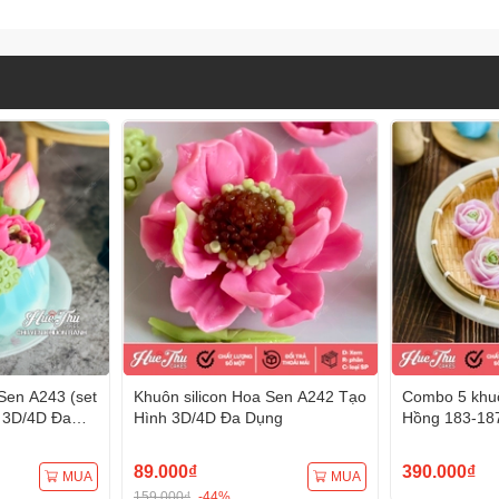
Sen A243 (set
Khuôn silicon Hoa Sen A242 Tạo
Combo 5 khuô
 3D/4D Đa
Hình 3D/4D Đa Dụng
Hồng 183-18
Hình 3D/4D 
89.000₫
390.000₫
MUA
MUA
159.000₫
-44%