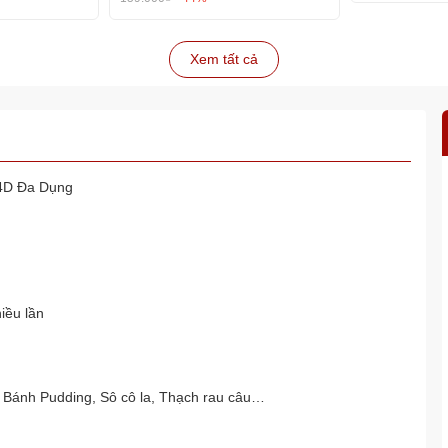
Xem tất cả
/4D Đa Dụng
iều lần
 Bánh Pudding, Sô cô la, Thạch rau câu…