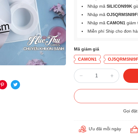
Nhập mã
SILICON99K
gi
Nhập mã
OJ5QRMSNI9F
Nhập mã
CAMON1
giảm 
Miễn phí Ship cho đơn h
Mã giảm giá
CAMON1
OJ5QRMSNI9
Gọi đặ
Ưu đãi mỗi ngày