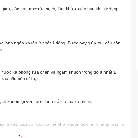
 gian, các bạn nhớ rửa sạch, làm khô khuôn sau khi sử dụng.
 lạnh ngập khuôn ít nhất 1 tiếng. Bước này giúp rau câu còn
n.
 nước xà phòng rửa chén và ngâm khuôn trong đó ít nhất 1
rau câu còn sót lại.
h khuôn lại với nước lạnh để loại bỏ xà phòng.
hảy ra hết. Sau đó, bạn có thể phơi khuôn dưới ánh nắng mặt trời