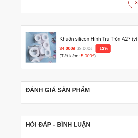
X
Lưu ý
Bạn nên ngâm khuôn trong nước lạnh và nước xà ph
làm sạch hoàn toàn.
Bạn có thể ngâm khuôn trong nước lạnh qua ngày, 
nhiên, nếu chỉ ngâm nước lạnh mà không ngâm nước
Khuôn silicon Hình Trụ Tròn A27 (v
Bạn có thể phơi khuôn dưới ánh nắng mặt trời hoặ
dưới ánh nắng mặt trời, bạn nên lưu ý che đậy khu
34.000₫
39.000₫
-13%
(Tiết kiệm:
5.000₫
)
Với cách làm này, khuôn rau câu của bạn sẽ luôn sạ
Thêm một số mẹo giúp khuôn rau câu không bị mốc 
Sau khi rửa sạch khuôn, bạn có thể tráng sơ qua n
Bạn nên bảo quản khuôn rau câu ở nơi khô ráo, th
ĐÁNH GIÁ SẢN PHẨM
Hy vọng những thông tin trên sẽ giúp bạn giữ cho khuôn 
HỎI ĐÁP - BÌNH LUẬN