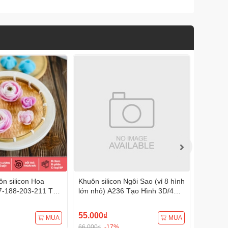
n silicon Hoa
Khuôn silicon Ngôi Sao (vỉ 8 hình
Khuôn s
7-188-203-211 Tạo
lớn nhỏ) A236 Tạo Hình 3D/4D
A232 (1
Đa Dụng
Đa Dụng
Đa Dụn
55.000₫
75.000
MUA
MUA
66.000₫
-17%