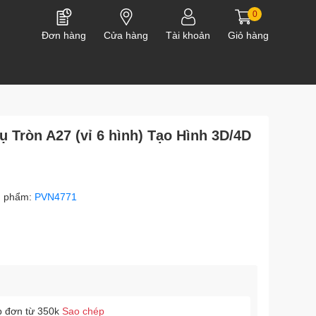
0
Đơn hàng
Cửa hàng
Tài khoản
Giỏ hàng
ụ Tròn A27 (vỉ 6 hình) Tạo Hình 3D/4D
n phẩm:
PVN4771
p đơn từ 350k
Sao chép