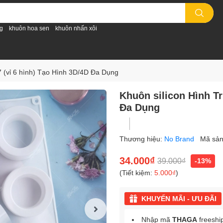
g
khuôn hoa sen
khuôn nhấn xôi
7 (vỉ 6 hình) Tạo Hình 3D/4D Đa Dụng
Khuôn silicon Hình Tr
Đa Dụng
Thương hiệu:
No Brand
Mã sả
34.000₫
39.000₫
-13%
(Tiết kiệm:
5.000₫
)
KHUYẾN MÃI - ƯU ĐÃI
Nhập mã
THAGA
freeshi