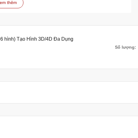
em thêm
òng ít nhất 1 tiếng để rau câu tróc ra dễ dàng và khuôn được
2-3 ngày, thậm chí cả tuần mà không lo khuôn bị nhớt. Tuy
 xà phòng, thì khuôn sẽ bị nhớt khi ngâm lâu trên 1 ngày.
ỉ 6 hình) Tạo Hình 3D/4D Đa Dụng
c hong khô bằng máy sấy đều được. Tuy nhiên, nếu phơi khuôn
Số lượng:
ôn để tránh bụi bẩn bám vào.
ch sẽ và không bị mốc thâm kim.
thâm kim
ước sôi để khử trùng.
oáng mát.
rau câu của mình luôn sạch đẹp và bền lâu.