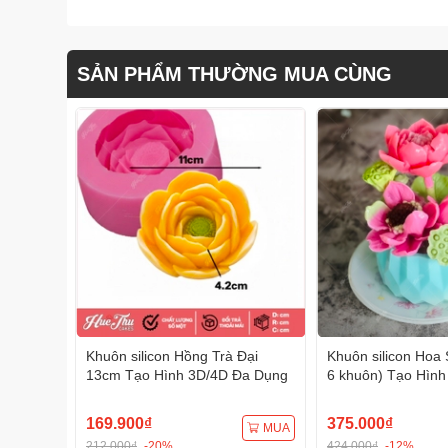
SẢN PHẨM THƯỜNG MUA CÙNG
Khuôn silicon Hồng Trà Đại
Khuôn silicon Hoa 
13cm Tạo Hình 3D/4D Đa Dụng
6 khuôn) Tạo Hình
Dụng
169.900₫
375.000₫
MUA
212.000₫
-20%
424.000₫
-12%