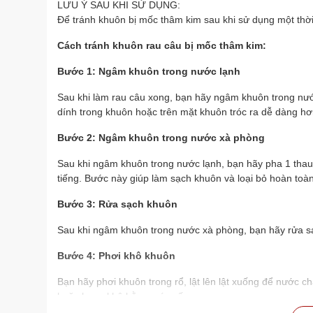
LƯU Ý SAU KHI SỬ DỤNG:
Để tránh khuôn bị mốc thâm kim sau khi sử dụng một thời
Cách tránh khuôn rau câu bị mốc thâm kim:
Bước 1: Ngâm khuôn trong nước lạnh
Sau khi làm rau câu xong, bạn hãy ngâm khuôn trong nước
dính trong khuôn hoặc trên mặt khuôn tróc ra dễ dàng hơ
Bước 2: Ngâm khuôn trong nước xà phòng
Sau khi ngâm khuôn trong nước lạnh, bạn hãy pha 1 thau
tiếng. Bước này giúp làm sạch khuôn và loại bỏ hoàn toàn 
Bước 3: Rửa sạch khuôn
Sau khi ngâm khuôn trong nước xà phòng, bạn hãy rửa sạc
Bước 4: Phơi khô khuôn
Bạn hãy phơi khuôn trong rổ, lật lên lật xuống để nước c
hoặc hong khô bằng máy sấy.