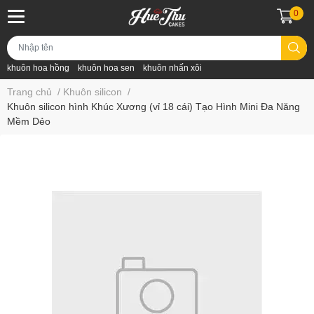
0
khuôn hoa hồng
khuôn hoa sen
khuôn nhấn xôi
Trang chủ
/
Khuôn silicon
/
Khuôn silicon hình Khúc Xương (vỉ 18 cái) Tạo Hình Mini Đa Năng
Mềm Dẻo