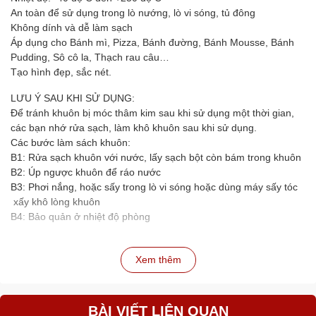
An toàn để sử dụng trong lò nướng, lò vi sóng, tủ đông
Không dính và dễ làm sạch
Áp dụng cho Bánh mì, Pizza, Bánh đường, Bánh Mousse, Bánh
Pudding, Sô cô la, Thạch rau câu…
Tạo hình đẹp, sắc nét.
LƯU Ý SAU KHI SỬ DỤNG:
Để tránh khuôn bị móc thâm kim sau khi sử dụng một thời gian,
các bạn nhớ rửa sạch, làm khô khuôn sau khi sử dụng.
Các bước làm sách khuôn:
B1: Rửa sạch khuôn với nước, lấy sạch bột còn bám trong khuôn
B2: Úp ngược khuôn để ráo nước
B3: Phơi nắng, hoặc sấy trong lò vi sóng hoặc dùng máy sấy tóc
xấy khô lòng khuôn
B4: Bảo quản ở nhiệt độ phòng
Xem thêm
BÀI VIẾT LIÊN QUAN