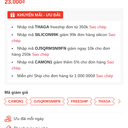
23.000₫
KHUYẾN MÃI - ƯU ĐÃI
Nhập mã
THAGA
freeship đơn từ 350k
Sao chép
Nhập mã
SILICON99K
giảm 99k đơn hàng silicon
Sao
chép
Nhập mã
OJ5QRMSNI9FN
giảm ngay 10k cho đơn
hàng 250k
Sao chép
Nhập mã
CAMON1
giảm thêm 5% cho đơn hàng
Sao
chép
Miễn phí Ship cho đơn hàng từ 1.000.000đ
Sao chép
Mã giảm giá
CAMON1
OJ5QRMSNI9FN
FREESHIP
THAGA
Ưu đãi mỗi ngày