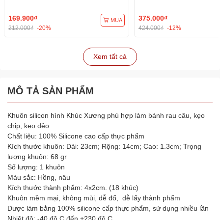
169.900₫
375.000₫
MUA
212.000₫
-20%
424.000₫
-12%
Xem tất cả
MÔ TẢ SẢN PHẨM
Khuôn silicon hình Khúc Xương phù hợp làm bánh rau câu, kẹo
chip, kẹo dẻo
Chất liệu: 100% Silicone cao cấp thực phẩm
Kích thước khuôn: Dài: 23cm; Rộng: 14cm; Cao: 1.3cm; Trọng
lượng khuôn: 68 gr
Số lượng: 1 khuôn
Màu sắc: Hồng, nâu
Kích thước thành phẩm: 4x2cm. (18 khúc)
Khuôn mềm mại, không mùi, dễ đổ, dễ lấy thành phẩm
Được làm bằng 100% silicone cấp thực phẩm, sử dụng nhiều lần
Nhiệt độ: -40 độ C đến +230 độ C