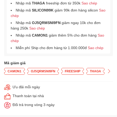
Nhập mã
THAGA
freeship đơn từ 350k
Sao chép
Nhập mã
SILICON99K
giảm 99k đơn hàng silicon
Sao
chép
Nhập mã
OJ5QRMSNI9FN
giảm ngay 10k cho đơn
hàng 250k
Sao chép
Nhập mã
CAMON1
giảm thêm 5% cho đơn hàng
Sao
chép
Miễn phí Ship cho đơn hàng từ 1.000.000đ
Sao chép
Mã giảm giá
CAMON1
OJ5QRMSNI9FN
FREESHIP
THAGA
Ưu đãi mỗi ngày
Thanh toán tại nhà
Đổi trả trong vòng 3 ngày