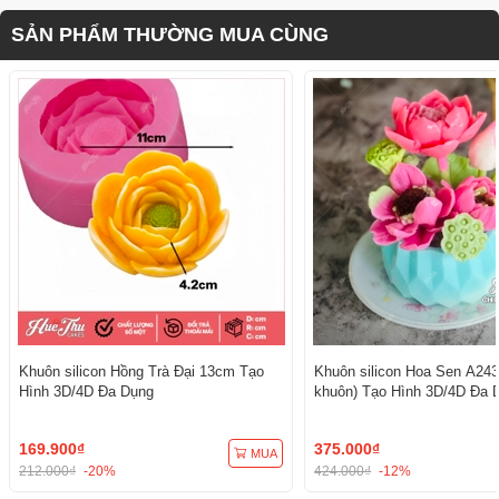
SẢN PHẨM THƯỜNG MUA CÙNG
Khuôn silicon Hồng Trà Đại 13cm Tạo
Khuôn silicon Hoa Sen A243
Hình 3D/4D Đa Dụng
khuôn) Tạo Hình 3D/4D Đa 
169.900₫
375.000₫
MUA
212.000₫
-20%
424.000₫
-12%