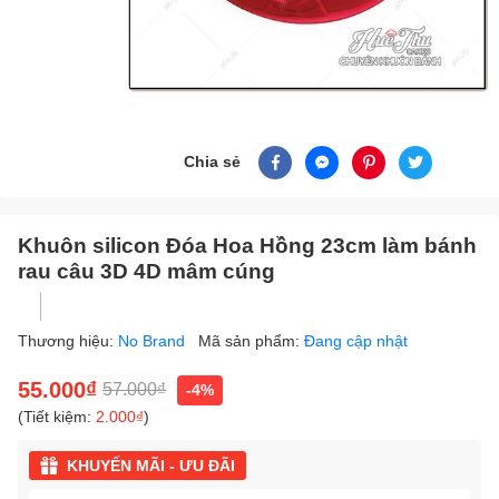
Chia sẻ
Khuôn silicon Đóa Hoa Hồng 23cm làm bánh
rau câu 3D 4D mâm cúng
Thương hiệu:
No Brand
Mã sản phẩm:
Đang cập nhật
55.000₫
57.000₫
-4%
(Tiết kiệm:
2.000₫
)
KHUYẾN MÃI - ƯU ĐÃI