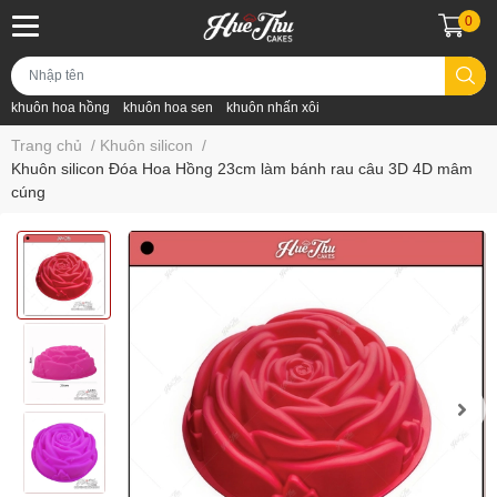
0
khuôn hoa hồng
khuôn hoa sen
khuôn nhấn xôi
Trang chủ
/
Khuôn silicon
/
Khuôn silicon Đóa Hoa Hồng 23cm làm bánh rau câu 3D 4D mâm
cúng