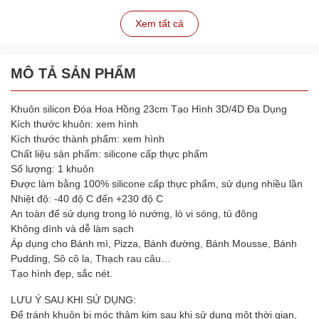
Xem tất cả
MÔ TẢ SẢN PHẨM
Khuôn silicon Đóa Hoa Hồng 23cm Tạo Hình 3D/4D Đa Dụng
Kích thước khuôn: xem hình
Kích thước thành phẩm: xem hình
Chất liệu sản phẩm: silicone cấp thực phẩm
Số lượng: 1 khuôn
Được làm bằng 100% silicone cấp thực phẩm, sử dụng nhiều lần
Nhiệt độ: -40 độ C đến +230 độ C
An toàn để sử dụng trong lò nướng, lò vi sóng, tủ đông
Không dính và dễ làm sạch
Áp dụng cho Bánh mì, Pizza, Bánh đường, Bánh Mousse, Bánh
Pudding, Sô cô la, Thạch rau câu…
Tạo hình đẹp, sắc nét.
LƯU Ý SAU KHI SỬ DỤNG:
Để tránh khuôn bị móc thâm kim sau khi sử dụng một thời gian,