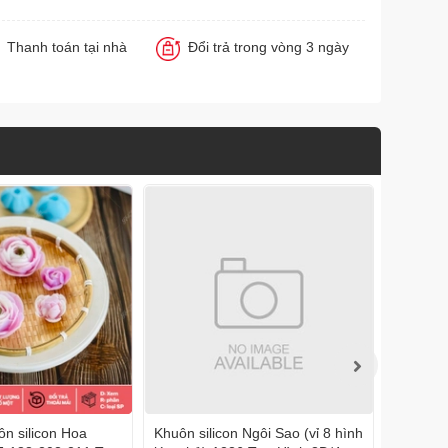
Thanh toán tại nhà
Đổi trả trong vòng 3 ngày
n silicon Hoa
Khuôn silicon Ngôi Sao (vỉ 8 hình
Khuôn s