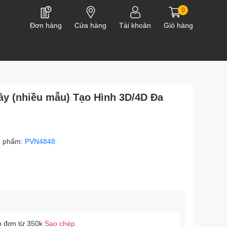
0
Đơn hàng
Cửa hàng
Tài khoản
Giỏ hàng
y (nhiều mẫu) Tạo Hình 3D/4D Đa
n phẩm:
PVN4848
p đơn từ 350k
Sao chép