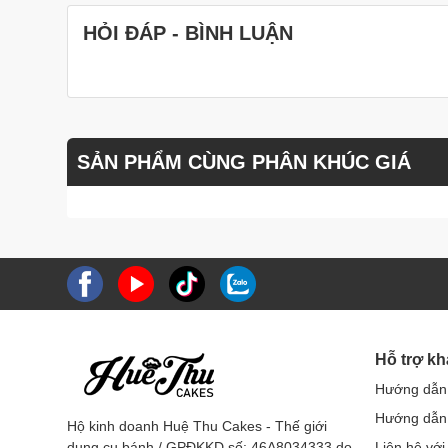
Bạn có thể ngâm khuôn trong nước lạnh qua ngày, 
HỎI ĐÁP - BÌNH LUẬN
nhiên, nếu chỉ ngâm nước lạnh mà không ngâm nước
Bạn có thể phơi khuôn dưới ánh nắng mặt trời hoặ
dưới ánh nắng mặt trời, bạn nên lưu ý che đậy khu
Với cách làm này, khuôn rau câu của bạn sẽ luôn sạ
Thêm một số mẹo giúp khuôn rau câu không bị mốc 
SẢN PHẨM CÙNG PHÂN KHÚC GIÁ
Sau khi rửa sạch khuôn, bạn có thể tráng sơ qua n
Bạn nên bảo quản khuôn rau câu ở nơi khô ráo, th
Hy vọng những thông tin trên sẽ giúp bạn giữ cho khuôn 
Hỗ trợ k
Hướng dẫn
Hướng dẫn 
Hộ kinh doanh Huệ Thu Cakes - Thế giới
dụng cụ bánh / GPĐKKD số: 46A8034333 do
Liên hệ với