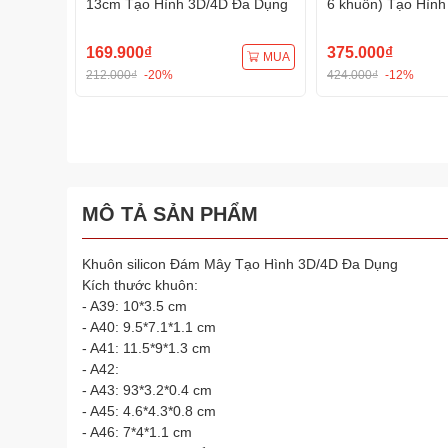
13cm Tạo Hình 3D/4D Đa Dụng
6 khuôn) Tạo Hình
Dụng
169.900₫
375.000₫
MUA
212.000₫
-20%
424.000₫
-12%
MÔ TẢ SẢN PHẨM
Khuôn silicon Đám Mây Tạo Hình 3D/4D Đa Dụng
Kích thước khuôn:
- A39: 10*3.5 cm
- A40: 9.5*7.1*1.1 cm
- A41: 11.5*9*1.3 cm
- A42:
- A43: 93*3.2*0.4 cm
- A45: 4.6*4.3*0.8 cm
- A46: 7*4*1.1 cm