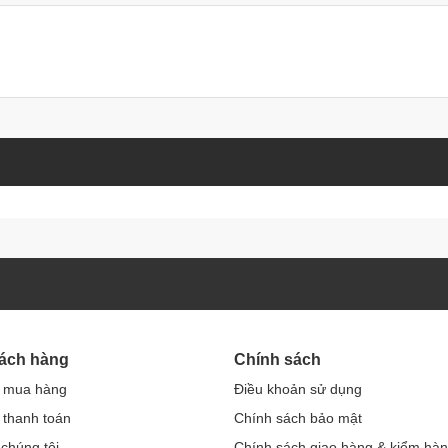
2-3 ngày, thậm chí cả tuần mà không lo khuôn bị nhớt. Tuy
 xà phòng, thì khuôn sẽ bị nhớt khi ngâm lâu trên 1 ngày.
c hong khô bằng máy sấy đều được. Tuy nhiên, nếu phơi khuôn
ôn để tránh bụi bẩn bám vào.
ch sẽ và không bị mốc thâm kim.
thâm kim
ước sôi để khử trùng.
oáng mát.
rau câu của mình luôn sạch đẹp và bền lâu.
hách hàng
Chính sách
 mua hàng
Điều khoản sử dụng
thanh toán
Chính sách bảo mật
 chúng tôi
Chính sách giao hàng & kiểm hà