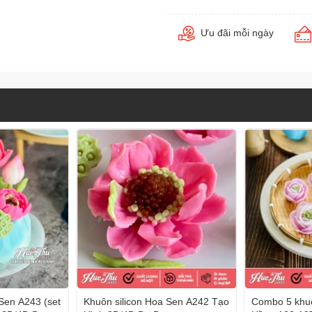
Ưu đãi mỗi ngày
Sen A243 (set
Khuôn silicon Hoa Sen A242 Tạo
Combo 5 khuô