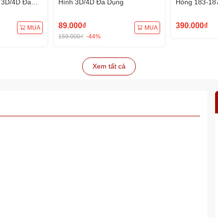
 3D/4D Đa
Hình 3D/4D Đa Dụng
Hồng 183-18
Hình 3D/4D 
89.000₫
390.000₫
MUA
MUA
159.000₫
-44%
Xem tất cả