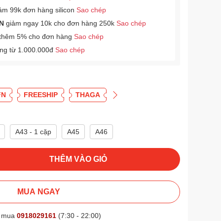
ảm 99k đơn hàng silicon
Sao chép
N
giảm ngay 10k cho đơn hàng 250k
Sao chép
thêm 5% cho đơn hàng
Sao chép
àng từ 1.000.000đ
Sao chép
FN
FREESHIP
THAGA
A43 - 1 cặp
A45
A46
THÊM VÀO GIỎ
MUA NGAY
t mua
0918029161
(7:30 - 22:00)