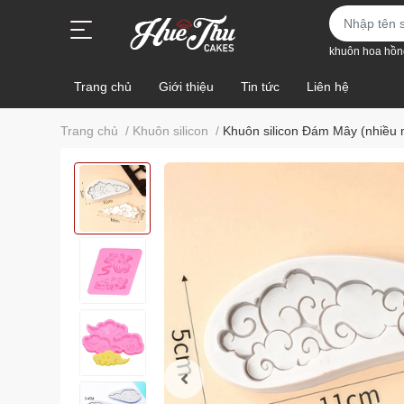
khuôn hoa hồn
Trang chủ
Giới thiệu
Tin tức
Liên hệ
Trang chủ
/
Khuôn silicon
/
Khuôn silicon Đám Mây (nhiều