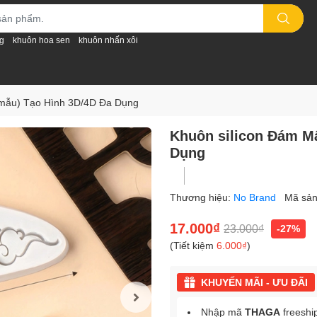
g
khuôn hoa sen
khuôn nhấn xôi
 mẫu) Tạo Hình 3D/4D Đa Dụng
Khuôn silicon Đám Mâ
Dụng
Thương hiệu:
No Brand
Mã sả
17.000₫
23.000₫
-27%
(Tiết kiệm
6.000₫
)
KHUYẾN MÃI - ƯU ĐÃI
Nhập mã
THAGA
freeshi