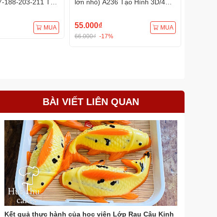
7-188-203-211 Tạo
lớn nhỏ) A236 Tạo Hình 3D/4D
A233 Tạ
Đa Dụng
Đa Dụng
55.000₫
75.000
MUA
MUA
66.000₫
-17%
BÀI VIẾT LIÊN QUAN
Kết quả thực hành của học viên Lớp Rau Câu Kinh