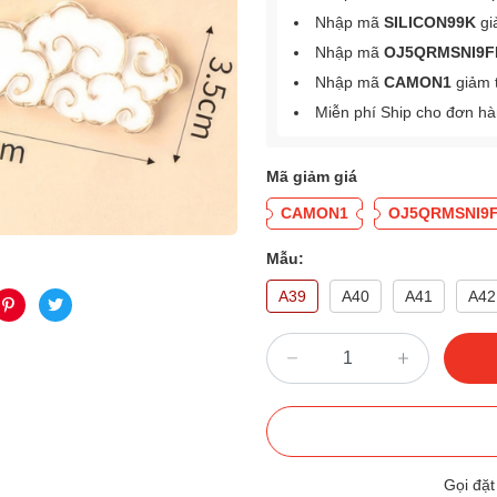
Nhập mã
SILICON99K
gi
Nhập mã
OJ5QRMSNI9F
Nhập mã
CAMON1
giảm 
Miễn phí Ship cho đơn h
Mã giảm giá
CAMON1
OJ5QRMSNI9
Mẫu:
A39
A40
A41
A42
Gọi đặ