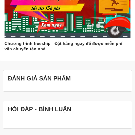
Thêm một số mẹo giúp khuôn rau câu không bị mốc thâm
kim
Sau khi rửa sạch khuôn, bạn có thể tráng sơ qua nước sôi
để khử trùng.
Bạn nên bảo quản khuôn rau câu ở nơi khô ráo, thoáng
mát.
Chương trình freeship - Đặt hàng ngay để được miễn phí
vận chuyển tận nhà
Hy vọng những thông tin trên sẽ giúp bạn giữ cho khuôn rau câu
của mình luôn sạch đẹp và bền lâu.
ĐÁNH GIÁ SẢN PHẨM
HỎI ĐÁP - BÌNH LUẬN