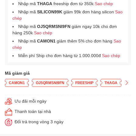
Nhập mã
THAGA
freeship đơn từ 350k
Sao chép
Nhập mã
SILICON99K
giảm 99k đơn hàng silicon
Sao
chép
Nhập mã
OJ5QRMSNI9FN
giảm ngay 10k cho đơn
hàng 250k
Sao chép
Nhập mã
CAMON1
giảm thêm 5% cho đơn hàng
Sao
chép
Miễn phí Ship cho đơn hàng từ 1.000.000đ
Sao chép
Mã giảm giá
CAMON1
OJ5QRMSNI9FN
FREESHIP
THAGA
Ưu đãi mỗi ngày
Thanh toán tại nhà
Đổi trả trong vòng 3 ngày