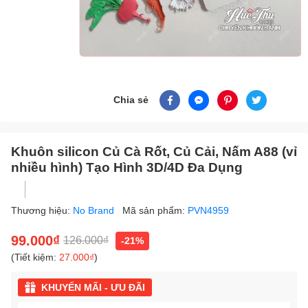
Chia sẻ
Khuôn silicon Củ Cà Rốt, Củ Cải, Nấm A88 (vỉ
nhiều hình) Tạo Hình 3D/4D Đa Dụng
Thương hiệu:
No Brand
Mã sản phẩm:
PVN4959
99.000₫
126.000₫
-21%
(Tiết kiệm:
27.000₫
)
KHUYẾN MÃI - ƯU ĐÃI