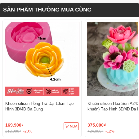
SẢN PHẨM THƯỜNG MUA CÙNG
Khuôn silicon Hồng Trà Đại 13cm Tạo
Khuôn silicon Hoa Sen A243
Hình 3D/4D Đa Dụng
khuôn) Tạo Hình 3D/4D Đa 
169.900₫
375.000₫
MUA
212.000₫
-20%
424.000₫
-12%