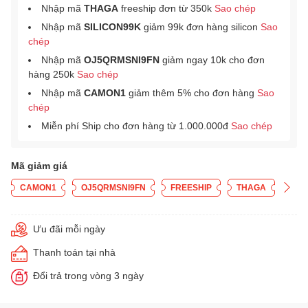
Nhập mã
THAGA
freeship đơn từ 350k
Sao chép
Nhập mã
SILICON99K
giảm 99k đơn hàng silicon
Sao
chép
Nhập mã
OJ5QRMSNI9FN
giảm ngay 10k cho đơn
hàng 250k
Sao chép
Nhập mã
CAMON1
giảm thêm 5% cho đơn hàng
Sao
chép
Miễn phí Ship cho đơn hàng từ 1.000.000đ
Sao chép
Mã giảm giá
CAMON1
OJ5QRMSNI9FN
FREESHIP
THAGA
Ưu đãi mỗi ngày
Thanh toán tại nhà
Đổi trả trong vòng 3 ngày