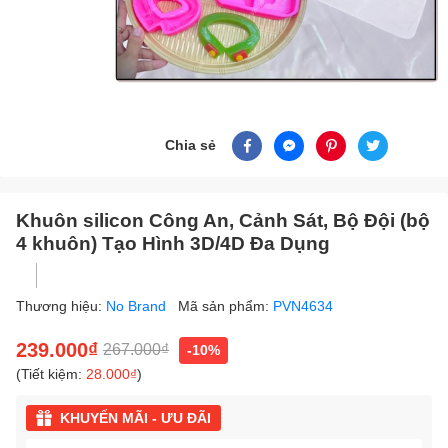
Chia sẻ
Khuôn silicon Công An, Cảnh Sát, Bộ Đội (bộ
4 khuôn) Tạo Hình 3D/4D Đa Dụng
Thương hiệu:
No Brand
Mã sản phẩm:
PVN4634
239.000₫
267.000₫
-10%
(Tiết kiệm:
28.000₫
)
KHUYẾN MÃI - ƯU ĐÃI