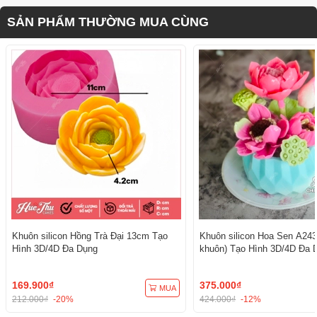
SẢN PHẨM THƯỜNG MUA CÙNG
Khuôn silicon Hồng Trà Đại 13cm Tạo
Khuôn silicon Hoa Sen A243
Hình 3D/4D Đa Dụng
khuôn) Tạo Hình 3D/4D Đa 
169.900₫
375.000₫
MUA
212.000₫
-20%
424.000₫
-12%