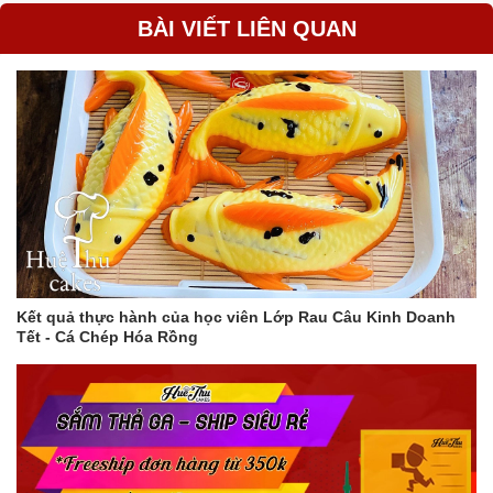
hết. Sau đó, bạn có thể phơi khuôn dưới ánh nắng mặt trời hoặc
BÀI VIẾT LIÊN QUAN
hong khô bằng máy sấy.
Lưu ý
Bạn nên ngâm khuôn trong nước lạnh và nước xà phòng ít
nhất 1 tiếng để rau câu tróc ra dễ dàng và khuôn được làm
sạch hoàn toàn.
Bạn có thể ngâm khuôn trong nước lạnh qua ngày, 2-3
ngày, thậm chí cả tuần mà không lo khuôn bị nhớt. Tuy
nhiên, nếu chỉ ngâm nước lạnh mà không ngâm nước xà
phòng, thì khuôn sẽ bị nhớt khi ngâm lâu trên 1 ngày.
Bạn có thể phơi khuôn dưới ánh nắng mặt trời hoặc hong
khô bằng máy sấy đều được. Tuy nhiên, nếu phơi khuôn
Kết quả thực hành của học viên Lớp Rau Câu Kinh Doanh
dưới ánh nắng mặt trời, bạn nên lưu ý che đậy khuôn để
Tết - Cá Chép Hóa Rồng
tránh bụi bẩn bám vào.
Với cách làm này, khuôn rau câu của bạn sẽ luôn sạch sẽ và
không bị mốc thâm kim.
Thêm một số mẹo giúp khuôn rau câu không bị mốc thâm
kim