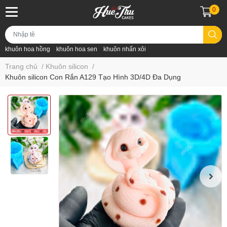
0
khuôn hoa hồng
khuôn hoa sen
khuôn nhấn xôi
Trang chủ
/
Khuôn silicon
/
Khuôn silicon Con Rắn A129 Tạo Hình 3D/4D Đa Dụng