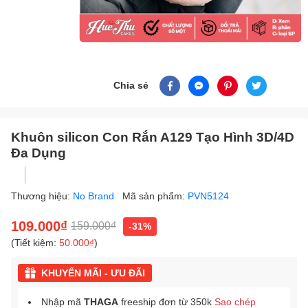
Chia sẻ
Khuôn silicon Con Rắn A129 Tạo Hình 3D/4D
Đa Dụng
Thương hiệu:
No Brand
Mã sản phẩm:
PVN5124
109.000₫
159.000₫
-31%
(Tiết kiệm:
50.000₫
)
KHUYẾN MÃI - ƯU ĐÃI
Nhập mã
THAGA
freeship đơn từ 350k
Sao chép