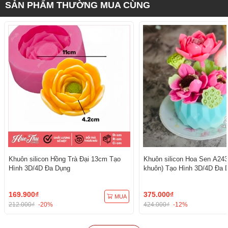
SẢN PHẨM THƯỜNG MUA CÙNG
Khuôn silicon Hồng Trà Đại 13cm Tạo
Khuôn silicon Hoa Sen A243
Hình 3D/4D Đa Dụng
khuôn) Tạo Hình 3D/4D Đa 
169.900₫
375.000₫
MUA
212.000₫
-20%
424.000₫
-12%