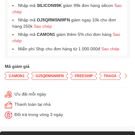
Nhập mã
SILICON99K
giảm 99k đơn hàng silicon
Sao
chép
Nhập mã
OJ5QRMSNI9FN
giảm ngay 10k cho đơn
hàng 250k
Sao chép
Nhập mã
CAMON1
giảm thêm 5% cho đơn hàng
Sao
chép
Miễn phí Ship cho đơn hàng từ 1.000.000đ
Sao chép
Mã giảm giá
CAMON1
OJ5QRMSNI9FN
FREESHIP
THAGA
Ưu đãi mỗi ngày
Thanh toán tại nhà
Đổi trả trong vòng 3 ngày