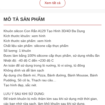
Xem tất cả
MÔ TẢ SẢN PHẨM
Khuôn silicon Con Rắn A129 Tạo Hình 3D/4D Đa Dụng
Kích thước khuôn: xem hình
Kích thước sản phẩm: xem hình
Chất liệu sản phẩm: silicone cấp thực phẩm
Số lượng: 1 khuôn
Được làm bằng 100% silicone cấp thực phẩm, sử dụng nhiều lần
Nhiệt độ: -40 độ C đến +230 độ C
An toàn để sử dụng trong lò nướng, lò vi sóng, tủ đông
Không dính và dễ làm sạch
Áp dụng cho Bánh mì, Pizza, Bánh đường, Bánh Mousse, Bánh
Pudding, Sô cô la, Thạch rau câu…
Tạo hình đẹp, sắc nét.
LƯU Ý SAU KHI SỬ DỤNG:
Để tránh khuôn bị mốc thâm kim sau khi sử dụng một thời gian,
các bạn nhớ rửa sạch, làm khô khuôn sau khi sử dụng.