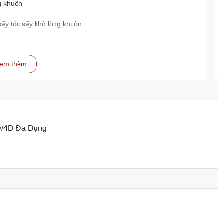
g khuôn
sấy tóc sấy khô lòng khuôn
em thêm
3D/4D Đa Dụng