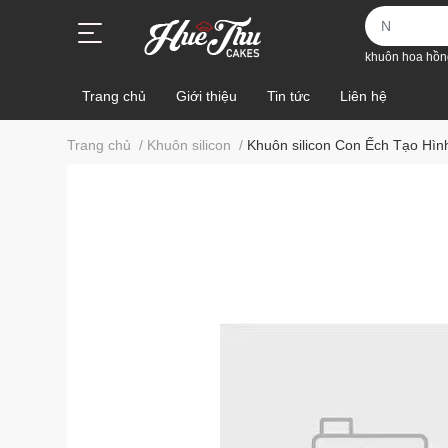
khuôn hoa hồn
Trang chủ
Giới thiệu
Tin tức
Liên hệ
Trang chủ
/
Khuôn silicon
/
Khuôn silicon Con Ếch Tạo Hì