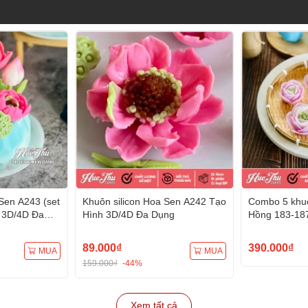
Sen A243 (set
Khuôn silicon Hoa Sen A242 Tạo
Combo 5 khuô
 3D/4D Đa
Hình 3D/4D Đa Dụng
Hồng 183-18
Hình 3D/4D 
89.000₫
390.000₫
MUA
MUA
159.000₫
-44%
Xem tất cả