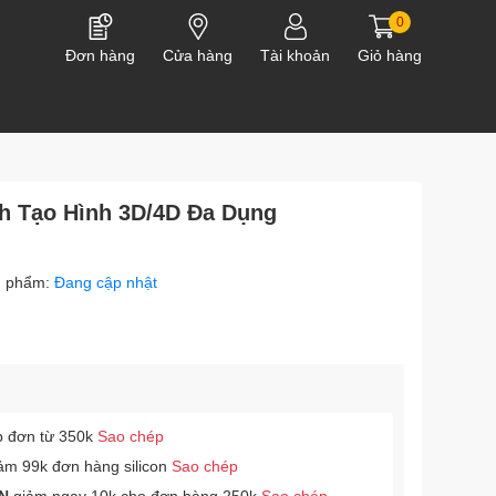
0
Đơn hàng
Cửa hàng
Tài khoản
Giỏ hàng
ch Tạo Hình 3D/4D Đa Dụng
n phẩm:
Đang cập nhật
p đơn từ 350k
Sao chép
ảm 99k đơn hàng silicon
Sao chép