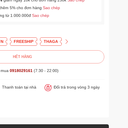
N
giảm ngay 10k cho đơn hàng 250k
Sao chép
thêm 5% cho đơn hàng
Sao chép
àng từ 1.000.000đ
Sao chép
FN
FREESHIP
THAGA
HẾT HÀNG
t mua
0918029161
(7:30 - 22:00)
Thanh toán tại nhà
Đổi trả trong vòng 3 ngày