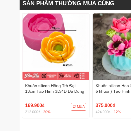
SẢN PHẨM THƯỜNG MUA CÙNG
Khuôn silicon Hồng Trà Đại
Khuôn silicon Hoa 
13cm Tạo Hình 3D/4D Đa Dụng
6 khuôn) Tạo Hình
Dụng
169.900₫
375.000₫
MUA
212.000₫
-20%
424.000₫
-12%