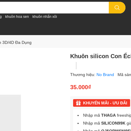
g
khuôn hoa sen
khuôn nhấn xôi
nh 3D/4D Đa Dụng
Khuôn silicon Con Ế
Thương hiệu:
No Brand
Mã sả
35.000₫
KHUYẾN MÃI - ƯU ĐÃI
Nhập mã
THAGA
freeshi
Nhập mã
SILICON99K
gi