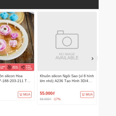
n silicon Hoa
Khuôn silicon Ngôi Sao (vỉ 8 hình
Khuôn s
7-188-203-211 Tạo
lớn nhỏ) A236 Tạo Hình 3D/4D
A233 Tạ
Đa Dụng
Đa Dụng
55.000₫
75.000
MUA
MUA
66.000₫
-17%