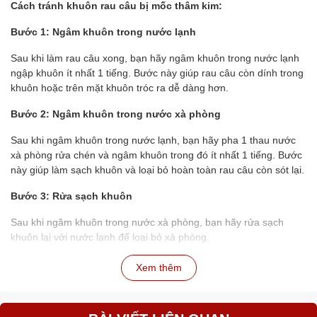
Cách tránh khuôn rau câu bị mốc thâm kim:
Bước 1: Ngâm khuôn trong nước lạnh
Sau khi làm rau câu xong, bạn hãy ngâm khuôn trong nước lạnh
ngập khuôn ít nhất 1 tiếng. Bước này giúp rau câu còn dính trong
khuôn hoặc trên mặt khuôn tróc ra dễ dàng hơn.
Bước 2: Ngâm khuôn trong nước xà phòng
Sau khi ngâm khuôn trong nước lạnh, bạn hãy pha 1 thau nước
xà phòng rửa chén và ngâm khuôn trong đó ít nhất 1 tiếng. Bước
này giúp làm sạch khuôn và loại bỏ hoàn toàn rau câu còn sót lại.
Bước 3: Rửa sạch khuôn
Sau khi ngâm khuôn trong nước xà phòng, bạn hãy rửa sạch
khuôn lại với nước lạnh để loại bỏ xà phòng.
Bước 4: Phơi khô khuôn
Xem thêm
Bạn hãy phơi khuôn trong rổ, lật lên lật xuống để nước chảy ra
hết. Sau đó, bạn có thể phơi khuôn dưới ánh nắng mặt trời hoặc