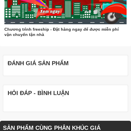
để khử trùng.
Bạn nên bảo quản khuôn rau câu ở nơi khô ráo, thoáng
mát.
Hy vọng những thông tin trên sẽ giúp bạn giữ cho khuôn rau câu
Chương trình freeship - Đặt hàng ngay để được miễn phí
của mình luôn sạch đẹp và bền lâu.
vận chuyển tận nhà
ĐÁNH GIÁ SẢN PHẨM
HỎI ĐÁP - BÌNH LUẬN
SẢN PHẨM CÙNG PHÂN KHÚC GIÁ