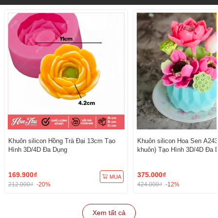
Khuôn silicon Hồng Trà Đại 13cm Tạo
Khuôn silicon Hoa Sen A243
Hình 3D/4D Đa Dụng
khuôn) Tạo Hình 3D/4D Đa 
169.900₫
375.000₫
MUA
212.000₫
-20%
424.000₫
-12%
Xem tất cả