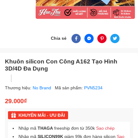
Chia sẻ
Khuôn silicon Con Công A162 Tạo Hình
3D/4D Đa Dụng
Thương hiệu:
No Brand
Mã sản phẩm:
PVN5234
29.000₫
KHUYẾN MÃI - ƯU ĐÃI
Nhập mã
THAGA
freeship đơn từ 350k
Sao chép
Nhập mã
SILICON99K
giảm 99k đơn hàng silicon
Sao