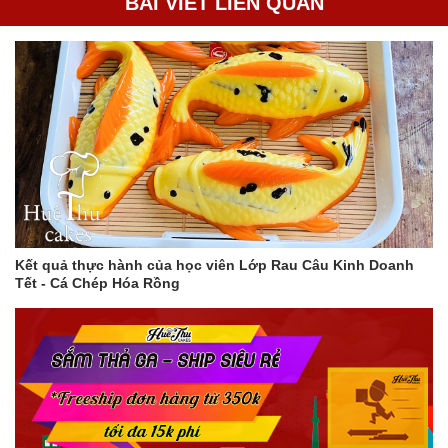
BÀI VIẾT LIÊN QUAN
hong khô bằng máy sấy.
Lưu ý
Bạn nên ngâm khuôn trong nước lạnh và nước xà phòng ít
nhất 1 tiếng để rau câu tróc ra dễ dàng và khuôn được làm
sạch hoàn toàn.
Bạn có thể ngâm khuôn trong nước lạnh qua ngày, 2-3
ngày, thậm chí cả tuần mà không lo khuôn bị nhớt. Tuy
nhiên, nếu chỉ ngâm nước lạnh mà không ngâm nước xà
phòng, thì khuôn sẽ bị nhớt khi ngâm lâu trên 1 ngày.
Bạn có thể phơi khuôn dưới ánh nắng mặt trời hoặc hong
khô bằng máy sấy đều được. Tuy nhiên, nếu phơi khuôn
Kết quả thực hành của học viên Lớp Rau Câu Kinh Doanh
dưới ánh nắng mặt trời, bạn nên lưu ý che đậy khuôn để
Tết - Cá Chép Hóa Rồng
tránh bụi bẩn bám vào.
Với cách làm này, khuôn rau câu của bạn sẽ luôn sạch sẽ và
không bị mốc thâm kim.
Thêm một số mẹo giúp khuôn rau câu không bị mốc thâm
kim
Sau khi rửa sạch khuôn, bạn có thể tráng sơ qua nước sôi