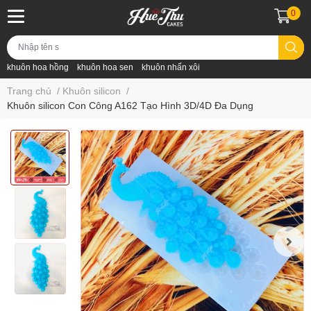
0
khuôn hoa hồng
khuôn hoa sen
khuôn nhấn xôi
Trang chủ
/
Khuôn silicon
/
Khuôn silicon Con Công A162 Tạo Hình 3D/4D Đa Dụng