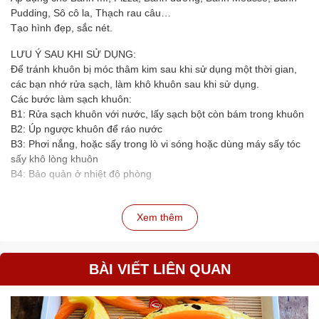
Pudding, Sô cô la, Thạch rau câu…
Tạo hình đẹp, sắc nét.
LƯU Ý SAU KHI SỬ DỤNG:
Để tránh khuôn bị móc thâm kim sau khi sử dụng một thời gian,
các bạn nhớ rửa sạch, làm khô khuôn sau khi sử dụng.
Các bước làm sạch khuôn:
B1: Rửa sạch khuôn với nước, lấy sạch bột còn bám trong khuôn
B2: Úp ngược khuôn để ráo nước
B3: Phơi nắng, hoặc sấy trong lò vi sóng hoặc dùng máy sấy tóc
sấy khô lòng khuôn
B4: Bảo quản ở nhiệt độ phòng
Xem thêm
BÀI VIẾT LIÊN QUAN