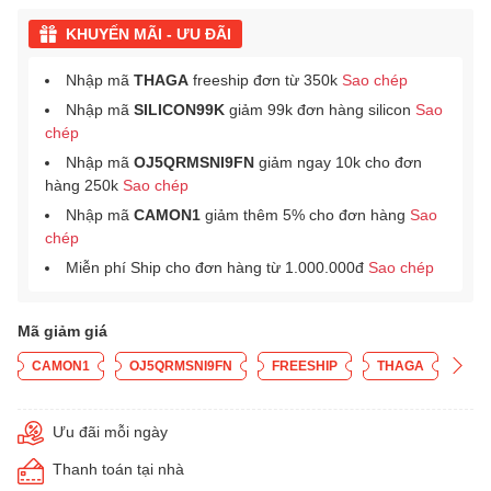
KHUYẾN MÃI - ƯU ĐÃI
Nhập mã
THAGA
freeship đơn từ 350k
Sao chép
Nhập mã
SILICON99K
giảm 99k đơn hàng silicon
Sao
chép
Nhập mã
OJ5QRMSNI9FN
giảm ngay 10k cho đơn
hàng 250k
Sao chép
Nhập mã
CAMON1
giảm thêm 5% cho đơn hàng
Sao
chép
Miễn phí Ship cho đơn hàng từ 1.000.000đ
Sao chép
Mã giảm giá
CAMON1
OJ5QRMSNI9FN
FREESHIP
THAGA
Ưu đãi mỗi ngày
Thanh toán tại nhà