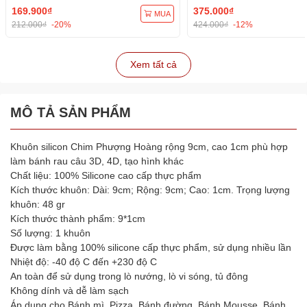
169.900₫
375.000₫
MUA
212.000₫
-20%
424.000₫
-12%
Xem tất cả
MÔ TẢ SẢN PHẨM
Khuôn silicon Chim Phượng Hoàng rộng 9cm, cao 1cm phù hợp
làm bánh rau câu 3D, 4D, tạo hình khác
Chất liệu: 100% Silicone cao cấp thực phẩm
Kích thước khuôn: Dài: 9cm; Rộng: 9cm; Cao: 1cm. Trọng lượng
khuôn: 48 gr
Kích thước thành phẩm: 9*1cm
Số lượng: 1 khuôn
Được làm bằng 100% silicone cấp thực phẩm, sử dụng nhiều lần
Nhiệt độ: -40 độ C đến +230 độ C
An toàn để sử dụng trong lò nướng, lò vi sóng, tủ đông
Không dính và dễ làm sạch
Áp dụng cho Bánh mì, Pizza, Bánh đường, Bánh Mousse, Bánh