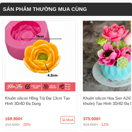
SẢN PHẨM THƯỜNG MUA CÙNG
Khuôn silicon Hồng Trà Đại 13cm Tạo
Khuôn silicon Hoa Sen A243
Hình 3D/4D Đa Dụng
khuôn) Tạo Hình 3D/4D Đa 
169.900₫
375.000₫
MUA
212.000₫
-20%
424.000₫
-12%