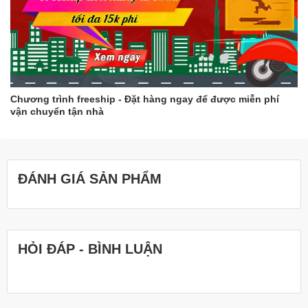
Thêm một số mẹo giúp khuôn rau câu không bị mốc thâm
kim
Sau khi rửa sạch khuôn, bạn có thể tráng sơ qua nước sôi
để khử trùng.
Bạn nên bảo quản khuôn rau câu ở nơi khô ráo, thoáng
mát.
Chương trình freeship - Đặt hàng ngay để được miễn phí
vận chuyển tận nhà
Hy vọng những thông tin trên sẽ giúp bạn giữ cho khuôn rau câu
của mình luôn sạch đẹp và bền lâu.
ĐÁNH GIÁ SẢN PHẨM
HỎI ĐÁP - BÌNH LUẬN