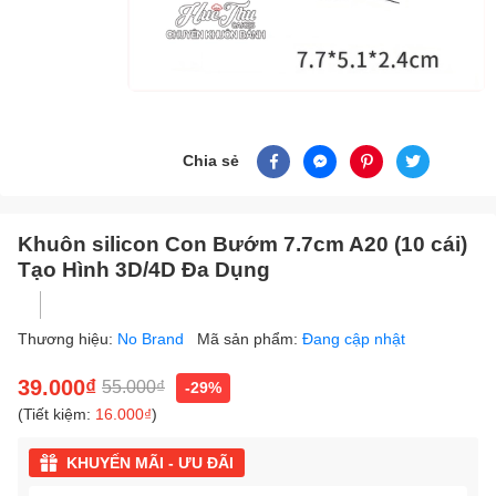
Chia sẻ
Khuôn silicon Con Bướm 7.7cm A20 (10 cái)
Tạo Hình 3D/4D Đa Dụng
Thương hiệu:
No Brand
Mã sản phẩm:
Đang cập nhật
39.000₫
55.000₫
-29%
(Tiết kiệm:
16.000₫
)
KHUYẾN MÃI - ƯU ĐÃI