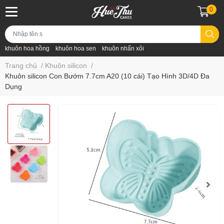
0
khuôn hoa hồng
khuôn hoa sen
khuôn nhấn xôi
Trang chủ
/
Khuôn silicon
/
Khuôn silicon Con Bướm 7.7cm A20 (10 cái) Tạo Hình 3D/4D Đa
Dụng