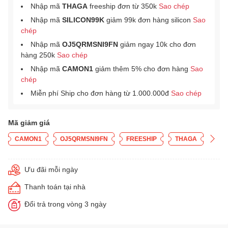
Nhập mã
THAGA
freeship đơn từ 350k
Sao chép
Nhập mã
SILICON99K
giảm 99k đơn hàng silicon
Sao
chép
Nhập mã
OJ5QRMSNI9FN
giảm ngay 10k cho đơn
hàng 250k
Sao chép
Nhập mã
CAMON1
giảm thêm 5% cho đơn hàng
Sao
chép
Miễn phí Ship cho đơn hàng từ 1.000.000đ
Sao chép
Mã giảm giá
CAMON1
OJ5QRMSNI9FN
FREESHIP
THAGA
Ưu đãi mỗi ngày
Thanh toán tại nhà
Đổi trả trong vòng 3 ngày