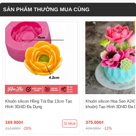
SẢN PHẨM THƯỜNG MUA CÙNG
Khuôn silicon Hồng Trà Đại 13cm Tạo
Khuôn silicon Hoa Sen A243
Hình 3D/4D Đa Dụng
khuôn) Tạo Hình 3D/4D Đa 
169.900₫
375.000₫
MUA
212.000₫
-20%
424.000₫
-12%