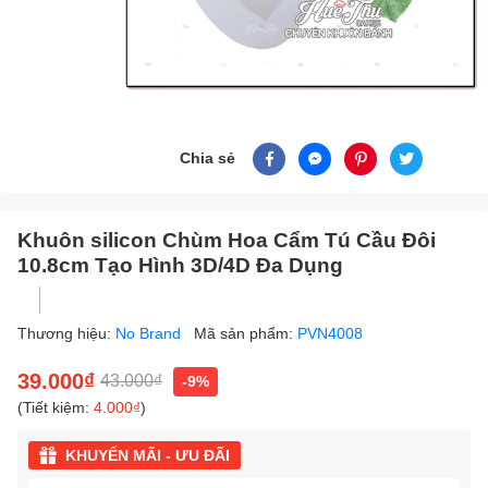
Chia sẻ
Khuôn silicon Chùm Hoa Cẩm Tú Cầu Đôi
10.8cm Tạo Hình 3D/4D Đa Dụng
Thương hiệu:
No Brand
Mã sản phẩm:
PVN4008
39.000₫
43.000₫
-9%
(Tiết kiệm:
4.000₫
)
KHUYẾN MÃI - ƯU ĐÃI