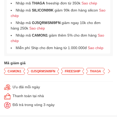
Nhập mã
THAGA
freeship đơn từ 350k
Sao chép
Nhập mã
SILICON99K
giảm 99k đơn hàng silicon
Sao
chép
Nhập mã
OJ5QRMSNI9FN
giảm ngay 10k cho đơn
hàng 250k
Sao chép
Nhập mã
CAMON1
giảm thêm 5% cho đơn hàng
Sao
chép
Miễn phí Ship cho đơn hàng từ 1.000.000đ
Sao chép
Mã giảm giá
CAMON1
OJ5QRMSNI9FN
FREESHIP
THAGA
Ưu đãi mỗi ngày
Thanh toán tại nhà
Đổi trả trong vòng 3 ngày