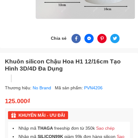
Chia sẻ
Khuôn silicon Chậu Hoa H1 12/16cm Tạo
Hình 3D/4D Đa Dụng
Thương hiệu:
No Brand
Mã sản phẩm:
PVN4206
125.000₫
KHUYẾN MÃI - ƯU ĐÃI
Nhập mã
THAGA
freeship đơn từ 350k
Sao chép
Nhập mã
SILICON99K
giảm 99k đơn hàng silicon
Sao