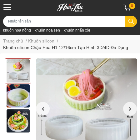
0
khuôn hoa hồng
khuôn hoa sen
khuôn nhấn xôi
Trang chủ
/
Khuôn silicon
/
Khuôn silicon Chậu Hoa H1 12/16cm Tạo Hình 3D/4D Đa Dụng