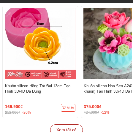
Khuôn silicon Hồng Trà Đại 13cm Tạo
Khuôn silicon Hoa Sen A243
Hình 3D/4D Đa Dụng
khuôn) Tạo Hình 3D/4D Đa 
169.900₫
375.000₫
MUA
212.000₫
-20%
424.000₫
-12%
Xem tất cả