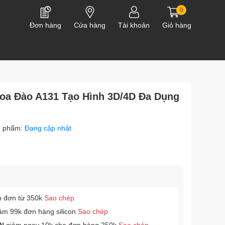
0
Đơn hàng
Cửa hàng
Tài khoản
Giỏ hàng
Hoa Đào A131 Tạo Hình 3D/4D Đa Dụng
n phẩm:
Đang cập nhật
p đơn từ 350k
Sao chép
ảm 99k đơn hàng silicon
Sao chép