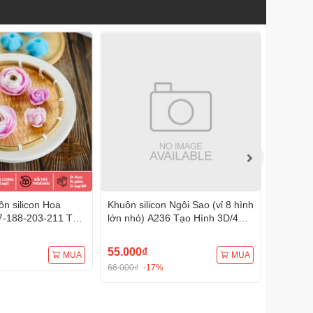
n silicon Hoa
Khuôn silicon Ngôi Sao (vỉ 8 hình
Khuôn s
7-188-203-211 Tạo
lớn nhỏ) A236 Tạo Hình 3D/4D
A233 Tạ
Đa Dụng
Đa Dụng
55.000₫
75.000
MUA
MUA
66.000₫
-17%