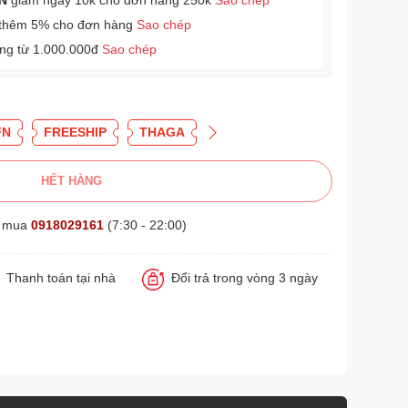
N
giảm ngay 10k cho đơn hàng 250k
Sao chép
thêm 5% cho đơn hàng
Sao chép
àng từ 1.000.000đ
Sao chép
FN
FREESHIP
THAGA
HẾT HÀNG
t mua
0918029161
(7:30 - 22:00)
Thanh toán tại nhà
Đổi trả trong vòng 3 ngày