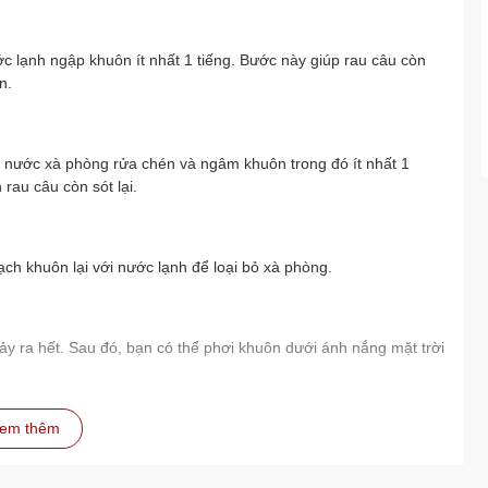
 lạnh ngập khuôn ít nhất 1 tiếng. Bước này giúp rau câu còn
n.
 nước xà phòng rửa chén và ngâm khuôn trong đó ít nhất 1
rau câu còn sót lại.
h khuôn lại với nước lạnh để loại bỏ xà phòng.
hảy ra hết. Sau đó, bạn có thể phơi khuôn dưới ánh nắng mặt trời
em thêm
òng ít nhất 1 tiếng để rau câu tróc ra dễ dàng và khuôn được