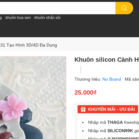
g
khuôn hoa sen
khuôn nhấn xôi
131 Tạo Hình 3D/4D Đa Dụng
Khuôn silicon Cành 
Thương hiệu:
No Brand
Mã sả
25.000₫
KHUYẾN MÃI - ƯU ĐÃI
Nhập mã
THAGA
freeshi
Nhập mã
SILICON99K
gi