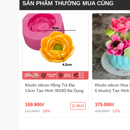
SẢN PHẨM THƯỜNG MUA CÙNG
Khuôn silicon Hồng Trà Đại
Khuôn silicon Hoa 
13cm Tạo Hình 3D/4D Đa Dụng
6 khuôn) Tạo Hình
Dụng
169.900₫
375.000₫
MUA
212.000₫
-20%
424.000₫
-12%