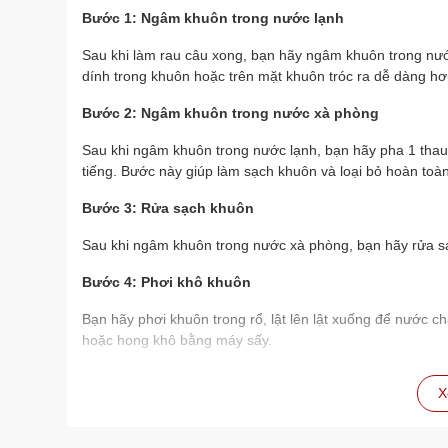
Bước 1: Ngâm khuôn trong nước lạnh
Sau khi làm rau câu xong, bạn hãy ngâm khuôn trong nước
dính trong khuôn hoặc trên mặt khuôn tróc ra dễ dàng hơ
Bước 2: Ngâm khuôn trong nước xà phòng
Sau khi ngâm khuôn trong nước lạnh, bạn hãy pha 1 thau
tiếng. Bước này giúp làm sạch khuôn và loại bỏ hoàn toàn 
Bước 3: Rửa sạch khuôn
Sau khi ngâm khuôn trong nước xà phòng, bạn hãy rửa sạc
Bước 4: Phơi khô khuôn
Bạn hãy phơi khuôn trong rổ, lật lên lật xuống để nước c
hoặc hong khô bằng máy sấy.
Lưu ý
X
Bạn nên ngâm khuôn trong nước lạnh và nước xà ph
làm sạch hoàn toàn.