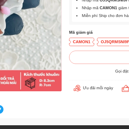
Nhập mã
OJ5QRMSNI9F
Nhập mã
CAMON1
giảm 
Miễn phí Ship cho đơn h
Mã giảm giá
CAMON1
OJ5QRMSNI9
Gọi đặ
Ưu đãi mỗi ngày