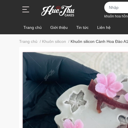
khuôn hoa hồn
Trang chủ
Giới thiệu
Tin tức
Liên hệ
Trang chủ
/
Khuôn silicon
/
Khuôn silicon Cành Hoa Đào A