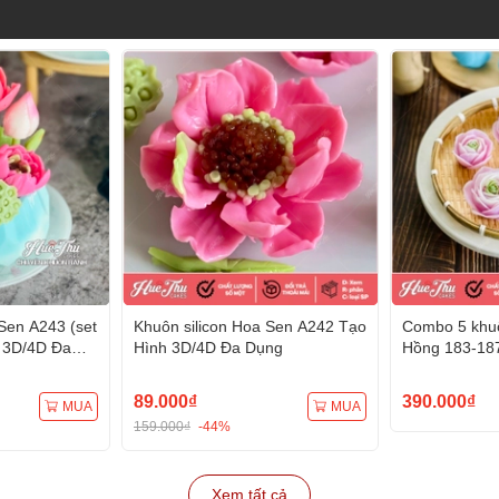
Sen A243 (set
Khuôn silicon Hoa Sen A242 Tạo
Combo 5 khuô
 3D/4D Đa
Hình 3D/4D Đa Dụng
Hồng 183-18
Hình 3D/4D 
89.000₫
390.000₫
MUA
MUA
159.000₫
-44%
Xem tất cả