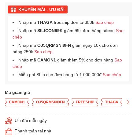
KHUYẾN MÃI - ƯU ĐÃI
Nhập mã
THAGA
freeship đơn từ 350k
Sao chép
Nhập mã
SILICON99K
giảm 99k đơn hàng silicon
Sao
chép
Nhập mã
OJ5QRMSNI9FN
giảm ngay 10k cho đơn
hàng 250k
Sao chép
Nhập mã
CAMON1
giảm thêm 5% cho đơn hàng
Sao
chép
Miễn phí Ship cho đơn hàng từ 1.000.000đ
Sao chép
Mã giảm giá
CAMON1
OJ5QRMSNI9FN
FREESHIP
THAGA
Ưu đãi mỗi ngày
Thanh toán tại nhà