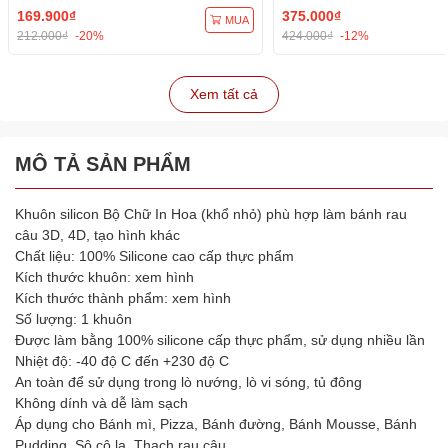
169.900₫
375.000₫
MUA
212.000₫
-20%
424.000₫
-12%
Xem tất cả
MÔ TẢ SẢN PHẨM
Khuôn silicon Bộ Chữ In Hoa (khổ nhỏ) phù hợp làm bánh rau
câu 3D, 4D, tạo hình khác
Chất liệu: 100% Silicone cao cấp thực phẩm
Kích thước khuôn: xem hình
Kích thước thành phẩm: xem hình
Số lượng: 1 khuôn
Được làm bằng 100% silicone cấp thực phẩm, sử dụng nhiều lần
Nhiệt độ: -40 độ C đến +230 độ C
An toàn để sử dụng trong lò nướng, lò vi sóng, tủ đông
Không dính và dễ làm sạch
Áp dụng cho Bánh mì, Pizza, Bánh đường, Bánh Mousse, Bánh
Pudding, Sô cô la, Thạch rau câu…