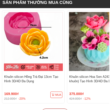
SẢN PHẨM THƯỜNG MUA CÙNG
Khuôn silicon Hồng Trà Đại 13cm Tạo
Khuôn silicon Hoa Sen A243
Hình 3D/4D Đa Dụng
khuôn) Tạo Hình 3D/4D Đa 
169.900₫
375.000₫
MUA
212.000₫
-20%
424.000₫
-12%