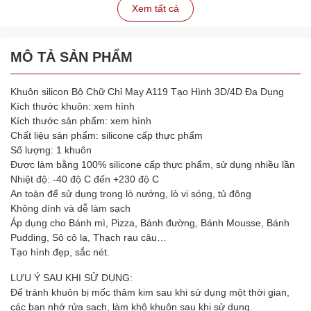
Xem tất cả
MÔ TẢ SẢN PHẨM
Khuôn silicon Bộ Chữ Chỉ May A119 Tạo Hình 3D/4D Đa Dụng
Kích thước khuôn: xem hình
Kích thước sản phẩm: xem hình
Chất liệu sản phẩm: silicone cấp thực phẩm
Số lượng: 1 khuôn
Được làm bằng 100% silicone cấp thực phẩm, sử dụng nhiều lần
Nhiệt độ: -40 độ C đến +230 độ C
An toàn để sử dụng trong lò nướng, lò vi sóng, tủ đông
Không dính và dễ làm sạch
Áp dụng cho Bánh mì, Pizza, Bánh đường, Bánh Mousse, Bánh
Pudding, Sô cô la, Thạch rau câu…
Tạo hình đẹp, sắc nét.
LƯU Ý SAU KHI SỬ DỤNG:
Để tránh khuôn bị mốc thâm kim sau khi sử dụng một thời gian,
các bạn nhớ rửa sạch, làm khô khuôn sau khi sử dụng.