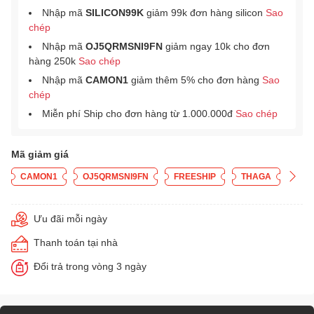
Nhập mã
SILICON99K
giảm 99k đơn hàng silicon
Sao
chép
Nhập mã
OJ5QRMSNI9FN
giảm ngay 10k cho đơn
hàng 250k
Sao chép
Nhập mã
CAMON1
giảm thêm 5% cho đơn hàng
Sao
chép
Miễn phí Ship cho đơn hàng từ 1.000.000đ
Sao chép
Mã giảm giá
CAMON1
OJ5QRMSNI9FN
FREESHIP
THAGA
Ưu đãi mỗi ngày
Thanh toán tại nhà
Đổi trả trong vòng 3 ngày