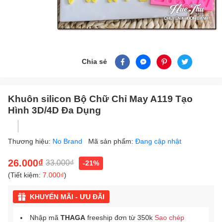
Chia sẻ
Khuôn silicon Bộ Chữ Chỉ May A119 Tạo
Hình 3D/4D Đa Dụng
Thương hiệu:
No Brand
Mã sản phẩm:
Đang cập nhật
26.000₫
33.000₫
-21%
(Tiết kiệm:
7.000₫
)
KHUYẾN MÃI - ƯU ĐÃI
Nhập mã
THAGA
freeship đơn từ 350k
Sao chép