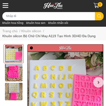
0
khuôn hoa hồng
khuôn hoa sen
khuôn nhấn xôi
Trang chủ
/
Khuôn silicon
/
Khuôn silicon Bộ Chữ Chỉ May A119 Tạo Hình 3D/4D Đa Dụng