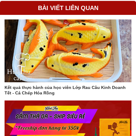
hết. Sau đó, bạn có thể phơi khuôn dưới ánh nắng mặt trời hoặc
BÀI VIẾT LIÊN QUAN
hong khô bằng máy sấy.
Lưu ý
Bạn nên ngâm khuôn trong nước lạnh và nước xà phòng ít
nhất 1 tiếng để rau câu tróc ra dễ dàng và khuôn được làm
sạch hoàn toàn.
Bạn có thể ngâm khuôn trong nước lạnh qua ngày, 2-3
ngày, thậm chí cả tuần mà không lo khuôn bị nhớt. Tuy
nhiên, nếu chỉ ngâm nước lạnh mà không ngâm nước xà
phòng, thì khuôn sẽ bị nhớt khi ngâm lâu trên 1 ngày.
Bạn có thể phơi khuôn dưới ánh nắng mặt trời hoặc hong
khô bằng máy sấy đều được. Tuy nhiên, nếu phơi khuôn
Kết quả thực hành của học viên Lớp Rau Câu Kinh Doanh
dưới ánh nắng mặt trời, bạn nên lưu ý che đậy khuôn để
Tết - Cá Chép Hóa Rồng
tránh bụi bẩn bám vào.
Với cách làm này, khuôn rau câu của bạn sẽ luôn sạch sẽ và
không bị mốc thâm kim.
Thêm một số mẹo giúp khuôn rau câu không bị mốc thâm
kim