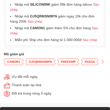
Nhập mã
SILICON99K
giảm 99k đơn hàng silicon
Sao
chép
Nhập mã
OJ5QRMSNI9FN
giảm ngay 10k cho đơn
hàng 250k
Sao chép
Nhập mã
CAMON1
giảm thêm 5% cho đơn hàng
Sao
chép
Miễn phí Ship cho đơn hàng từ 1.000.000đ
Sao chép
Mã giảm giá
CAMON1
OJ5QRMSNI9FN
FREESHIP
THAGA
Ưu đãi mỗi ngày
Thanh toán tại nhà
Đổi trả trong vòng 3 ngày