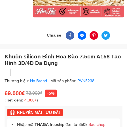
Chia sẻ
Khuôn silicon Bình Hoa Đào 7.5cm A158 Tạo
Hình 3D/4D Đa Dụng
Thương hiệu:
No Brand
Mã sản phẩm:
PVN5238
69.000₫
73.000₫
-5%
(Tiết kiệm:
4.000₫
)
KHUYẾN MÃI - ƯU ĐÃI
Nhập mã
THAGA
freeship đơn từ 350k
Sao chép