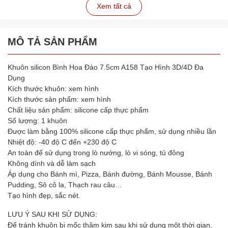
Xem tất cả
MÔ TẢ SẢN PHẨM
Khuôn silicon Bình Hoa Đào 7.5cm A158 Tạo Hình 3D/4D Đa
Dụng
Kích thước khuôn: xem hình
Kích thước sản phẩm: xem hình
Chất liệu sản phẩm: silicone cấp thực phẩm
Số lượng: 1 khuôn
Được làm bằng 100% silicone cấp thực phẩm, sử dụng nhiều lần
Nhiệt độ: -40 độ C đến +230 độ C
An toàn để sử dụng trong lò nướng, lò vi sóng, tủ đông
Không dính và dễ làm sạch
Áp dụng cho Bánh mì, Pizza, Bánh đường, Bánh Mousse, Bánh
Pudding, Sô cô la, Thạch rau câu…
Tạo hình đẹp, sắc nét.
LƯU Ý SAU KHI SỬ DỤNG:
Để tránh khuôn bị mốc thâm kim sau khi sử dụng một thời gian,