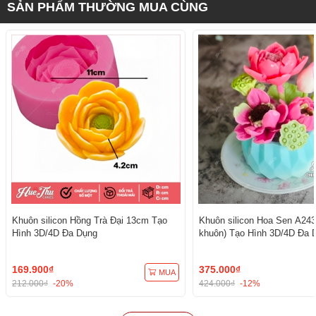
SẢN PHẨM THƯỜNG MUA CÙNG
Khuôn silicon Hồng Trà Đại 13cm Tạo
Khuôn silicon Hoa Sen A243
Hình 3D/4D Đa Dụng
khuôn) Tạo Hình 3D/4D Đa 
169.900₫
375.000₫
MUA
212.000₫
-20%
424.000₫
-12%