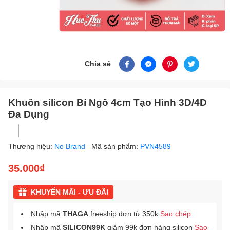
Chia sẻ
Khuôn silicon Bí Ngô 4cm Tạo Hình 3D/4D
Đa Dụng
Thương hiệu:
No Brand
Mã sản phẩm:
PVN4589
35.000₫
KHUYẾN MÃI - ƯU ĐÃI
Nhập mã
THAGA
freeship đơn từ 350k
Sao chép
Nhập mã
SILICON99K
giảm 99k đơn hàng silicon
Sao