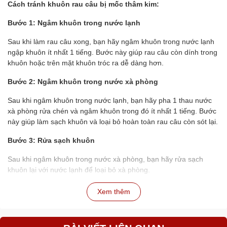
Cách tránh khuôn rau câu bị mốc thâm kim:
Bước 1: Ngâm khuôn trong nước lạnh
Sau khi làm rau câu xong, bạn hãy ngâm khuôn trong nước lạnh
ngập khuôn ít nhất 1 tiếng. Bước này giúp rau câu còn dính trong
khuôn hoặc trên mặt khuôn tróc ra dễ dàng hơn.
Bước 2: Ngâm khuôn trong nước xà phòng
Sau khi ngâm khuôn trong nước lạnh, bạn hãy pha 1 thau nước
xà phòng rửa chén và ngâm khuôn trong đó ít nhất 1 tiếng. Bước
này giúp làm sạch khuôn và loại bỏ hoàn toàn rau câu còn sót lại.
Bước 3: Rửa sạch khuôn
Sau khi ngâm khuôn trong nước xà phòng, bạn hãy rửa sạch
khuôn lại với nước lạnh để loại bỏ xà phòng.
Bước 4: Phơi khô khuôn
Xem thêm
Bạn hãy phơi khuôn trong rổ, lật lên lật xuống để nước chảy ra
hết. Sau đó, bạn có thể phơi khuôn dưới ánh nắng mặt trời hoặc