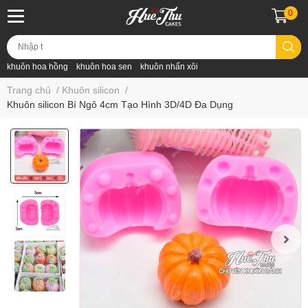
0
khuôn hoa hồng
khuôn hoa sen
khuôn nhấn xôi
Trang chủ
/
Khuôn silicon
/
Khuôn silicon Bí Ngô 4cm Tạo Hình 3D/4D Đa Dụng