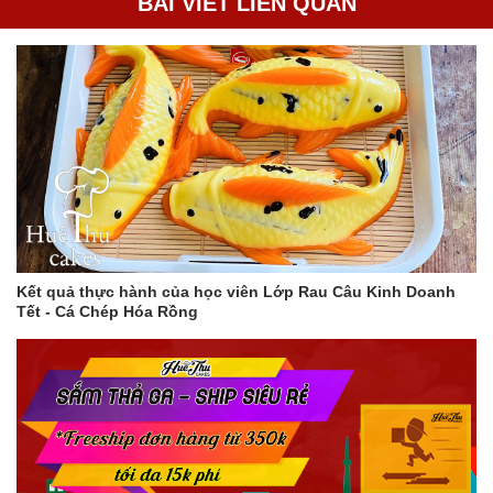
BÀI VIẾT LIÊN QUAN
hong khô bằng máy sấy.
Lưu ý
Bạn nên ngâm khuôn trong nước lạnh và nước xà phòng ít
nhất 1 tiếng để rau câu tróc ra dễ dàng và khuôn được làm
sạch hoàn toàn.
Bạn có thể ngâm khuôn trong nước lạnh qua ngày, 2-3
ngày, thậm chí cả tuần mà không lo khuôn bị nhớt. Tuy
nhiên, nếu chỉ ngâm nước lạnh mà không ngâm nước xà
phòng, thì khuôn sẽ bị nhớt khi ngâm lâu trên 1 ngày.
Bạn có thể phơi khuôn dưới ánh nắng mặt trời hoặc hong
khô bằng máy sấy đều được. Tuy nhiên, nếu phơi khuôn
Kết quả thực hành của học viên Lớp Rau Câu Kinh Doanh
dưới ánh nắng mặt trời, bạn nên lưu ý che đậy khuôn để
Tết - Cá Chép Hóa Rồng
tránh bụi bẩn bám vào.
Với cách làm này, khuôn rau câu của bạn sẽ luôn sạch sẽ và
không bị mốc thâm kim.
Thêm một số mẹo giúp khuôn rau câu không bị mốc thâm
kim
Sau khi rửa sạch khuôn, bạn có thể tráng sơ qua nước sôi