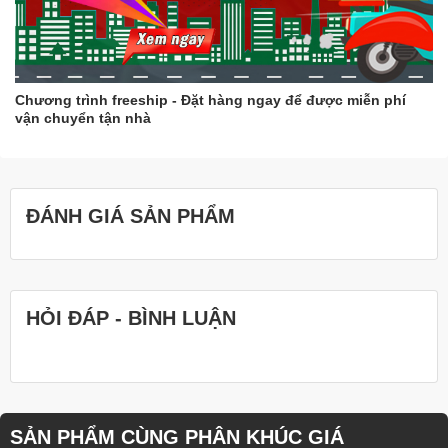
để khử trùng.
Bạn nên bảo quản khuôn rau câu ở nơi khô ráo, thoáng
mát.
Hy vọng những thông tin trên sẽ giúp bạn giữ cho khuôn rau câu
Chương trình freeship - Đặt hàng ngay để được miễn phí
của mình luôn sạch đẹp và bền lâu.
vận chuyển tận nhà
ĐÁNH GIÁ SẢN PHẨM
HỎI ĐÁP - BÌNH LUẬN
SẢN PHẨM CÙNG PHÂN KHÚC GIÁ