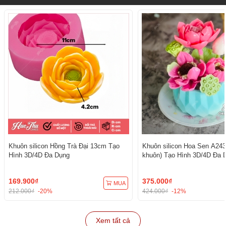
Khuôn silicon Hồng Trà Đại 13cm Tạo
Khuôn silicon Hoa Sen A243
Hình 3D/4D Đa Dụng
khuôn) Tạo Hình 3D/4D Đa 
169.900₫
375.000₫
MUA
212.000₫
-20%
424.000₫
-12%
Xem tất cả