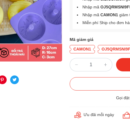
Nhập mã
OJ5QRMSNI9F
Nhập mã
CAMON1
giảm 
Miễn phí Ship cho đơn h
Mã giảm giá
CAMON1
OJ5QRMSNI9
Gọi đặ
Ưu đãi mỗi ngày