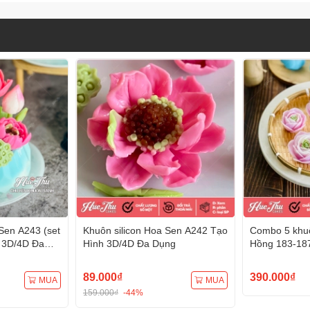
Sen A243 (set
Khuôn silicon Hoa Sen A242 Tạo
Combo 5 khuô
 3D/4D Đa
Hình 3D/4D Đa Dụng
Hồng 183-18
Hình 3D/4D 
89.000₫
390.000₫
MUA
MUA
159.000₫
-44%