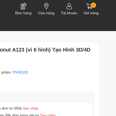
0
Đơn hàng
Cửa hàng
Tài khoản
Giỏ hàng
onut A123 (vỉ 6 hình) Tạo Hình 3D/4D
n phẩm:
PVN5103
p đơn từ 350k
Sao chép
ảm 99k đơn hàng silicon
Sao chép