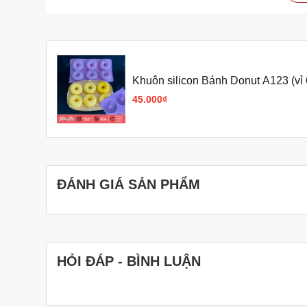
Bạn nên ngâm khuôn trong nước lạnh và nước xà ph
làm sạch hoàn toàn.
Bạn có thể ngâm khuôn trong nước lạnh qua ngày, 
nhiên, nếu chỉ ngâm nước lạnh mà không ngâm nước
Bạn có thể phơi khuôn dưới ánh nắng mặt trời hoặ
dưới ánh nắng mặt trời, bạn nên lưu ý che đậy khu
Khuôn silicon Bánh Donut A123 (vỉ
45.000₫
Với cách làm này, khuôn rau câu của bạn sẽ luôn sạ
Thêm một số mẹo giúp khuôn rau câu không bị mốc 
Sau khi rửa sạch khuôn, bạn có thể tráng sơ qua n
Bạn nên bảo quản khuôn rau câu ở nơi khô ráo, th
ĐÁNH GIÁ SẢN PHẨM
Hy vọng những thông tin trên sẽ giúp bạn giữ cho khuôn 
HỎI ĐÁP - BÌNH LUẬN