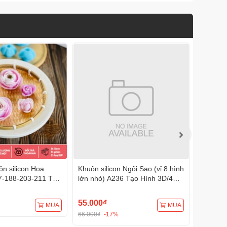
n silicon Hoa
Khuôn silicon Ngôi Sao (vỉ 8 hình
Khuôn s
7-188-203-211 Tạo
lớn nhỏ) A236 Tạo Hình 3D/4D
A233 Tạ
Đa Dụng
Đa Dụng
55.000₫
75.000
MUA
MUA
66.000₫
-17%