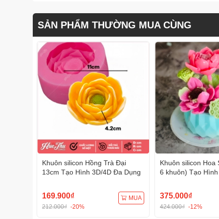
SẢN PHẨM THƯỜNG MUA CÙNG
Khuôn silicon Hồng Trà Đại
Khuôn silicon Hoa 
13cm Tạo Hình 3D/4D Đa Dụng
6 khuôn) Tạo Hình
Dụng
169.900₫
375.000₫
MUA
212.000₫
-20%
424.000₫
-12%