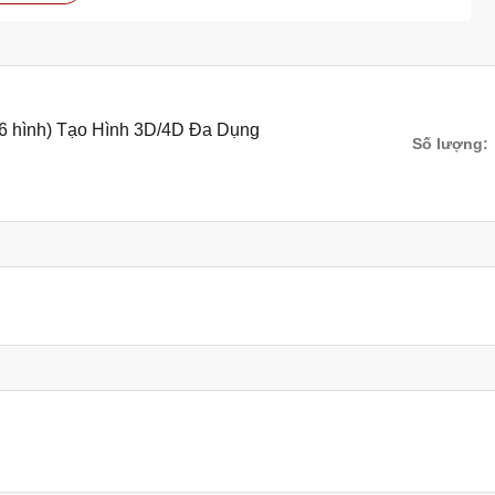
òng ít nhất 1 tiếng để rau câu tróc ra dễ dàng và khuôn được
2-3 ngày, thậm chí cả tuần mà không lo khuôn bị nhớt. Tuy
 xà phòng, thì khuôn sẽ bị nhớt khi ngâm lâu trên 1 ngày.
c hong khô bằng máy sấy đều được. Tuy nhiên, nếu phơi khuôn
ôn để tránh bụi bẩn bám vào.
 6 hình) Tạo Hình 3D/4D Đa Dụng
Số lượng:
ch sẽ và không bị mốc thâm kim.
thâm kim
ước sôi để khử trùng.
oáng mát.
rau câu của mình luôn sạch đẹp và bền lâu.