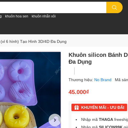
g
khuôn hoa sen
khuôn nhấn xôi
 (vỉ 6 hình) Tạo Hình 3D/4D Đa Dụng
Khuôn silicon Bánh D
Đa Dụng
Thương hiệu:
No Brand
Mã sả
45.000₫
KHUYẾN MÃI - ƯU ĐÃI
Nhập mã
THAGA
freeshi
Nhập mã
SILICON99K
gi