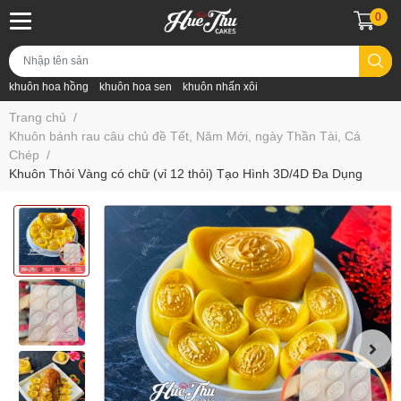
0
khuôn hoa hồng
khuôn hoa sen
khuôn nhấn xôi
Trang chủ
/
Khuôn bánh rau câu chủ đề Tết, Năm Mới, ngày Thần Tài, Cá
Chép
/
Khuôn Thỏi Vàng có chữ (vỉ 12 thỏi) Tạo Hình 3D/4D Đa Dụng