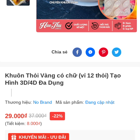
Chia sẻ
Khuôn Thỏi Vàng có chữ (vỉ 12 thỏi) Tạo
Hình 3D/4D Đa Dụng
Thương hiệu:
No Brand
Mã sản phẩm:
Đang cập nhật
29.000₫
37.000₫
-22%
(Tiết kiệm:
8.000₫
)
KHUYẾN MÃI - ƯU ĐÃI