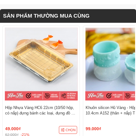
SẢN PHẨM THƯỜNG MUA CÙNG
Hộp Nhựa Vàng HC6 22cm (10/50 hộp,
Khuôn silicon Hũ Vàng - Hộ
có nắp) đựng bánh các loại, đựng đồ ăn
10.4cm A152 (thân + nắp) T
đẳng cấp, sang trọng
3D/4D Đa Dụng
49.000₫
99.000₫
CHỌN
62.000₫
-21%