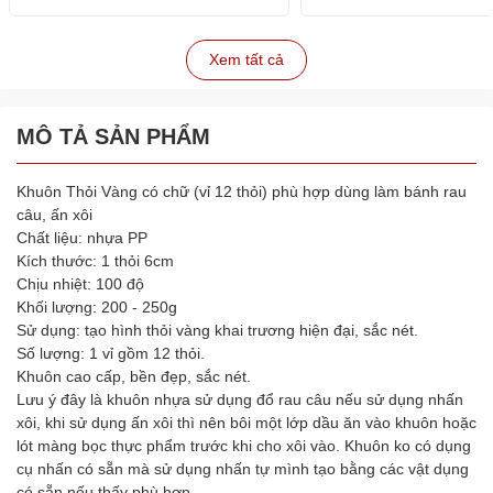
Xem tất cả
MÔ TẢ SẢN PHẨM
Khuôn Thỏi Vàng có chữ (vỉ 12 thỏi) phù hợp dùng làm bánh rau
câu, ấn xôi
Chất liệu: nhựa PP
Kích thước: 1 thỏi 6cm
Chịu nhiệt: 100 độ
Khối lượng: 200 - 250g
Sử dụng: tạo hình thỏi vàng khai trương hiện đại, sắc nét.
Số lượng: 1 vỉ gồm 12 thỏi.
Khuôn cao cấp, bền đẹp, sắc nét.
Lưu ý đây là khuôn nhựa sử dụng đổ rau câu nếu sử dụng nhấn
xôi, khi sử dụng ấn xôi thì nên bôi một lớp dầu ăn vào khuôn hoặc
lót màng bọc thực phẩm trước khi cho xôi vào. Khuôn ko có dụng
cụ nhấn có sẵn mà sử dụng nhấn tự mình tạo bằng các vật dụng
có sẵn nếu thấy phù hợp.