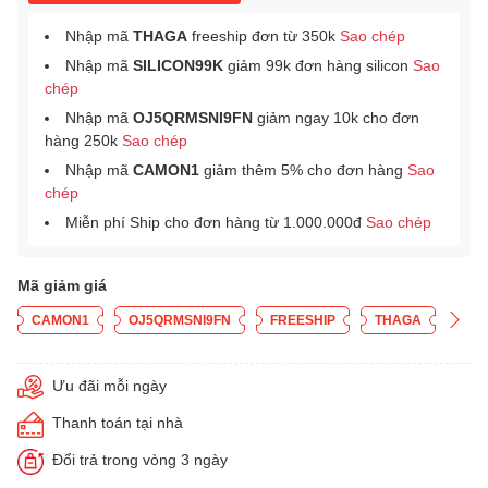
Nhập mã
THAGA
freeship đơn từ 350k
Sao chép
Nhập mã
SILICON99K
giảm 99k đơn hàng silicon
Sao
chép
Nhập mã
OJ5QRMSNI9FN
giảm ngay 10k cho đơn
hàng 250k
Sao chép
Nhập mã
CAMON1
giảm thêm 5% cho đơn hàng
Sao
chép
Miễn phí Ship cho đơn hàng từ 1.000.000đ
Sao chép
Mã giảm giá
CAMON1
OJ5QRMSNI9FN
FREESHIP
THAGA
Ưu đãi mỗi ngày
Thanh toán tại nhà
Đổi trả trong vòng 3 ngày