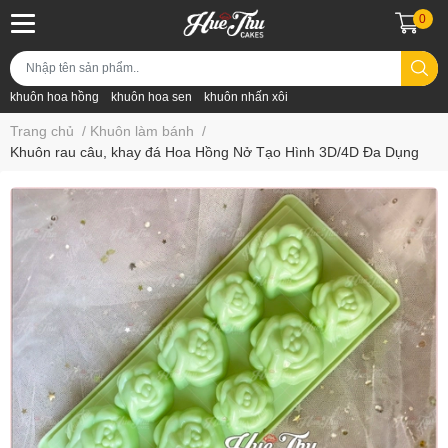
0
khuôn hoa hồng
khuôn hoa sen
khuôn nhấn xôi
Trang chủ
/
Khuôn làm bánh
/
Khuôn rau câu, khay đá Hoa Hồng Nở Tạo Hình 3D/4D Đa Dụng