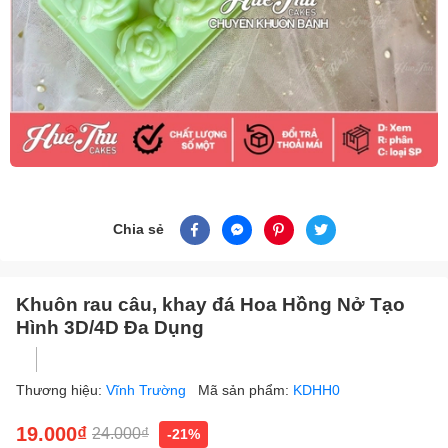
Chia sẻ
Khuôn rau câu, khay đá Hoa Hồng Nở Tạo
Hình 3D/4D Đa Dụng
Thương hiệu:
Vĩnh Trường
Mã sản phẩm:
KDHH0
19.000₫
24.000₫
-21%