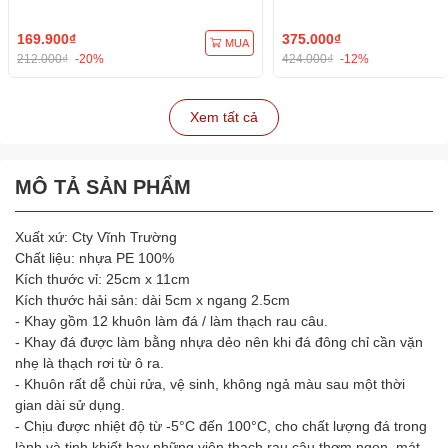
169.900₫
375.000₫
MUA
212.000₫
-20%
424.000₫
-12%
Xem tất cả
MÔ TẢ SẢN PHẨM
Xuất xứ: Cty Vĩnh Trường
Chất liệu: nhựa PE 100%
Kích thước vỉ: 25cm x 11cm
Kích thước hải sản: dài 5cm x ngang 2.5cm
- Khay gồm 12 khuôn làm đá / làm thạch rau câu.
- Khay đá được làm bằng nhựa dẻo nên khi đá đông chỉ cần vặn
nhẹ là thạch rơi từ ô ra.
- Khuôn rất dễ chùi rửa, vệ sinh, không ngả màu sau một thời
gian dài sử dụng.
- Chịu được nhiệt độ từ -5°C đến 100°C, cho chất lượng đá trong
lành và tinh khiết hay những viên thạch rau câu thơm ngon, mát