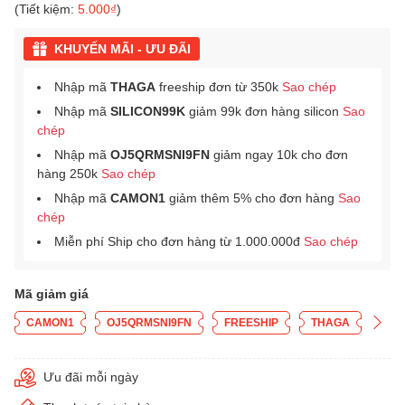
(Tiết kiệm:
5.000₫
)
KHUYẾN MÃI - ƯU ĐÃI
Nhập mã
THAGA
freeship đơn từ 350k
Sao chép
Nhập mã
SILICON99K
giảm 99k đơn hàng silicon
Sao
chép
Nhập mã
OJ5QRMSNI9FN
giảm ngay 10k cho đơn
hàng 250k
Sao chép
Nhập mã
CAMON1
giảm thêm 5% cho đơn hàng
Sao
chép
Miễn phí Ship cho đơn hàng từ 1.000.000đ
Sao chép
Mã giảm giá
CAMON1
OJ5QRMSNI9FN
FREESHIP
THAGA
Ưu đãi mỗi ngày