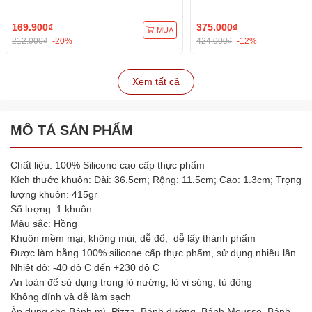
169.900₫
375.000₫
MUA
212.000₫
-20%
424.000₫
-12%
Xem tất cả
MÔ TẢ SẢN PHẨM
Chất liệu: 100% Silicone cao cấp thực phẩm
Kích thước khuôn: Dài: 36.5cm; Rộng: 11.5cm; Cao: 1.3cm; Trọng
lượng khuôn: 415gr
Số lượng: 1 khuôn
Màu sắc: Hồng
Khuôn mềm mại, không mùi, dễ đổ, dễ lấy thành phẩm
Được làm bằng 100% silicone cấp thực phẩm, sử dụng nhiều lần
Nhiệt độ: -40 độ C đến +230 độ C
An toàn để sử dụng trong lò nướng, lò vi sóng, tủ đông
Không dính và dễ làm sạch
Áp dụng cho Bánh mì, Pizza, Bánh đường, Bánh Mousse, Bánh