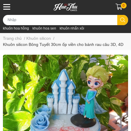
0
khuôn hoa hồng
khuôn hoa sen
khuôn nhấn xôi
Trang chủ
/
Khuôn silicon
/
Khuôn silicon Bông Tuyết 30cm ốp viền cho bánh rau câu 3D, 4D