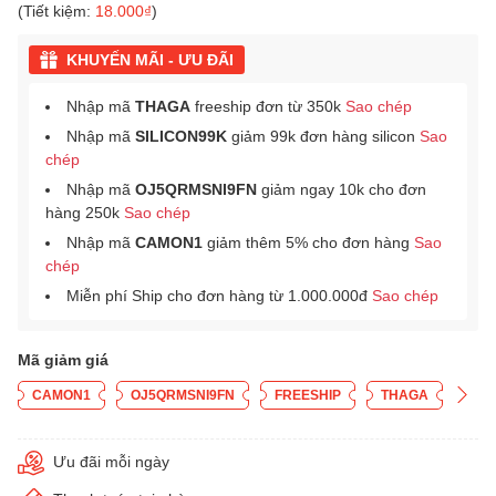
(Tiết kiệm:
18.000₫
)
KHUYẾN MÃI - ƯU ĐÃI
Nhập mã
THAGA
freeship đơn từ 350k
Sao chép
Nhập mã
SILICON99K
giảm 99k đơn hàng silicon
Sao
chép
Nhập mã
OJ5QRMSNI9FN
giảm ngay 10k cho đơn
hàng 250k
Sao chép
Nhập mã
CAMON1
giảm thêm 5% cho đơn hàng
Sao
chép
Miễn phí Ship cho đơn hàng từ 1.000.000đ
Sao chép
Mã giảm giá
CAMON1
OJ5QRMSNI9FN
FREESHIP
THAGA
Ưu đãi mỗi ngày