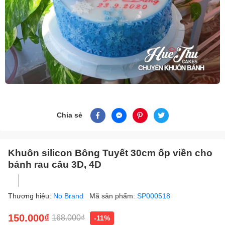
Chia sẻ
Khuôn silicon Bông Tuyết 30cm ốp viền cho
bánh rau câu 3D, 4D
Thương hiệu:
No Brand
Mã sản phẩm:
SP000518
150.000₫
168.000₫
-11%