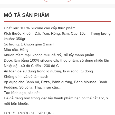
MÔ TẢ SẢN PHẨM
Chất liệu: 100% Silicone cao cấp thực phẩm
Kích thước khuôn: Dài: 7cm; Rộng: 6cm; Cao: 10cm; Trọng lượng
khuôn: 350gr
Số lượng: 1 khuôn gồm 2 mảnh
Màu sắc: Hồng
Khuôn mềm mại, không mùi, dễ đổ, dễ lấy thành phẩm
Được làm bằng 100% silicone cấp thực phẩm, sử dụng nhiều lần
Nhiệt độ: -40 độ C đến +230 độ C
An toàn để sử dụng trong lò nướng, lò vi sóng, tủ đông
Không dính và dễ làm sạch
Áp dụng cho Bánh mì, Pizza, Bánh đường, Bánh Mousse, Bánh
Pudding, Sô cô la, Thạch rau câu…
Tạo hình đẹp, sắc nét.
Để dễ dàng hơn trong việc lấy thành phẩm bạn có thể cắt 1/2, ở
một bên khuôn.
LƯU Ý TRƯỚC KHI SỬ DỤNG: