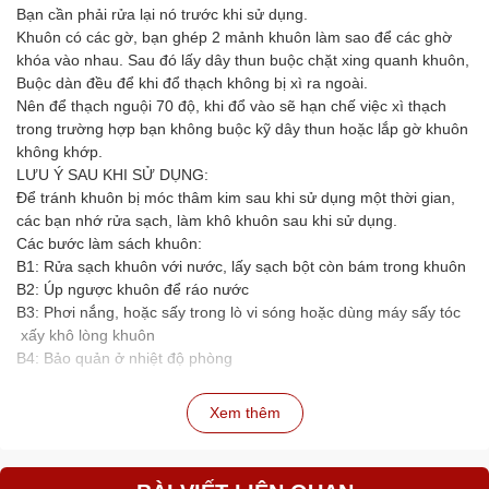
Bạn cần phải rửa lại nó trước khi sử dụng.
Khuôn có các gờ, bạn ghép 2 mảnh khuôn làm sao để các ghờ
khóa vào nhau. Sau đó lấy dây thun buộc chặt xing quanh khuôn,
Buộc dàn đều để khi đổ thạch không bị xì ra ngoài.
Nên để thạch nguội 70 độ, khi đổ vào sẽ hạn chế việc xì thạch
trong trường hợp bạn không buộc kỹ dây thun hoặc lắp gờ khuôn
không khớp.
LƯU Ý SAU KHI SỬ DỤNG:
Để tránh khuôn bị móc thâm kim sau khi sử dụng một thời gian,
các bạn nhớ rửa sạch, làm khô khuôn sau khi sử dụng.
Các bước làm sách khuôn:
B1: Rửa sạch khuôn với nước, lấy sạch bột còn bám trong khuôn
B2: Úp ngược khuôn để ráo nước
B3: Phơi nắng, hoặc sấy trong lò vi sóng hoặc dùng máy sấy tóc
xấy khô lòng khuôn
B4: Bảo quản ở nhiệt độ phòng
Xem thêm