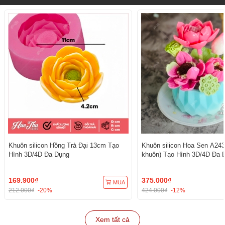
Khuôn silicon Hồng Trà Đại 13cm Tạo
Khuôn silicon Hoa Sen A243
Hình 3D/4D Đa Dụng
khuôn) Tạo Hình 3D/4D Đa 
169.900₫
375.000₫
MUA
212.000₫
-20%
424.000₫
-12%
Xem tất cả