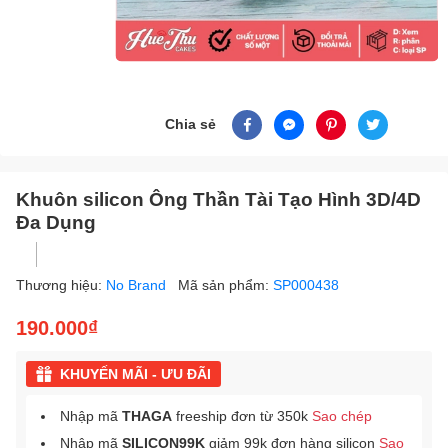
Chia sẻ
Khuôn silicon Ông Thần Tài Tạo Hình 3D/4D
Đa Dụng
Thương hiệu:
No Brand
Mã sản phẩm:
SP000438
190.000₫
KHUYẾN MÃI - ƯU ĐÃI
Nhập mã
THAGA
freeship đơn từ 350k
Sao chép
Nhập mã
SILICON99K
giảm 99k đơn hàng silicon
Sao