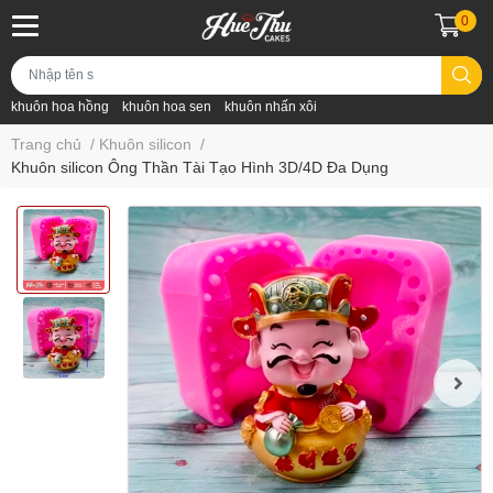
0
khuôn hoa hồng
khuôn hoa sen
khuôn nhấn xôi
Trang chủ
/
Khuôn silicon
/
Khuôn silicon Ông Thần Tài Tạo Hình 3D/4D Đa Dụng