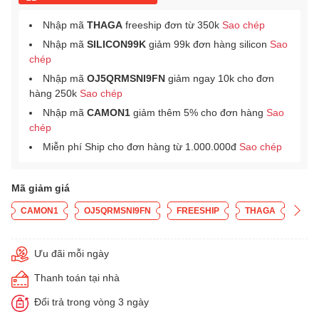
Nhập mã
THAGA
freeship đơn từ 350k
Sao chép
Nhập mã
SILICON99K
giảm 99k đơn hàng silicon
Sao
chép
Nhập mã
OJ5QRMSNI9FN
giảm ngay 10k cho đơn
hàng 250k
Sao chép
Nhập mã
CAMON1
giảm thêm 5% cho đơn hàng
Sao
chép
Miễn phí Ship cho đơn hàng từ 1.000.000đ
Sao chép
Mã giảm giá
CAMON1
OJ5QRMSNI9FN
FREESHIP
THAGA
Ưu đãi mỗi ngày
Thanh toán tại nhà
Đổi trả trong vòng 3 ngày