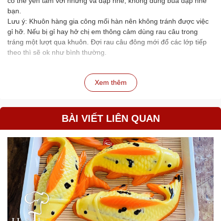
có thể yên tâm với những va đập nhé, không dùng búa đập nhé
bạn.
Lưu ý: Khuôn hàng gia công mối hàn nên không tránh được việc
gỉ hỡ. Nếu bị gỉ hay hở chị em thông cảm dùng rau câu trong
tráng một lượt qua khuôn. Đợi rau câu đông mới đổ các lớp tiếp
theo thì sẽ ok như bình thường.
Xem thêm
BÀI VIẾT LIÊN QUAN