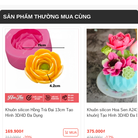
SẢN PHẨM THƯỜNG MUA CÙNG
Khuôn silicon Hồng Trà Đại 13cm Tạo
Khuôn silicon Hoa Sen A243
Hình 3D/4D Đa Dụng
khuôn) Tạo Hình 3D/4D Đa 
169.900₫
375.000₫
MUA
212.000₫
-20%
424.000₫
-12%