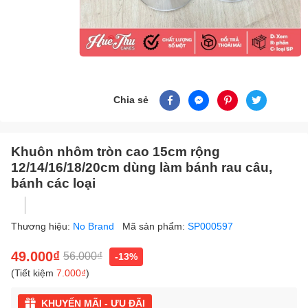
Chia sẻ
Khuôn nhôm tròn cao 15cm rộng
12/14/16/18/20cm dùng làm bánh rau câu,
bánh các loại
Thương hiệu:
No Brand
Mã sản phẩm:
SP000597
49.000₫
56.000₫
-13%
(Tiết kiệm
7.000₫
)
KHUYẾN MÃI - ƯU ĐÃI