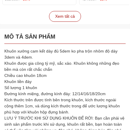
Xem tất cả
MÔ TẢ SẢN PHẨM
Khuôn xưởng cam kết dày đủ 5dem ko pha trộn nhôm độ dày
3dem và 4dem.
Khuôn được gia công tỷ mỹ, sắc xảo. Khuôn không những đẹo
bền mà còn rất chắc chắn
Chiều cao khuôn 18cm
Khuôn liền đáy
Số lượng 1 khuôn
Đường kính miệng, đường kính đáy: 12/14/16/18/20cm
Kích thước trên được tính bên trong khuôn, kích thước ngoài
cộng thêm 1cm, và dùng kích thước trong để ước lượng khuôn
phù hợp với khuôn hộp đựng bánh.
LƯU Ý TRƯỚC KHI SỬ DỤNG KHUÔN ĐẾ RỜI: Bạn cần phải vệ
sinh sản phẩm trước khi sử dụng, khuôn rất bền, bạn hoàn toàn