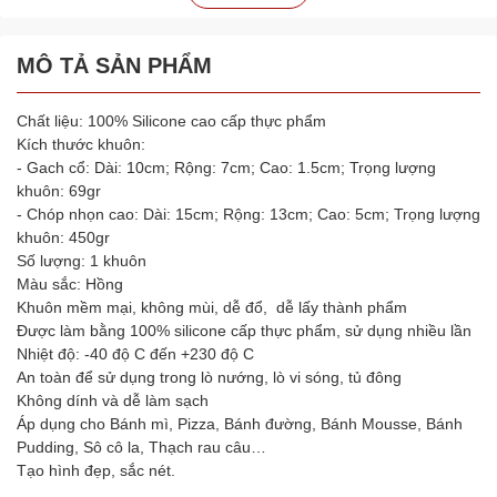
MÔ TẢ SẢN PHẨM
Chất liệu: 100% Silicone cao cấp thực phẩm
Kích thước khuôn:
- Gach cổ: Dài: 10cm; Rộng: 7cm; Cao: 1.5cm; Trọng lượng
khuôn: 69gr
- Chóp nhọn cao: Dài: 15cm; Rộng: 13cm; Cao: 5cm; Trọng lượng
khuôn: 450gr
Số lượng: 1 khuôn
Màu sắc: Hồng
Khuôn mềm mại, không mùi, dễ đổ, dễ lấy thành phẩm
Được làm bằng 100% silicone cấp thực phẩm, sử dụng nhiều lần
Nhiệt độ: -40 độ C đến +230 độ C
An toàn để sử dụng trong lò nướng, lò vi sóng, tủ đông
Không dính và dễ làm sạch
Áp dụng cho Bánh mì, Pizza, Bánh đường, Bánh Mousse, Bánh
Pudding, Sô cô la, Thạch rau câu…
Tạo hình đẹp, sắc nét.