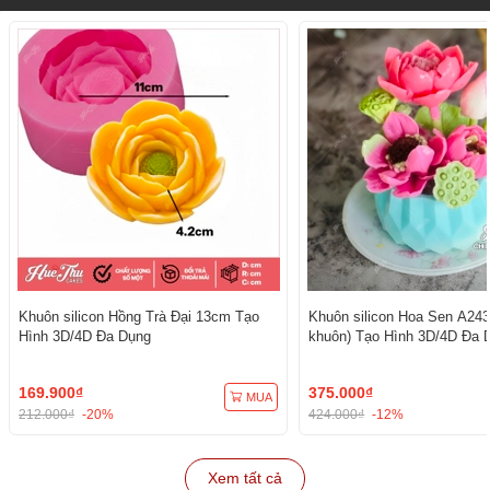
Khuôn silicon Hồng Trà Đại 13cm Tạo
Khuôn silicon Hoa Sen A243
Hình 3D/4D Đa Dụng
khuôn) Tạo Hình 3D/4D Đa 
169.900₫
375.000₫
MUA
212.000₫
-20%
424.000₫
-12%
Xem tất cả