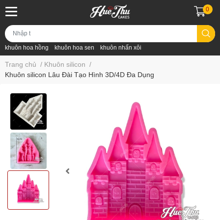
0
khuôn hoa hồng
khuôn hoa sen
khuôn nhấn xôi
Trang chủ
/
Khuôn silicon
/
Khuôn silicon Lâu Đài Tạo Hình 3D/4D Đa Dụng