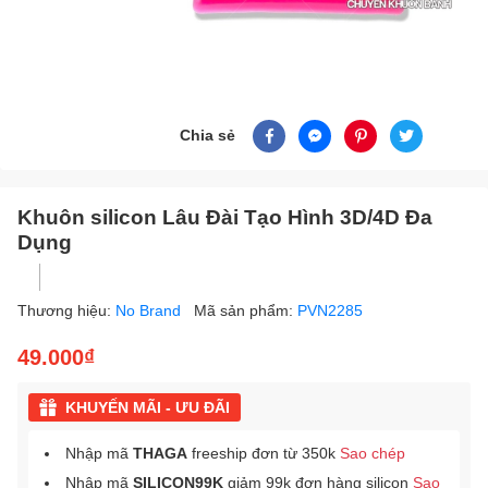
Chia sẻ
Khuôn silicon Lâu Đài Tạo Hình 3D/4D Đa
Dụng
Thương hiệu:
No Brand
Mã sản phẩm:
PVN2285
49.000₫
KHUYẾN MÃI - ƯU ĐÃI
Nhập mã
THAGA
freeship đơn từ 350k
Sao chép
Nhập mã
SILICON99K
giảm 99k đơn hàng silicon
Sao