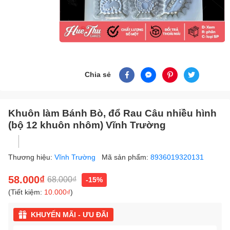
Chia sẻ
Khuôn làm Bánh Bò, đổ Rau Câu nhiều hình
(bộ 12 khuôn nhôm) Vĩnh Trường
Thương hiệu:
Vĩnh Trường
Mã sản phẩm:
8936019320131
58.000₫
68.000₫
-15%
(Tiết kiệm:
10.000₫
)
KHUYẾN MÃI - ƯU ĐÃI