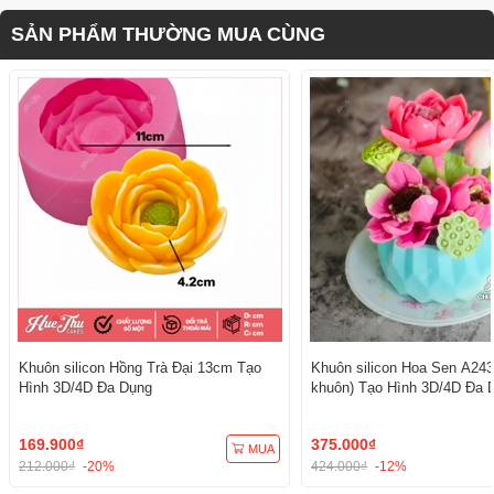
SẢN PHẨM THƯỜNG MUA CÙNG
Khuôn silicon Hồng Trà Đại 13cm Tạo
Khuôn silicon Hoa Sen A243
Hình 3D/4D Đa Dụng
khuôn) Tạo Hình 3D/4D Đa 
169.900₫
375.000₫
MUA
212.000₫
-20%
424.000₫
-12%