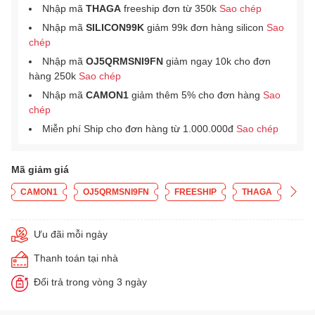
Nhập mã
THAGA
freeship đơn từ 350k
Sao chép
Nhập mã
SILICON99K
giảm 99k đơn hàng silicon
Sao
chép
Nhập mã
OJ5QRMSNI9FN
giảm ngay 10k cho đơn
hàng 250k
Sao chép
Nhập mã
CAMON1
giảm thêm 5% cho đơn hàng
Sao
chép
Miễn phí Ship cho đơn hàng từ 1.000.000đ
Sao chép
Mã giảm giá
CAMON1
OJ5QRMSNI9FN
FREESHIP
THAGA
Ưu đãi mỗi ngày
Thanh toán tại nhà
Đổi trả trong vòng 3 ngày