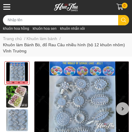
0
khuôn hoa hồng
khuôn hoa sen
khuôn nhấn xôi
Trang chủ
/
Khuôn làm bánh
/
Khuôn làm Bánh Bò, đổ Rau Câu nhiều hình (bộ 12 khuôn nhôm)
Vĩnh Trường