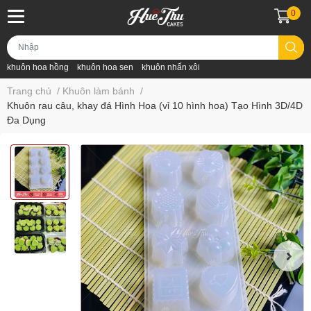
0
khuôn hoa hồng
khuôn hoa sen
khuôn nhấn xôi
Trang chủ
/
Khuôn làm bánh
/
Khuôn rau câu, khay đá Hình Hoa (vỉ 10 hình hoa) Tạo Hình 3D/4D
Đa Dụng