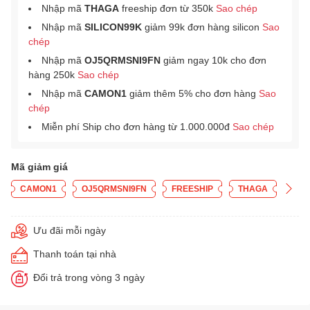
Nhập mã
THAGA
freeship đơn từ 350k
Sao chép
Nhập mã
SILICON99K
giảm 99k đơn hàng silicon
Sao
chép
Nhập mã
OJ5QRMSNI9FN
giảm ngay 10k cho đơn
hàng 250k
Sao chép
Nhập mã
CAMON1
giảm thêm 5% cho đơn hàng
Sao
chép
Miễn phí Ship cho đơn hàng từ 1.000.000đ
Sao chép
Mã giảm giá
CAMON1
OJ5QRMSNI9FN
FREESHIP
THAGA
Ưu đãi mỗi ngày
Thanh toán tại nhà
Đổi trả trong vòng 3 ngày