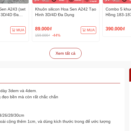
Sen A243 (set
Khuôn silicon Hoa Sen A242 Tạo
Combo 5 khuô
 3D/4D Đa
Hình 3D/4D Đa Dụng
Hồng 183-18
Hình 3D/4D 
89.000₫
390.000₫
MUA
MUA
159.000₫
-44%
Xem tất cả
ộ dày 3dem và 4dem.
 đẹo bền mà còn rất chắc chắn
24/26/28/30cm
goài cộng thêm 1cm, và dùng kích thước trong để ước lượng