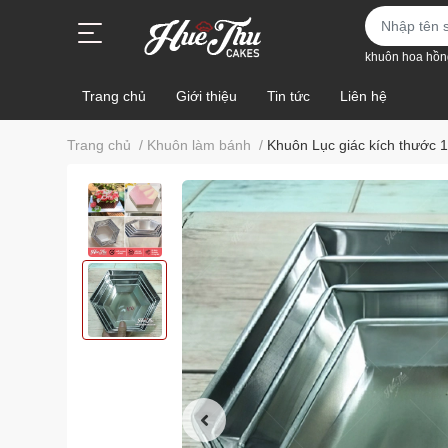
khuôn hoa hồn
Trang chủ
Giới thiệu
Tin tức
Liên hệ
Trang chủ
/
Khuôn làm bánh
/
Khuôn Lục giác kích thước 