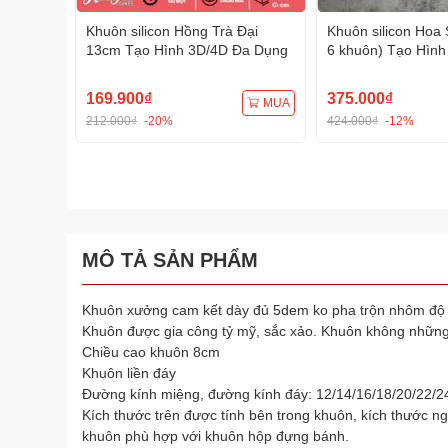
Khuôn silicon Hồng Trà Đại
Khuôn silicon Hoa 
13cm Tạo Hình 3D/4D Đa Dụng
6 khuôn) Tạo Hình
Dụng
169.900₫
375.000₫
MUA
212.000₫
-20%
424.000₫
-12%
MÔ TẢ SẢN PHẨM
Khuôn xưởng cam kết dày đủ 5dem ko pha trộn nhôm đ
Khuôn được gia công tỷ mỹ, sắc xảo. Khuôn không những
Chiều cao khuôn 8cm
Khuôn liền đáy
Đường kính miệng, đường kính đáy: 12/14/16/18/20/22/
Kích thước trên được tính bên trong khuôn, kích thước n
khuôn phù hợp với khuôn hộp đựng bánh.