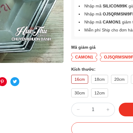
Nhập mã
SILICON99K
gi
Nhập mã
OJ5QRMSNI9F
Nhập mã
CAMON1
giảm 
Miễn phí Ship cho đơn h
Mã giảm giá
CAMON1
OJ5QRMSNI9
Kích thước:
16cm
18cm
20cm
30cm
12cm