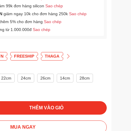
ảm 99k đơn hàng silicon
Sao chép
N
giảm ngay 10k cho đơn hàng 250k
Sao chép
thêm 5% cho đơn hàng
Sao chép
àng từ 1.000.000đ
Sao chép
FN
FREESHIP
THAGA
22cm
24cm
26cm
14cm
28cm
THÊM VÀO GIỎ
MUA NGAY