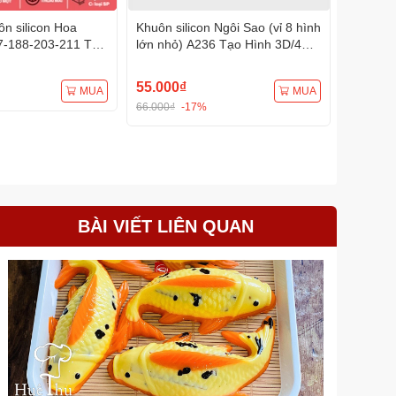
n silicon Hoa
Khuôn silicon Ngôi Sao (vỉ 8 hình
Khuôn s
7-188-203-211 Tạo
lớn nhỏ) A236 Tạo Hình 3D/4D
A233 Tạ
Đa Dụng
Đa Dụng
55.000₫
75.000
MUA
MUA
66.000₫
-17%
BÀI VIẾT LIÊN QUAN