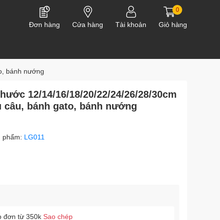
0
Đơn hàng
Cửa hàng
Tài khoản
Giỏ hàng
to, bánh nướng
thước 12/14/16/18/20/22/24/26/28/30cm
 câu, bánh gato, bánh nướng
n phẩm:
LG011
p đơn từ 350k
Sao chép