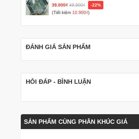
rau câu, bánh gato, bánh nướng
39.000₫
49.900₫
-22%
(Tiết kiệm
10.900₫
)
ĐÁNH GIÁ SẢN PHẨM
HỎI ĐÁP - BÌNH LUẬN
SẢN PHẨM CÙNG PHÂN KHÚC GIÁ