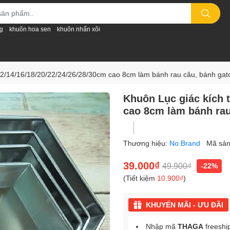
g
khuôn hoa sen
khuôn nhấn xôi
12/14/16/18/20/22/24/26/28/30cm cao 8cm làm bánh rau câu, bánh ga
Khuôn Lục giác kích 
cao 8cm làm bánh rau
Thương hiệu:
No Brand
Mã sả
39.000₫
49.900₫
-22%
(Tiết kiệm
10.900₫
)
KHUYẾN MÃI - ƯU ĐÃI
Nhập mã
THAGA
freeshi