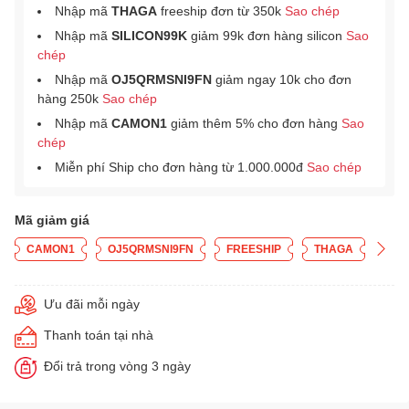
Nhập mã
THAGA
freeship đơn từ 350k
Sao chép
Nhập mã
SILICON99K
giảm 99k đơn hàng silicon
Sao
chép
Nhập mã
OJ5QRMSNI9FN
giảm ngay 10k cho đơn
hàng 250k
Sao chép
Nhập mã
CAMON1
giảm thêm 5% cho đơn hàng
Sao
chép
Miễn phí Ship cho đơn hàng từ 1.000.000đ
Sao chép
Mã giảm giá
CAMON1
OJ5QRMSNI9FN
FREESHIP
THAGA
Ưu đãi mỗi ngày
Thanh toán tại nhà
Đổi trả trong vòng 3 ngày