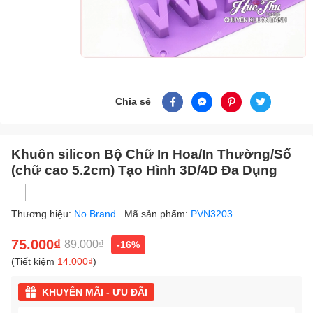
Chia sẻ
Khuôn silicon Bộ Chữ In Hoa/In Thường/Số
(chữ cao 5.2cm) Tạo Hình 3D/4D Đa Dụng
Thương hiệu:
No Brand
Mã sản phẩm:
PVN3203
75.000₫
89.000₫
-16%
(Tiết kiệm
14.000₫
)
KHUYẾN MÃI - ƯU ĐÃI