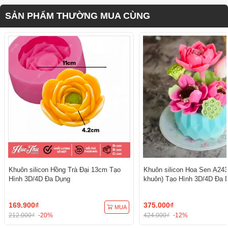
SẢN PHẨM THƯỜNG MUA CÙNG
Khuôn silicon Hồng Trà Đại 13cm Tạo
Khuôn silicon Hoa Sen A243
Hình 3D/4D Đa Dụng
khuôn) Tạo Hình 3D/4D Đa 
169.900₫
375.000₫
MUA
212.000₫
-20%
424.000₫
-12%