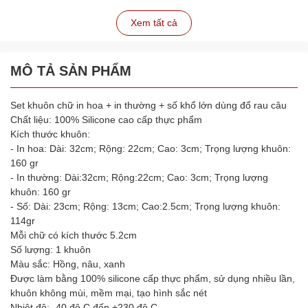
Xem tất cả
MÔ TẢ SẢN PHẨM
Set khuôn chữ in hoa + in thường + số khổ lớn dùng đổ rau câu
Chất liệu: 100% Silicone cao cấp thực phẩm
Kích thước khuôn:
- In hoa: Dài: 32cm; Rộng: 22cm; Cao: 3cm; Trọng lượng khuôn:
160 gr
- In thường: Dài:32cm; Rộng:22cm; Cao: 3cm; Trọng lượng
khuôn: 160 gr
- Số: Dài: 23cm; Rộng: 13cm; Cao:2.5cm; Trọng lượng khuôn:
114gr
Mỗi chữ có kích thước 5.2cm
Số lượng: 1 khuôn
Màu sắc: Hồng, nâu, xanh
Được làm bằng 100% silicone cấp thực phẩm, sử dụng nhiều lần,
khuôn không mùi, mềm mại, tạo hình sắc nét
Nhiệt độ: -40 độ C đến +230 độ C