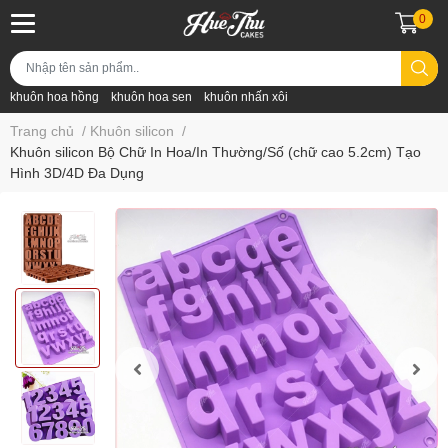
0
khuôn hoa hồng
khuôn hoa sen
khuôn nhấn xôi
Trang chủ
/
Khuôn silicon
/
Khuôn silicon Bộ Chữ In Hoa/In Thường/Số (chữ cao 5.2cm) Tạo
Hình 3D/4D Đa Dụng