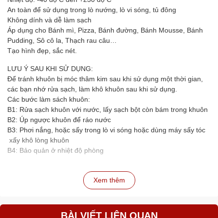
An toàn để sử dụng trong lò nướng, lò vi sóng, tủ đông
Không dính và dễ làm sạch
Áp dụng cho Bánh mì, Pizza, Bánh đường, Bánh Mousse, Bánh
Pudding, Sô cô la, Thạch rau câu…
Tạo hình đẹp, sắc nét.
LƯU Ý SAU KHI SỬ DỤNG:
Để tránh khuôn bị móc thâm kim sau khi sử dụng một thời gian,
các bạn nhớ rửa sạch, làm khô khuôn sau khi sử dụng.
Các bước làm sách khuôn:
B1: Rửa sạch khuôn với nước, lấy sạch bột còn bám trong khuôn
B2: Úp ngược khuôn để ráo nước
B3: Phơi nắng, hoặc sấy trong lò vi sóng hoặc dùng máy sấy tóc
xấy khô lòng khuôn
B4: Bảo quản ở nhiệt độ phòng
Xem thêm
BÀI VIẾT LIÊN QUAN