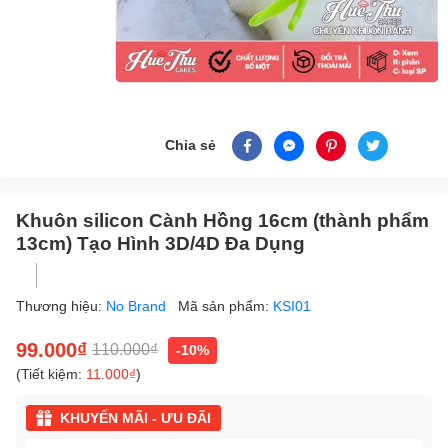
Chia sẻ
Khuôn silicon Cành Hồng 16cm (thành phẩm
13cm) Tạo Hình 3D/4D Đa Dụng
Thương hiệu:
No Brand
Mã sản phẩm:
KSI01
99.000₫
110.000₫
-10%
(Tiết kiệm:
11.000₫
)
KHUYẾN MÃI - ƯU ĐÃI