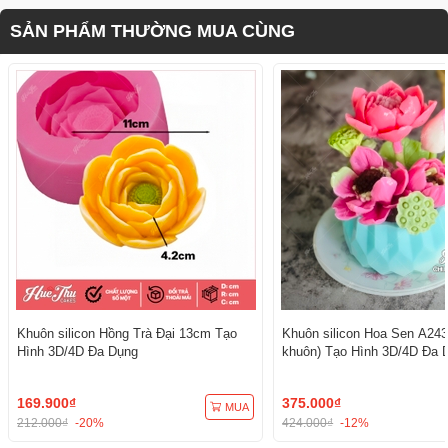
SẢN PHẨM THƯỜNG MUA CÙNG
Khuôn silicon Hồng Trà Đại 13cm Tạo
Khuôn silicon Hoa Sen A243
Hình 3D/4D Đa Dụng
khuôn) Tạo Hình 3D/4D Đa 
169.900₫
375.000₫
MUA
212.000₫
-20%
424.000₫
-12%