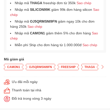
Nhập mã
THAGA
freeship đơn từ 350k
Sao chép
Nhập mã
SILICON99K
giảm 99k đơn hàng silicon
Sao
chép
Nhập mã
OJ5QRMSNI9FN
giảm ngay 10k cho đơn
hàng 250k
Sao chép
Nhập mã
CAMON1
giảm thêm 5% cho đơn hàng
Sao
chép
Miễn phí Ship cho đơn hàng từ 1.000.000đ
Sao chép
Mã giảm giá
CAMON1
OJ5QRMSNI9FN
FREESHIP
THAGA
Ưu đãi mỗi ngày
Thanh toán tại nhà
Đổi trả trong vòng 3 ngày