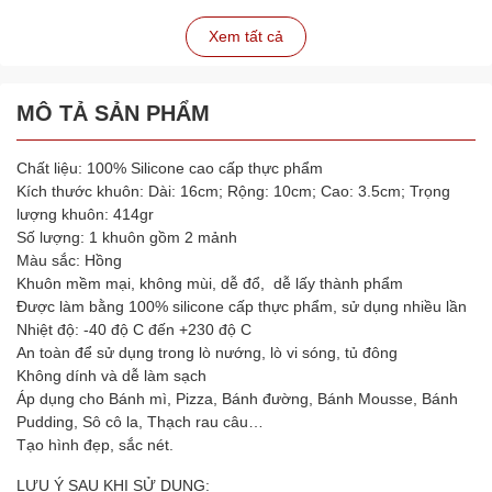
Xem tất cả
MÔ TẢ SẢN PHẨM
Chất liệu: 100% Silicone cao cấp thực phẩm
Kích thước khuôn: Dài: 16cm; Rộng: 10cm; Cao: 3.5cm; Trọng
lượng khuôn: 414gr
Số lượng: 1 khuôn gồm 2 mảnh
Màu sắc: Hồng
Khuôn mềm mại, không mùi, dễ đổ, dễ lấy thành phẩm
Được làm bằng 100% silicone cấp thực phẩm, sử dụng nhiều lần
Nhiệt độ: -40 độ C đến +230 độ C
An toàn để sử dụng trong lò nướng, lò vi sóng, tủ đông
Không dính và dễ làm sạch
Áp dụng cho Bánh mì, Pizza, Bánh đường, Bánh Mousse, Bánh
Pudding, Sô cô la, Thạch rau câu…
Tạo hình đẹp, sắc nét.
LƯU Ý SAU KHI SỬ DỤNG: