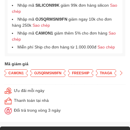
Nhập mã
SILICON99K
giảm 99k đơn hàng silicon
Sao
chép
Nhập mã
OJ5QRMSNI9FN
giảm ngay 10k cho đơn
hàng 250k
Sao chép
Nhập mã
CAMON1
giảm thêm 5% cho đơn hàng
Sao
chép
Miễn phí Ship cho đơn hàng từ 1.000.000đ
Sao chép
Mã giảm giá
CAMON1
OJ5QRMSNI9FN
FREESHIP
THAGA
Ưu đãi mỗi ngày
Thanh toán tại nhà
Đổi trả trong vòng 3 ngày