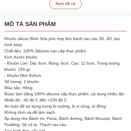
Xem tất cả
MÔ TẢ SẢN PHẨM
Khuôn silicon Bình Sữa phù hợp làm bánh rau câu 3D, 4D, tạo
hình khác
Chất liệu: 100% Silicone cao cấp thực phẩm
Kích thước khuôn:
- Khuôn Lớn: Dài: 6cm; Rộng: 6cm; Cao: 11.5cm; Trọng lượng
khuôn: 255 gr
- Khuôn Nhỏ 9x4cm
Số lượng: 1 khuôn
Màu sắc: Hồng
Được làm bằng 100% silicone cấp thực phẩm, sử dụng nhiều lần
Nhiệt độ: -40 độ C đến +230 độ C
An toàn để sử dụng trong lò nướng, lò vi sóng, tủ đông
Không dính và dễ làm sạch
Áp dụng cho Bánh mì, Pizza, Bánh đường, Bánh Mousse, Bánh
Pudding, Sô cô la, Thạch rau câu…
Tạo hình đẹp, sắc nét.