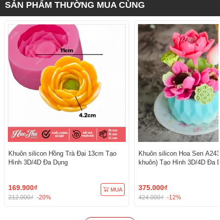
SẢN PHẨM THƯỜNG MUA CÙNG
Khuôn silicon Hồng Trà Đại 13cm Tạo
Khuôn silicon Hoa Sen A243
Hình 3D/4D Đa Dụng
khuôn) Tạo Hình 3D/4D Đa 
169.900₫
375.000₫
MUA
212.000₫
-20%
424.000₫
-12%