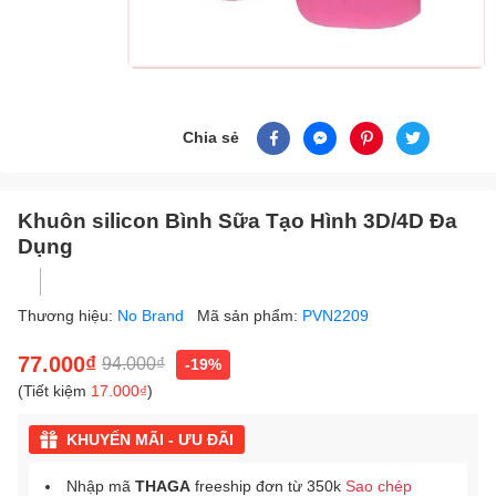
Chia sẻ
Khuôn silicon Bình Sữa Tạo Hình 3D/4D Đa
Dụng
Thương hiệu:
No Brand
Mã sản phẩm:
PVN2209
77.000₫
94.000₫
-19%
(Tiết kiệm
17.000₫
)
KHUYẾN MÃI - ƯU ĐÃI
Nhập mã
THAGA
freeship đơn từ 350k
Sao chép