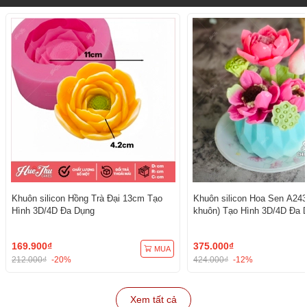
Khuôn silicon Hồng Trà Đại 13cm Tạo
Khuôn silicon Hoa Sen A243
Hình 3D/4D Đa Dụng
khuôn) Tạo Hình 3D/4D Đa 
169.900₫
375.000₫
MUA
212.000₫
-20%
424.000₫
-12%
Xem tất cả