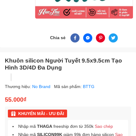
Chia sẻ
Khuôn silicon Người Tuyết 9.5x9.5cm Tạo
Hình 3D/4D Đa Dụng
Thương hiệu:
No Brand
Mã sản phẩm:
BTTG
55.000₫
KHUYẾN MÃI - ƯU ĐÃI
Nhập mã
THAGA
freeship đơn từ 350k
Sao chép
Nhập mã
SILICON99K
giảm 99k đơn hàng silicon
Sao