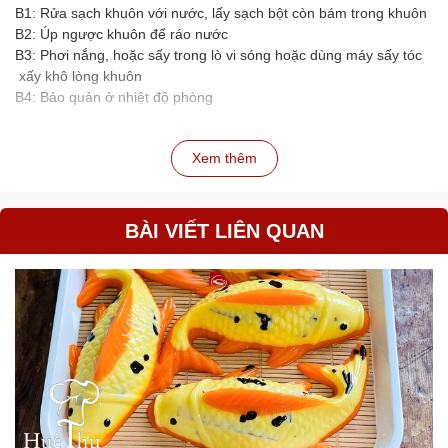
B1: Rửa sạch khuôn với nước, lấy sạch bột còn bám trong khuôn
B2: Úp ngược khuôn để ráo nước
B3: Phơi nắng, hoặc sấy trong lò vi sóng hoặc dùng máy sấy tóc
xấy khô lòng khuôn
B4: Bảo quản ở nhiệt độ phòng
Xem thêm
BÀI VIẾT LIÊN QUAN