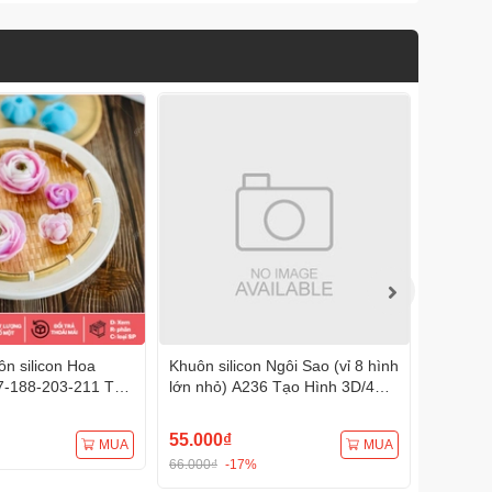
n silicon Hoa
Khuôn silicon Ngôi Sao (vỉ 8 hình
Khuôn s
7-188-203-211 Tạo
lớn nhỏ) A236 Tạo Hình 3D/4D
A233 Tạ
Đa Dụng
Đa Dụng
55.000₫
75.000
MUA
MUA
66.000₫
-17%