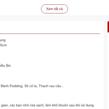
Xem tất cả
Dụng
.5cm
iều lần
 Bánh Pudding, Sô cô la, Thạch rau câu…
i gian, các bạn nhớ rửa sạch, làm khô khuôn sau khi sử dụng.