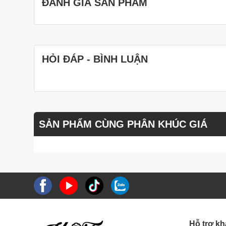
ĐÁNH GIÁ SẢN PHẨM
HỎI ĐÁP - BÌNH LUẬN
SẢN PHẨM CÙNG PHÂN KHÚC GIÁ
Hỗ trợ k