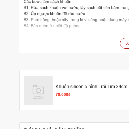
Các bước làm sách khuôn:
B1: Rửa sạch khuôn với nước, lấy sạch bột còn bám tron
B2: Úp ngược khuôn để ráo nước
B3: Phơi nắng, hoặc sấy trong lò vi sóng hoặc dùng máy 
B4: Bảo quản ở nhiệt độ phòng
X
Khuôn silicon 5 hình Trái Tim 24c
79.000₫