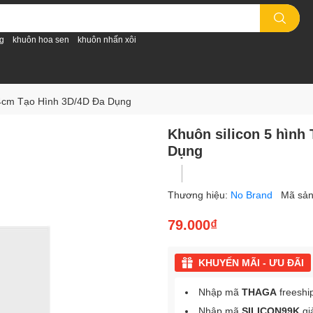
g
khuôn hoa sen
khuôn nhấn xôi
 24cm Tạo Hình 3D/4D Đa Dụng
Khuôn silicon 5 hình
Dụng
Thương hiệu:
No Brand
Mã sả
79.000₫
KHUYẾN MÃI - ƯU ĐÃI
Nhập mã
THAGA
freeshi
Nhập mã
SILICON99K
gi