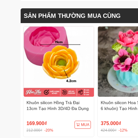
SẢN PHẨM THƯỜNG MUA CÙNG
Khuôn silicon Hồng Trà Đại
Khuôn silicon Hoa 
13cm Tạo Hình 3D/4D Đa Dụng
6 khuôn) Tạo Hình
Dụng
169.900₫
375.000₫
MUA
212.000₫
-20%
424.000₫
-12%