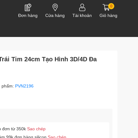
0
Đơn hàng
Cửa hàng
Tài khoản
Giỏ hàng
 Trái Tim 24cm Tạo Hình 3D/4D Đa
n phẩm:
PVN2196
p đơn từ 350k
Sao chép
ảm 99k đơn hàng silicon
Sao chép