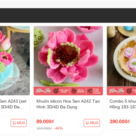
Sen A243 (set
Khuôn silicon Hoa Sen A242 Tạo
Combo 5 khuô
 3D/4D Đa
Hình 3D/4D Đa Dụng
Hồng 183-18
Hình 3D/4D 
89.000₫
390.000₫
MUA
MUA
159.000₫
-44%