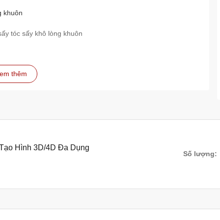
g khuôn
sấy tóc sấy khô lòng khuôn
em thêm
m Tạo Hình 3D/4D Đa Dụng
Số lượng: