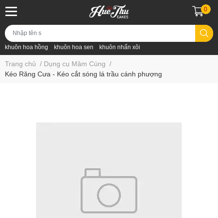
0
khuôn hoa hồng
khuôn hoa sen
khuôn nhấn xôi
Trang chủ
/
Dụng cụ Mâm Cúng
/
Kéo Răng Cưa - Kéo cắt sóng lá trầu cánh phượng