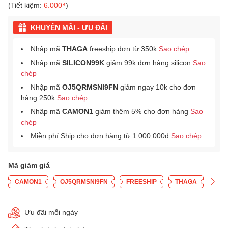
(Tiết kiệm:
6.000₫
)
KHUYẾN MÃI - ƯU ĐÃI
Nhập mã
THAGA
freeship đơn từ 350k
Sao chép
Nhập mã
SILICON99K
giảm 99k đơn hàng silicon
Sao
chép
Nhập mã
OJ5QRMSNI9FN
giảm ngay 10k cho đơn
hàng 250k
Sao chép
Nhập mã
CAMON1
giảm thêm 5% cho đơn hàng
Sao
chép
Miễn phí Ship cho đơn hàng từ 1.000.000đ
Sao chép
Mã giảm giá
CAMON1
OJ5QRMSNI9FN
FREESHIP
THAGA
Ưu đãi mỗi ngày