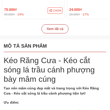
Cúng - trang trí đồ ăn, bàn 
cúng
75.000₫
24.000₫
CHỌN
99.000₫
-24%
29.000₫
-17%
Xem tất cả
MÔ TẢ SẢN PHẨM
Kéo Răng Cưa - Kéo cắt
sóng lá trầu cánh phượng
bày mâm cúng
Tạo nên mâm cúng đẹp mắt và trang trọng với Kéo Răng
Cưa - Kéo cắt sóng lá trầu cánh phượng tiện lợi!
Ưu điểm: