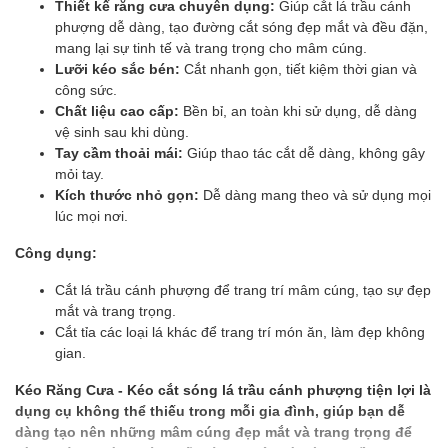
Thiết kế răng cưa chuyên dụng:
Giúp cắt lá trầu cánh
phượng dễ dàng, tạo đường cắt sóng đẹp mắt và đều đặn,
mang lại sự tinh tế và trang trọng cho mâm cúng.
Lưỡi kéo sắc bén:
Cắt nhanh gọn, tiết kiệm thời gian và
công sức.
Chất liệu cao cấp:
Bền bỉ, an toàn khi sử dụng, dễ dàng
vệ sinh sau khi dùng.
Tay cầm thoải mái:
Giúp thao tác cắt dễ dàng, không gây
mỏi tay.
Kích thước nhỏ gọn:
Dễ dàng mang theo và sử dụng mọi
lúc mọi nơi.
Công dụng:
Cắt lá trầu cánh phượng để trang trí mâm cúng, tạo sự đẹp
mắt và trang trọng.
Cắt tỉa các loại lá khác để trang trí món ăn, làm đẹp không
gian.
Kéo Răng Cưa - Kéo cắt sóng lá trầu cánh phượng tiện lợi là
dụng cụ không thể thiếu trong mỗi gia đình, giúp bạn dễ
dàng tạo nên những mâm cúng đẹp mắt và trang trọng để