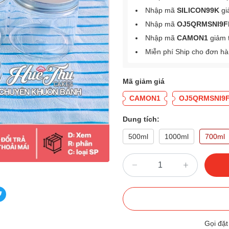
Nhập mã
SILICON99K
gi
Nhập mã
OJ5QRMSNI9F
Nhập mã
CAMON1
giảm 
Miễn phí Ship cho đơn h
Mã giảm giá
CAMON1
OJ5QRMSNI9
Dung tích:
500ml
1000ml
700ml
Gọi đặ