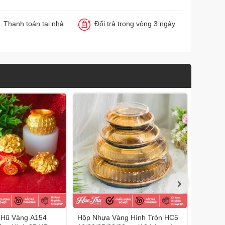
Thanh toán tại nhà
Đổi trả trong vòng 3 ngày
n Hũ Vàng A154
Hộp Nhựa Vàng Hình Tròn HC5
Hộp Đế 