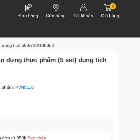
0
Đơn hàng
Cửa hàng
Tài khoản
Giỏ hàng
 dung tích 500/700/1000ml
 đựng thực phẩm (5 set) dung tích
n phẩm:
PVN5116
p đơn từ 350k
Sao chép