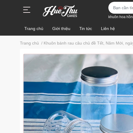
khuôn hoa hồn
Trang chủ
Giới thiệu
Tin tức
Liên hệ
Trang chủ
/
Khuôn bánh rau câu chủ đề Tết, Năm Mới, ngà