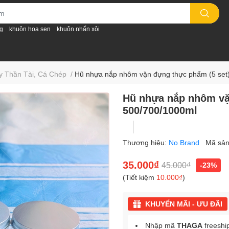
g
khuôn hoa sen
khuôn nhấn xôi
y Thần Tài, Cá Chép
/
Hũ nhựa nắp nhôm vặn đựng thực phẩm (5 set)
Hũ nhựa nắp nhôm vặn
500/700/1000ml
Thương hiệu:
No Brand
Mã sả
35.000₫
45.000₫
-23%
(Tiết kiệm
10.000₫
)
KHUYẾN MÃI - ƯU ĐÃI
Nhập mã
THAGA
freeshi