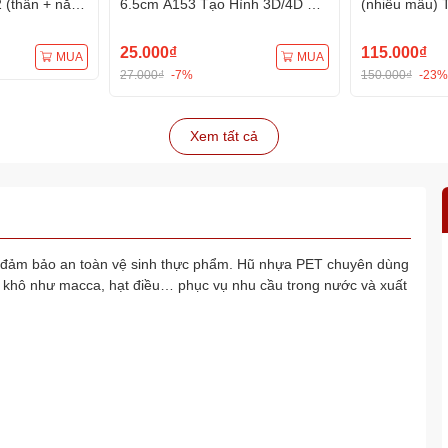
(thân + nắp)
6.5cm A153 Tạo Hình 3D/4D Đa
(nhiều mẫu) 
a Dụng
Dụng
Dụng
25.000₫
115.000₫
MUA
MUA
27.000₫
-7%
150.000₫
-23%
Xem tất cả
 đảm bảo an toàn vệ sinh thực phẩm. Hũ nhựa PET chuyên dùng
hạt khô như macca, hạt điều… phục vụ nhu cầu trong nước và xuất