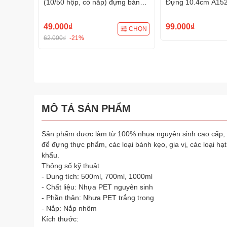
(10/50 hộp, có nắp) đựng bánh
Đựng 10.4cm A152 
các loại, đựng đồ ăn đẳng cấp,
Tạo Hình 3D/4D Đ
sang trọng
49.000₫
99.000₫
CHỌN
62.000₫
-21%
MÔ TẢ SẢN PHẨM
Sản phẩm được làm từ 100% nhựa nguyên sinh cao cấp,
để đựng thực phẩm, các loại bánh kẹo, gia vị, các loại 
khẩu.
Thông số kỹ thuật
- Dung tích: 500ml, 700ml, 1000ml
- Chất liệu: Nhựa PET nguyên sinh
- Phần thân: Nhựa PET trắng trong
- Nắp: Nắp nhôm
Kích thước: