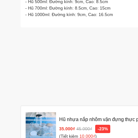
- Hũ 500ml: Đường kính: 9cm, Cao: 8.5cm
- Hũ 700ml: Đường kính: 8.5cm, Cao: 15cm
- Hũ 1000ml: Đường kính: 9cm, Cao: 16.5cm
Hũ nhựa nắp nhôm vặn đựng thực ph
500/700/1000ml
35.000₫
45.000₫
-23%
(Tiết kiệm
10.000₫
)