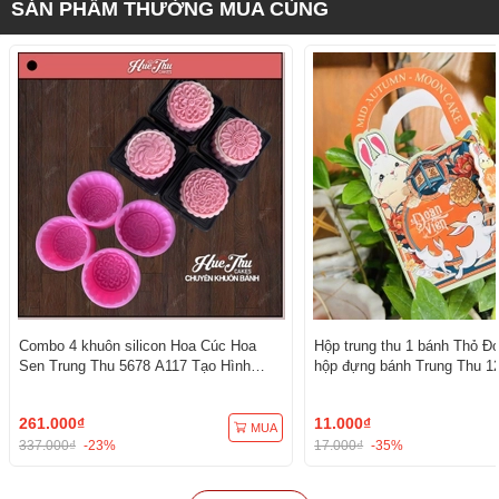
SẢN PHẨM THƯỜNG MUA CÙNG
Combo 4 khuôn silicon Hoa Cúc Hoa
Hộp trung thu 1 bánh Thỏ Đo
Sen Trung Thu 5678 A117 Tạo Hình
hộp đựng bánh Trung Thu 12
3D/4D Đa Dụng
261.000₫
11.000₫
MUA
337.000₫
-23%
17.000₫
-35%