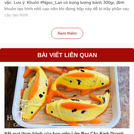
vặn. Lưu ý: Khuôn #Ngọc_Lan có trọng lượng bánh 300gr, đỉnh
khuôn tạo hình nhô cao nên khi đựng hộp này dễ bị trầy phần rau
câu tạo hình.
Xem thêm
BÀI VIẾT LIÊN QUAN
Kết quả thực hành của học viên Lớp Rau Câu Kinh Doanh