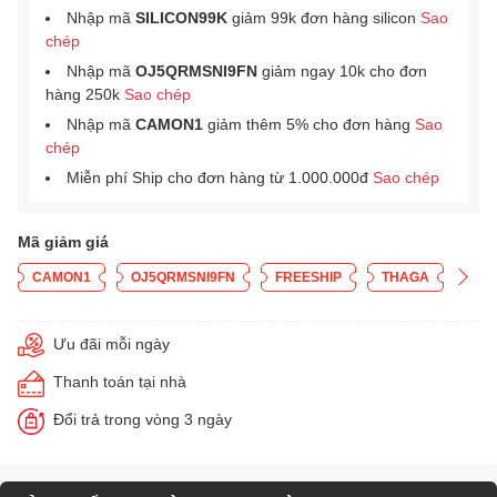
Nhập mã
SILICON99K
giảm 99k đơn hàng silicon
Sao
chép
Nhập mã
OJ5QRMSNI9FN
giảm ngay 10k cho đơn
hàng 250k
Sao chép
Nhập mã
CAMON1
giảm thêm 5% cho đơn hàng
Sao
chép
Miễn phí Ship cho đơn hàng từ 1.000.000đ
Sao chép
Mã giảm giá
CAMON1
OJ5QRMSNI9FN
FREESHIP
THAGA
Ưu đãi mỗi ngày
Thanh toán tại nhà
Đổi trả trong vòng 3 ngày