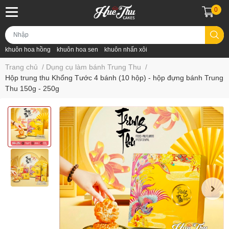
0
khuôn hoa hồng
khuôn hoa sen
khuôn nhấn xôi
Trang chủ
/
Dụng cụ làm bánh Trung Thu
/
Hộp trung thu Khổng Tước 4 bánh (10 hộp) - hộp đựng bánh Trung
Thu 150g - 250g