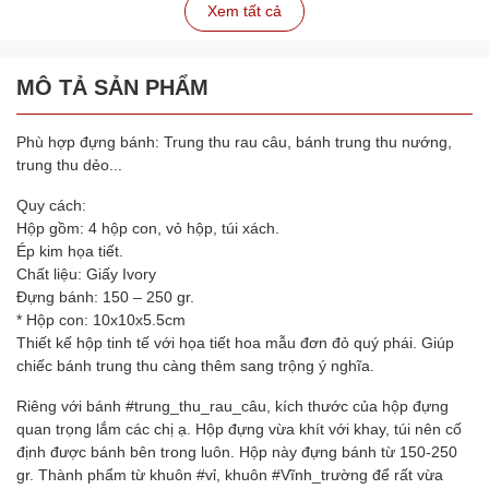
Xem tất cả
MÔ TẢ SẢN PHẨM
Phù hợp đựng bánh: Trung thu rau câu, bánh trung thu nướng,
trung thu dẻo...
Quy cách:
Hộp gồm: 4 hộp con, vỏ hộp, túi xách.
Ép kim họa tiết.
Chất liệu: Giấy Ivory
Đựng bánh: 150 – 250 gr.
* Hộp con: 10x10x5.5cm
Thiết kế hộp tinh tế với họa tiết hoa mẫu đơn đỏ quý phái. Giúp
chiếc bánh trung thu càng thêm sang trộng ý nghĩa.
Riêng với bánh #trung_thu_rau_câu, kích thước của hộp đựng
quan trọng lắm các chị ạ. Hộp đựng vừa khít với khay, túi nên cố
định được bánh bên trong luôn. Hộp này đựng bánh từ 150-250
gr. Thành phẩm từ khuôn #vỉ, khuôn #Vĩnh_trường để rất vừa