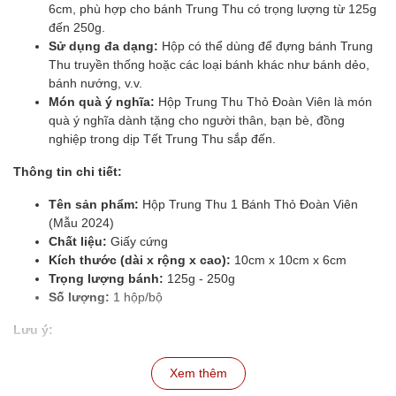
6cm, phù hợp cho bánh Trung Thu có trọng lượng từ 125g
đến 250g.
Sử dụng đa dạng:
Hộp có thể dùng để đựng bánh Trung
Thu truyền thống hoặc các loại bánh khác như bánh dẻo,
bánh nướng, v.v.
Món quà ý nghĩa:
Hộp Trung Thu Thỏ Đoàn Viên là món
quà ý nghĩa dành tặng cho người thân, bạn bè, đồng
nghiệp trong dịp Tết Trung Thu sắp đến.
Thông tin chi tiết:
Tên sản phẩm:
Hộp Trung Thu 1 Bánh Thỏ Đoàn Viên
(Mẫu 2024)
Chất liệu:
Giấy cứng
Kích thước (dài x rộng x cao):
10cm x 10cm x 6cm
Trọng lượng bánh:
125g - 250g
Số lượng:
1 hộp/bộ
Lưu ý:
Hộp được giao phẳng, khách hàng cần tự gập thành hộp
Xem thêm
hoàn chỉnh theo hướng dẫn.