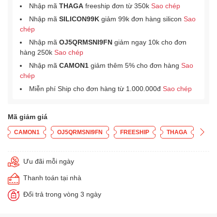
Nhập mã
THAGA
freeship đơn từ 350k
Sao chép
Nhập mã
SILICON99K
giảm 99k đơn hàng silicon
Sao
chép
Nhập mã
OJ5QRMSNI9FN
giảm ngay 10k cho đơn
hàng 250k
Sao chép
Nhập mã
CAMON1
giảm thêm 5% cho đơn hàng
Sao
chép
Miễn phí Ship cho đơn hàng từ 1.000.000đ
Sao chép
Mã giảm giá
CAMON1
OJ5QRMSNI9FN
FREESHIP
THAGA
Ưu đãi mỗi ngày
Thanh toán tại nhà
Đổi trả trong vòng 3 ngày