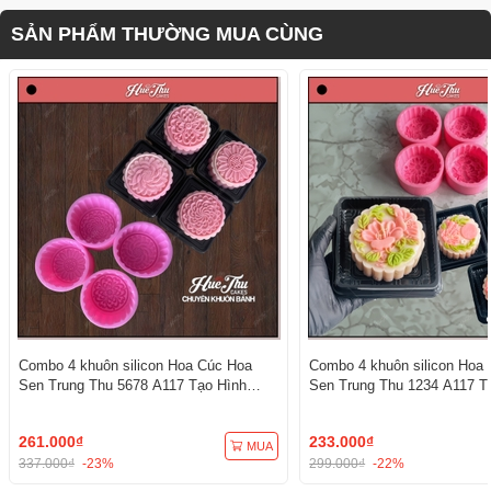
SẢN PHẨM THƯỜNG MUA CÙNG
Combo 4 khuôn silicon Hoa Cúc Hoa
Combo 4 khuôn silicon Hoa
Sen Trung Thu 5678 A117 Tạo Hình
Sen Trung Thu 1234 A117 T
3D/4D Đa Dụng
3D/4D Đa Dụng
261.000₫
233.000₫
MUA
337.000₫
-23%
299.000₫
-22%