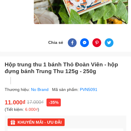
Chia sẻ
Hộp trung thu 1 bánh Thỏ Đoàn Viên - hộp
đựng bánh Trung Thu 125g - 250g
Thương hiệu:
No Brand
Mã sản phẩm:
PVN5091
11.000₫
17.000₫
-35%
(Tiết kiệm:
6.000₫
)
KHUYẾN MÃI - ƯU ĐÃI