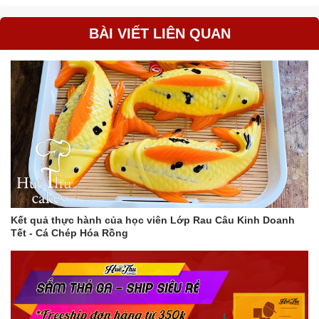
Hình ảnh sản phẩm có thể thay đổi đôi chút so với thực tế
do điều kiện ánh sáng và góc chụp.
BÀI VIẾT LIÊN QUAN
Hộp Trung Thu Thỏ Đoàn Viên - Mang đến niềm vui và sự
may mắn cho mùa Trung Thu của bạn!
Kết quả thực hành của học viên Lớp Rau Câu Kinh Doanh
Tết - Cá Chép Hóa Rồng