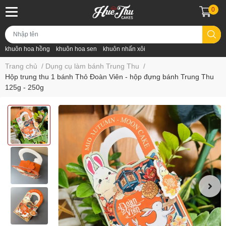
0
khuôn hoa hồng
khuôn hoa sen
khuôn nhấn xôi
Trang chủ
/
Dụng cụ làm bánh Trung Thu
/
Hộp trung thu 1 bánh Thỏ Đoàn Viên - hộp đựng bánh Trung Thu
125g - 250g