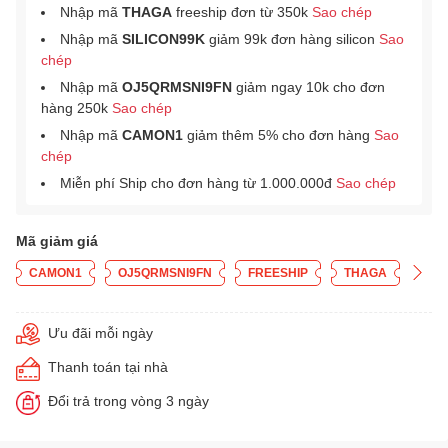
Nhập mã
THAGA
freeship đơn từ 350k
Sao chép
Nhập mã
SILICON99K
giảm 99k đơn hàng silicon
Sao
chép
Nhập mã
OJ5QRMSNI9FN
giảm ngay 10k cho đơn
hàng 250k
Sao chép
Nhập mã
CAMON1
giảm thêm 5% cho đơn hàng
Sao
chép
Miễn phí Ship cho đơn hàng từ 1.000.000đ
Sao chép
Mã giảm giá
CAMON1
OJ5QRMSNI9FN
FREESHIP
THAGA
Ưu đãi mỗi ngày
Thanh toán tại nhà
Đổi trả trong vòng 3 ngày