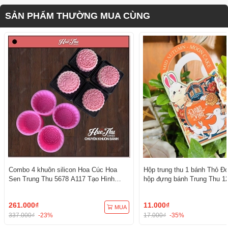
SẢN PHẨM THƯỜNG MUA CÙNG
Combo 4 khuôn silicon Hoa Cúc Hoa
Hộp trung thu 1 bánh Thỏ Đo
Sen Trung Thu 5678 A117 Tạo Hình
hộp đựng bánh Trung Thu 12
3D/4D Đa Dụng
261.000₫
11.000₫
MUA
337.000₫
-23%
17.000₫
-35%