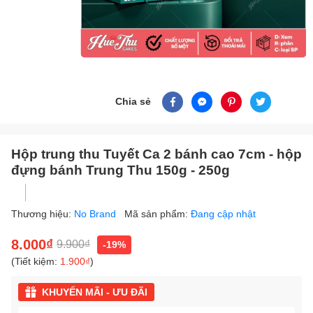
Chia sẻ
Hộp trung thu Tuyết Ca 2 bánh cao 7cm - hộp
đựng bánh Trung Thu 150g - 250g
Thương hiệu:
No Brand
Mã sản phẩm:
Đang cập nhật
8.000₫
9.900₫
-19%
(Tiết kiệm:
1.900₫
)
KHUYẾN MÃI - ƯU ĐÃI