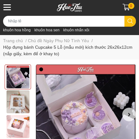
0
khuôn hoa hồng
khuôn hoa sen
khuôn nhấn xôi
Trang chủ
/
Chủ đề Ngày Phụ Nữ Tình Yêu
/
Hộp đựng bánh Cupcake 5 Lỗ (mẫu mới) kích thước 26x26x12cm
(nắp giấy, kèm đế ở khay to)