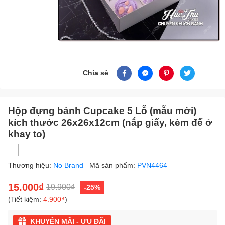
Chia sẻ
Hộp đựng bánh Cupcake 5 Lỗ (mẫu mới)
kích thước 26x26x12cm (nắp giấy, kèm đế ở
khay to)
Thương hiệu:
No Brand
Mã sản phẩm:
PVN4464
15.000₫
19.900₫
-25%
(Tiết kiệm:
4.900₫
)
KHUYẾN MÃI - ƯU ĐÃI