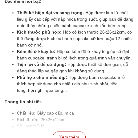
Đặc điểm nổi bật:
Thiết kế hiện đại và sang trọng:
Hộp được làm từ chất
liệu giấy cao cấp với nắp mica trong suốt, giúp bạn dễ dàng
nhìn thấy những chiếc bánh cupcake xinh xắn bên trong.
Kích thước phù hợp:
Hộp có kích thước 26x26x12cm, có
thể đựng được 5 chiếc bánh cupcake cỡ lớn hoặc 12 chiếc
bánh cỡ nhỏ.
Kèm đế ở khay to:
Hộp có kèm đế ở khay to giúp cố định
bánh cupcake, tránh bị xô lệch trong quá trình vận chuyển.
Tiện lợi và dễ sử dụng:
Hộp được thiết kế đơn giản, dễ
dàng tháo lắp và gấp gọn khi không sử dụng.
Phù hợp cho nhiều dịp:
Hộp đựng bánh cupcake 5 lỗ
thích hợp sử dụng cho nhiều dịp như sinh nhật, tiệc
tùng, hội nghị, quà tặng...
Thông tin chi tiết:
Chất liệu: Giấy cao cấp, mica
Kích thước: 26x26x12cm
Số lượng: 5 lỗ
Màu sắc: Nâu, trắng
Xem thêm