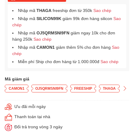
Nhập mã
THAGA
freeship đơn từ 350k
Sao chép
Nhập mã
SILICON99K
giảm 99k đơn hàng silicon
Sao
chép
Nhập mã
OJ5QRMSNI9FN
giảm ngay 10k cho đơn
hàng 250k
Sao chép
Nhập mã
CAMON1
giảm thêm 5% cho đơn hàng
Sao
chép
Miễn phí Ship cho đơn hàng từ 1.000.000đ
Sao chép
Mã giảm giá
CAMON1
OJ5QRMSNI9FN
FREESHIP
THAGA
Ưu đãi mỗi ngày
Thanh toán tại nhà
Đổi trả trong vòng 3 ngày