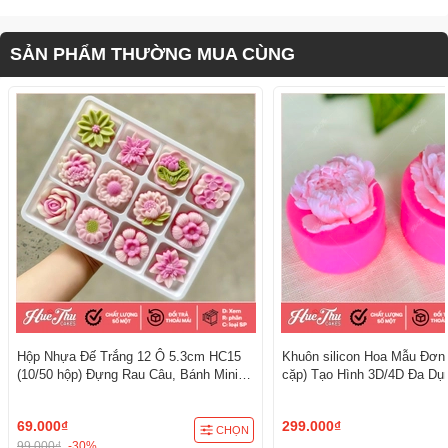
SẢN PHẨM THƯỜNG MUA CÙNG
Hộp Nhựa Đế Trắng 12 Ô 5.3cm HC15
Khuôn silicon Hoa Mẫu Đơn
(10/50 hộp) Đựng Rau Câu, Bánh Mini,
cặp) Tạo Hình 3D/4D Đa Dụ
Xôi, Cup Set Tiện Dụng
69.000₫
299.000₫
CHỌN
99.000₫
-30%