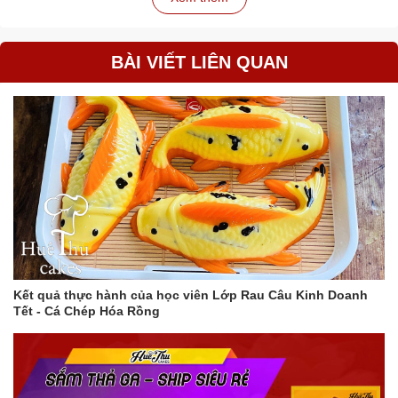
Kiểu nắp: Nắp mica trong suốt
Kèm đế: Có
Lợi ích khi sử dụng:
BÀI VIẾT LIÊN QUAN
Giúp bảo quản bánh cupcake được an toàn và vệ sinh.
Tăng tính thẩm mỹ cho những chiếc bánh cupcake.
Mang lại sự tiện lợi khi vận chuyển bánh.
Thích hợp làm quà tặng cho người thân, bạn bè.
Hãy đặt mua ngay hộp đựng bánh cupcake 5 lỗ mẫu mới để
bảo quản và trang trí những chiếc bánh cupcake của bạn
thêm đẹp mắt và hấp dẫn!
#Hộp_đựng_bánh_cupcake #Hộp_cupcake #Hộp_bánh
#Hộp_giấy #Nắp_mica #Kèm_đế #Kích_thước_26x26x12cm
Kết quả thực hành của học viên Lớp Rau Câu Kinh Doanh
Tết - Cá Chép Hóa Rồng