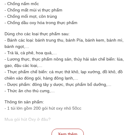
- Chống nấm mốc
- Chống mất mùi vị thực phẩm
- Chống mối mọt, côn trùng
- Chống dầu oxy hóa trong thực phẩm
Dùng cho các loại thực phẩm sau:
- Bánh các loại: bánh trung thu, bánh Pía, bánh kem, bánh mì,
bánh ngọt,…
- Trà lá, cà phê, hoa quả,…
- Lương thực, thực phẩm nông sản, thủy hải sản chế biến: lúa,
gạo, đậu các loại,…
- Thực phẩm chế biến: cá mực thịt khô, lạp xưởng, đồ khô, đồ
chiên xào đóng gói, hàng đông lạnh,…
- Dược phẩm: đông tây y dược, thực phẩm bổ dưỡng,…
- Thức ăn cho thú cưng,…
Thông tin sản phẩm:
- 1 túi lớn gồm 200 gói hút oxy nhỏ 50cc
Mua gói hút Oxy ở đâu?
- Hiện nay trên thị trường Huệ Thu Cakes đang cung cấp gói hút
oxy chất lượng cao với giá tốt.
Xem thêm