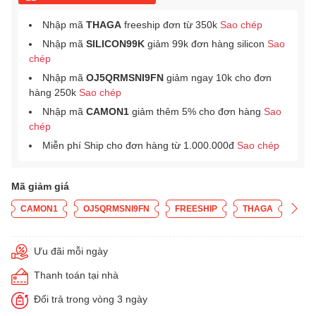
Nhập mã
THAGA
freeship đơn từ 350k
Sao chép
Nhập mã
SILICON99K
giảm 99k đơn hàng silicon
Sao
chép
Nhập mã
OJ5QRMSNI9FN
giảm ngay 10k cho đơn
hàng 250k
Sao chép
Nhập mã
CAMON1
giảm thêm 5% cho đơn hàng
Sao
chép
Miễn phí Ship cho đơn hàng từ 1.000.000đ
Sao chép
Mã giảm giá
CAMON1
OJ5QRMSNI9FN
FREESHIP
THAGA
Ưu đãi mỗi ngày
Thanh toán tại nhà
Đổi trả trong vòng 3 ngày