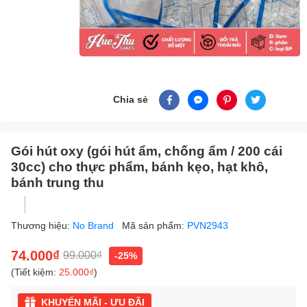
Chia sẻ
Gói hút oxy (gói hút ẩm, chống ẩm / 200 cái
30cc) cho thực phẩm, bánh kẹo, hạt khô,
bánh trung thu
Thương hiệu:
No Brand
Mã sản phẩm:
PVN2943
74.000₫
99.000₫
-25%
(Tiết kiệm:
25.000₫
)
KHUYẾN MÃI - ƯU ĐÃI