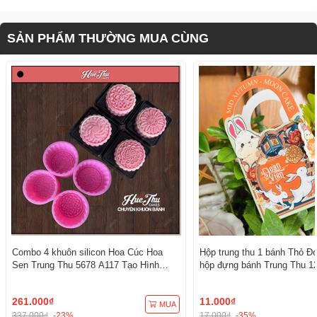
SẢN PHẨM THƯỜNG MUA CÙNG
Combo 4 khuôn silicon Hoa Cúc Hoa
Hộp trung thu 1 bánh Thỏ Đo
Sen Trung Thu 5678 A117 Tạo Hình
hộp đựng bánh Trung Thu 12
3D/4D Đa Dụng
261.000₫
11.000₫
MUA
337.000₫
-23%
17.000₫
-35%