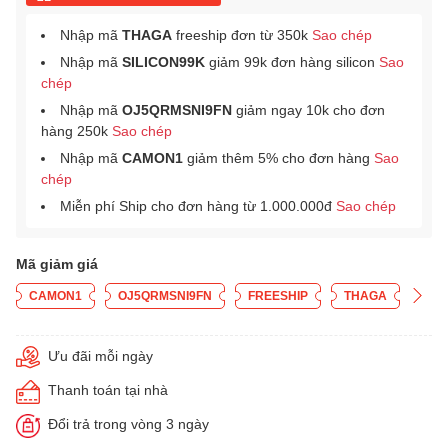
Nhập mã
THAGA
freeship đơn từ 350k
Sao chép
Nhập mã
SILICON99K
giảm 99k đơn hàng silicon
Sao
chép
Nhập mã
OJ5QRMSNI9FN
giảm ngay 10k cho đơn
hàng 250k
Sao chép
Nhập mã
CAMON1
giảm thêm 5% cho đơn hàng
Sao
chép
Miễn phí Ship cho đơn hàng từ 1.000.000đ
Sao chép
Mã giảm giá
CAMON1
OJ5QRMSNI9FN
FREESHIP
THAGA
Ưu đãi mỗi ngày
Thanh toán tại nhà
Đổi trả trong vòng 3 ngày