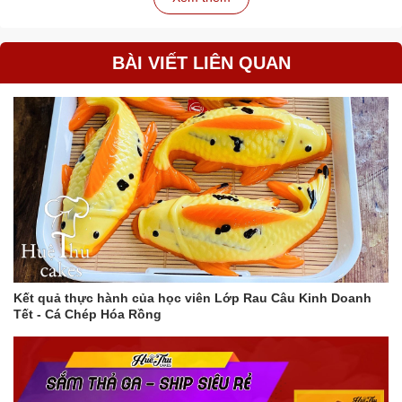
nghĩa dành tặng cho bạn bè và người thân.
LƯU Ý:
BÀI VIẾT LIÊN QUAN
Không sử dụng đũa trong lò vi sóng.
Không sử dụng chất tẩy rửa mạnh để vệ sinh đũa.
Đặt mua ngay Đũa Mạ Vàng Nhựa Trắng để tô điểm thêm cho
bữa ăn của bạn!
Kết quả thực hành của học viên Lớp Rau Câu Kinh Doanh
Tết - Cá Chép Hóa Rồng