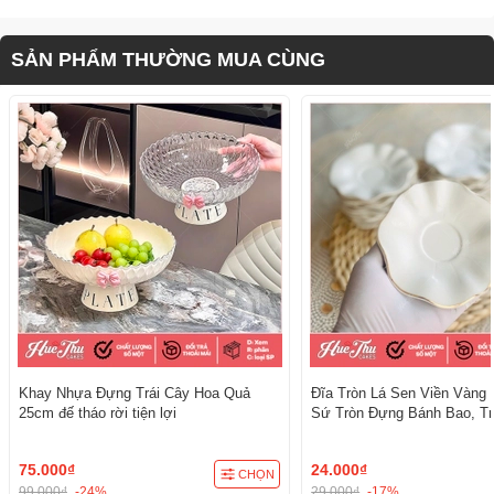
SẢN PHẨM THƯỜNG MUA CÙNG
Khay Nhựa Đựng Trái Cây Hoa Quả
Đĩa Tròn Lá Sen Viền Vàng 
25cm đế tháo rời tiện lợi
Sứ Tròn Đựng Bánh Bao, Tr
Cúng - trang trí đồ ăn, bàn 
cúng
75.000₫
24.000₫
CHỌN
99.000₫
-24%
29.000₫
-17%