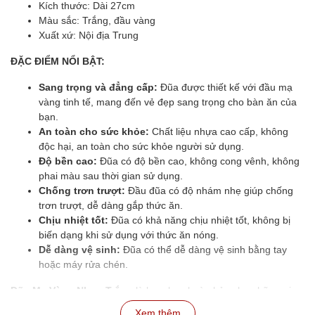
Kích thước: Dài 27cm
Màu sắc: Trắng, đầu vàng
Xuất xứ: Nội địa Trung
ĐẶC ĐIỂM NỔI BẬT:
Sang trọng và đẳng cấp:
Đũa được thiết kế với đầu mạ
vàng tinh tế, mang đến vẻ đẹp sang trọng cho bàn ăn của
bạn.
An toàn cho sức khỏe:
Chất liệu nhựa cao cấp, không
độc hại, an toàn cho sức khỏe người sử dụng.
Độ bền cao:
Đũa có độ bền cao, không cong vênh, không
phai màu sau thời gian sử dụng.
Chống trơn trượt:
Đầu đũa có độ nhám nhẹ giúp chống
trơn trượt, dễ dàng gắp thức ăn.
Chịu nhiệt tốt:
Đũa có khả năng chịu nhiệt tốt, không bị
biến dạng khi sử dụng với thức ăn nóng.
Dễ dàng vệ sinh:
Đũa có thể dễ dàng vệ sinh bằng tay
hoặc máy rửa chén.
Đũa Mạ Vàng Nhựa Trắng
là lựa chọn hoàn hảo cho những ai
yêu thích sự sang trọng và đẳng cấp. Đũa cũng là món quà ý
Xem thêm