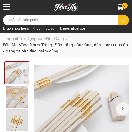
0
khuôn hoa hồng
khuôn hoa sen
khuôn nhấn xôi
Trang chủ
/
Dụng cụ Mâm Cúng
/
Đũa Mạ Vàng Nhựa Trắng, Đũa trắng đầu vàng, đũa nhựa cao cấp
- trang trí bàn tiệc, mâm cúng