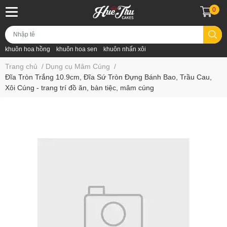
0
khuôn hoa hồng
khuôn hoa sen
khuôn nhấn xôi
Trang chủ
/
Dụng cụ Mâm Cúng
/
Đĩa Tròn Trắng 10.9cm, Đĩa Sứ Tròn Đựng Bánh Bao, Trầu Cau,
Xôi Cúng - trang trí đồ ăn, bàn tiệc, mâm cúng