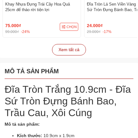
Khay Nhựa Đựng Trái Cây Hoa Quả
Đĩa Tròn Lá Sen Viền Vàng 
25cm đế tháo rời tiện lợi
Sứ Tròn Đựng Bánh Bao, Tr
Cúng - trang trí đồ ăn, bàn 
cúng
75.000₫
24.000₫
CHỌN
99.000₫
-24%
29.000₫
-17%
Xem tất cả
MÔ TẢ SẢN PHẨM
Đĩa Tròn Trắng 10.9cm - Đĩa
Sứ Tròn Đựng Bánh Bao,
Trầu Cau, Xôi Cúng
Mô tả sản phẩm:
Kích thước:
10.9cm x 1.9cm