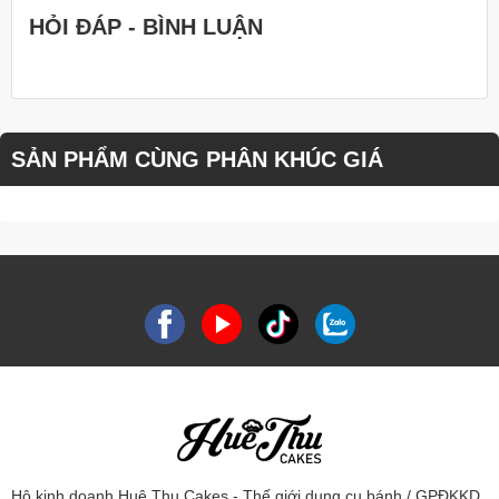
HỎI ĐÁP - BÌNH LUẬN
SẢN PHẨM CÙNG PHÂN KHÚC GIÁ
Hộ kinh doanh Huệ Thu Cakes - Thế giới dụng cụ bánh / GPĐKKD