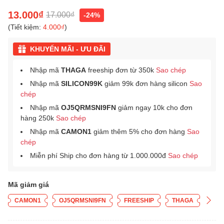
13.000₫
17.000₫
-24%
(Tiết kiệm:
4.000₫
)
KHUYẾN MÃI - ƯU ĐÃI
Nhập mã
THAGA
freeship đơn từ 350k
Sao chép
Nhập mã
SILICON99K
giảm 99k đơn hàng silicon
Sao
chép
Nhập mã
OJ5QRMSNI9FN
giảm ngay 10k cho đơn
hàng 250k
Sao chép
Nhập mã
CAMON1
giảm thêm 5% cho đơn hàng
Sao
chép
Miễn phí Ship cho đơn hàng từ 1.000.000đ
Sao chép
Mã giảm giá
CAMON1
OJ5QRMSNI9FN
FREESHIP
THAGA