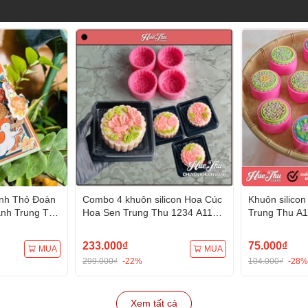
ánh Thỏ Đoàn
Combo 4 khuôn silicon Hoa Cúc
Khuôn silico
ánh Trung Thu
Hoa Sen Trung Thu 1234 A117
Trung Thu A1
Tạo Hình 3D/4D Đa Dụng
Tạo Hình 3D
233.000₫
75.000₫
MUA
MUA
299.000₫
-22%
104.000₫
-28%
Xem tất cả