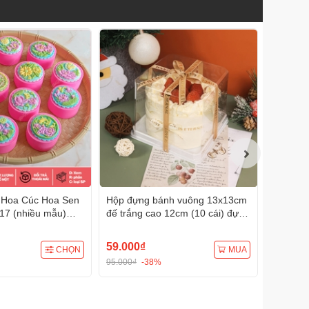
n Hoa Cúc Hoa Sen
Hộp đựng bánh vuông 13x13cm
Khuôn s
17 (nhiều mẫu)
đế trắng cao 12cm (10 cái) đựng
Tạo Hìn
/4D Đa Dụng
bánh rau câu, bông lan, Trung
Thu
59.000₫
69.000
CHỌN
MUA
95.000₫
-38%