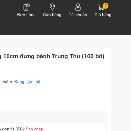
0
Đơn hàng
Cửa hàng
Tài khoản
Giỏ hàng
 10cm đựng bánh Trung Thu (100 bộ)
n phẩm:
Đang cập nhật
p đơn từ 350k
Sao chép