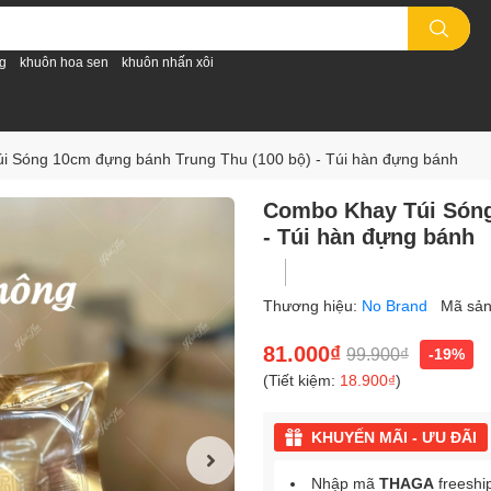
g
khuôn hoa sen
khuôn nhấn xôi
i Sóng 10cm đựng bánh Trung Thu (100 bộ) - Túi hàn đựng bánh
Combo Khay Túi Sóng
- Túi hàn đựng bánh
Thương hiệu:
No Brand
Mã sả
81.000₫
99.900₫
-19%
(Tiết kiệm:
18.900₫
)
KHUYẾN MÃI - ƯU ĐÃI
Nhập mã
THAGA
freeshi