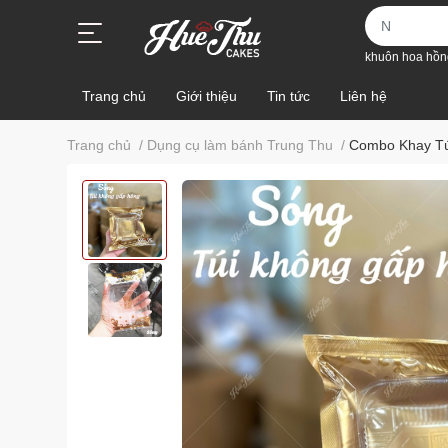
khuôn hoa hồn
Trang chủ
Giới thiệu
Tin tức
Liên hệ
Trang chủ
/
Dụng cụ làm bánh Trung Thu
/
Combo Khay Tú