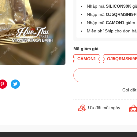
Nhập mã
SILICON99K
gi
Nhập mã
OJ5QRMSNI9F
Nhập mã
CAMON1
giảm 
Miễn phí Ship cho đơn h
Mã giảm giá
CAMON1
OJ5QRMSNI9
Gọi đặ
Ưu đãi mỗi ngày