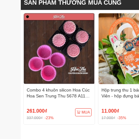
SẢN PHẨM THƯỜNG MUA CÙNG
Combo 4 khuôn silicon Hoa Cúc
Hộp trung thu 1 b
Hoa Sen Trung Thu 5678 A117
Viên - hộp đựng b
Tạo Hình 3D/4D Đa Dụng
125g - 250g
261.000₫
11.000₫
MUA
337.000₫
-23%
17.000₫
-35%