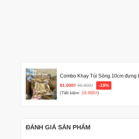
Combo Khay Túi Sóng 10cm đựng bá
81.000₫
99.900₫
-19%
(Tiết kiệm:
18.900₫
)
ĐÁNH GIÁ SẢN PHẨM