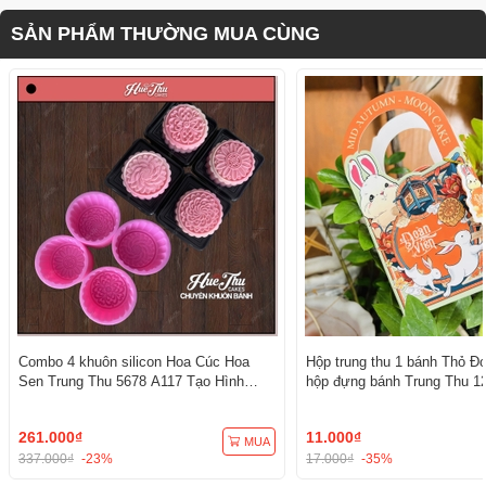
SẢN PHẨM THƯỜNG MUA CÙNG
Combo 4 khuôn silicon Hoa Cúc Hoa
Hộp trung thu 1 bánh Thỏ Đo
Sen Trung Thu 5678 A117 Tạo Hình
hộp đựng bánh Trung Thu 12
3D/4D Đa Dụng
261.000₫
11.000₫
MUA
337.000₫
-23%
17.000₫
-35%