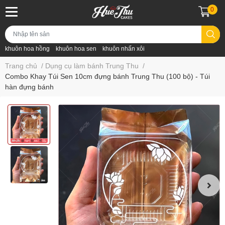
0
khuôn hoa hồng
khuôn hoa sen
khuôn nhấn xôi
Trang chủ
/
Dụng cụ làm bánh Trung Thu
/
Combo Khay Túi Sen 10cm đựng bánh Trung Thu (100 bộ) - Túi
hàn đựng bánh