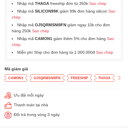
Nhập mã
THAGA
freeship đơn từ 350k
Sao chép
Nhập mã
SILICON99K
giảm 99k đơn hàng silicon
Sao
chép
Nhập mã
OJ5QRMSNI9FN
giảm ngay 10k cho đơn
hàng 250k
Sao chép
Nhập mã
CAMON1
giảm thêm 5% cho đơn hàng
Sao
chép
Miễn phí Ship cho đơn hàng từ 1.000.000đ
Sao chép
Mã giảm giá
CAMON1
OJ5QRMSNI9FN
FREESHIP
THAGA
Ưu đãi mỗi ngày
Thanh toán tại nhà
Đổi trả trong vòng 3 ngày