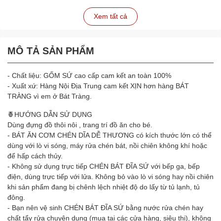
Xem tất cả
MÔ TẢ SẢN PHẨM
- Chất liệu: GỐM SỨ cao cấp cam kết an toàn 100%
- Xuất xứ: Hàng Nội Địa Trung cam kết XỊN hơn hàng BÁT
TRÀNG vì em ở Bát Tràng.
🍍HƯỚNG DẪN SỬ DỤNG
Dùng đựng đồ thôi nôi , trang trí đồ ăn cho bé.
- BÁT ĂN CƠM CHÉN DĨA DỄ THƯƠNG có kích thước lớn có thể
dùng với lò vi sóng, máy rửa chén bát, nồi chiên không khí hoặc
để hấp cách thủy.
- Không sử dụng trực tiếp CHÉN BÁT ĐĨA SỨ với bếp ga, bếp
điện, dùng trực tiếp với lửa. Không bỏ vào lò vi sóng hay nồi chiên
khi sản phẩm đang bị chênh lệch nhiệt độ do lấy từ tủ lạnh, tủ
đông.
- Bạn nên vệ sinh CHÉN BÁT ĐĨA SỨ bằng nước rửa chén hay
chất tẩy rửa chuyên dụng (mua tại các cửa hàng, siêu thị), không