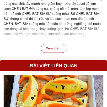
dùng các chất tẩy mạnh như giấm hay nước tẩy Javel để làm
sạch CHÉN BÁT ĐĨA bằng sứ, chúng sẽ mài mòn, làm lớp men
trên bề mặt CHÉN BÁT ĐĨA SỨ xuống màu. Để CHÉN BÁT ĐĨA
SỨ không bị mẻ thì khi rửa và lau sạch, bạn nên đặt úp mặt
CHÉN, BÁT, ĐĨA xuống mặt kệ hoặc đặt đứng, nghiêng, để nước
còn đọng lại bên trong chảy xuống, giữ cho CHÉN BÁT ĐĨA SỨ
sạch, khô và ngăn côn trùng xâm nhập vào bên trong.
Xem thêm
BÀI VIẾT LIÊN QUAN