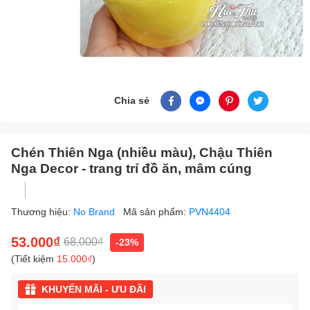
Chia sẻ
Chén Thiên Nga (nhiều màu), Chậu Thiên
Nga Decor - trang trí đồ ăn, mâm cúng
Thương hiệu:
No Brand
Mã sản phẩm:
PVN4404
53.000₫
68.000₫
-23%
(Tiết kiệm
15.000₫
)
KHUYẾN MÃI - ƯU ĐÃI