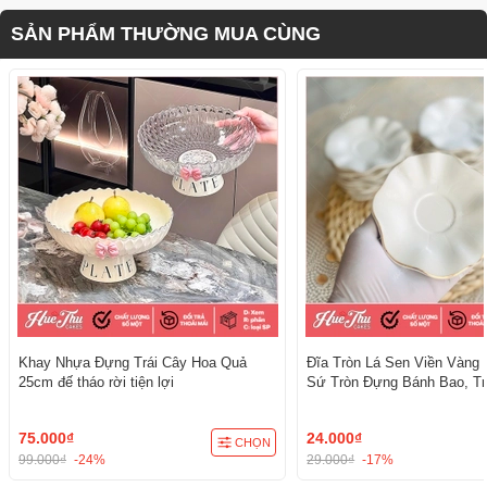
SẢN PHẨM THƯỜNG MUA CÙNG
Khay Nhựa Đựng Trái Cây Hoa Quả
Đĩa Tròn Lá Sen Viền Vàng 
25cm đế tháo rời tiện lợi
Sứ Tròn Đựng Bánh Bao, Tr
Cúng - trang trí đồ ăn, bàn 
cúng
75.000₫
24.000₫
CHỌN
99.000₫
-24%
29.000₫
-17%