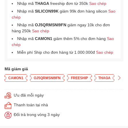
Nhập mã
THAGA
freeship đơn từ 350k
Sao chép
Nhập mã
SILICON99K
giảm 99k đơn hàng silicon
Sao
chép
Nhập mã
OJ5QRMSNI9FN
giảm ngay 10k cho đơn
hàng 250k
Sao chép
Nhập mã
CAMON1
giảm thêm 5% cho đơn hàng
Sao
chép
Miễn phí Ship cho đơn hàng từ 1.000.000đ
Sao chép
Mã giảm giá
CAMON1
OJ5QRMSNI9FN
FREESHIP
THAGA
Ưu đãi mỗi ngày
Thanh toán tại nhà
Đổi trả trong vòng 3 ngày