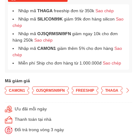
Nhập mã
THAGA
freeship đơn từ 350k
Sao chép
Nhập mã
SILICON99K
giảm 99k đơn hàng silicon
Sao
chép
Nhập mã
OJ5QRMSNI9FN
giảm ngay 10k cho đơn
hàng 250k
Sao chép
Nhập mã
CAMON1
giảm thêm 5% cho đơn hàng
Sao
chép
Miễn phí Ship cho đơn hàng từ 1.000.000đ
Sao chép
Mã giảm giá
CAMON1
OJ5QRMSNI9FN
FREESHIP
THAGA
Ưu đãi mỗi ngày
Thanh toán tại nhà
Đổi trả trong vòng 3 ngày