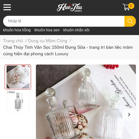
0
khuôn hoa hồng
khuôn hoa sen
khuôn nhấn xôi
Trang chủ
/
Dụng cụ Mâm Cúng
/
Chai Thủy Tinh Vân Sọc 150ml Đựng Sữa - trang trí bàn tiệc mâm
cúng hiện đại phong cách Luxury