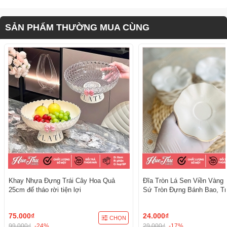
SẢN PHẨM THƯỜNG MUA CÙNG
Khay Nhựa Đựng Trái Cây Hoa Quả
Đĩa Tròn Lá Sen Viền Vàng 
25cm đế tháo rời tiện lợi
Sứ Tròn Đựng Bánh Bao, Tr
Cúng - trang trí đồ ăn, bàn 
cúng
75.000₫
24.000₫
CHỌN
99.000₫
-24%
29.000₫
-17%