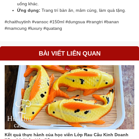
uống khác.
Ứng dụng:
Trang trí bàn ăn, mâm cúng, làm quà tặng.
#chaithuytinh #vansoc #150ml #dungsua #trangtri #banan
#mamcung #luxury #quatang
BÀI VIẾT LIÊN QUAN
Kết quả thực hành của học viên Lớp Rau Câu Kinh Doanh