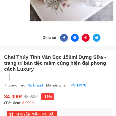
Chia sẻ
Chai Thủy Tinh Vân Sọc 150ml Đựng Sữa -
trang trí bàn tiệc mâm cúng hiện đại phong
cách Luxury
Thương hiệu:
No Brand
Mã sản phẩm:
PVN4978
34.000₫
42.000₫
-19%
(Tiết kiệm:
8.000₫
)
KHUYẾN MÃI - ƯU ĐÃI