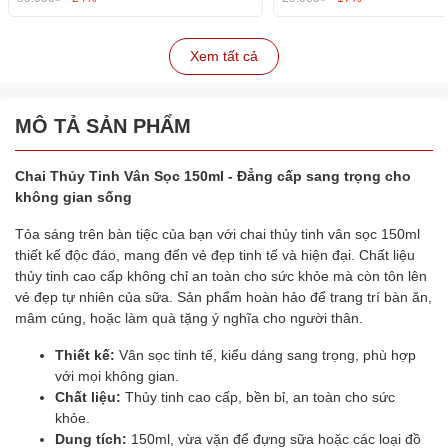
Xem tất cả
MÔ TẢ SẢN PHẨM
Chai Thủy Tinh Vân Sọc 150ml - Đẳng cấp sang trọng cho
không gian sống
Tỏa sáng trên bàn tiệc của bạn với chai thủy tinh vân sọc 150ml
thiết kế độc đáo, mang đến vẻ đẹp tinh tế và hiện đại. Chất liệu
thủy tinh cao cấp không chỉ an toàn cho sức khỏe mà còn tôn lên
vẻ đẹp tự nhiên của sữa. Sản phẩm hoàn hảo để trang trí bàn ăn,
mâm cúng, hoặc làm quà tặng ý nghĩa cho người thân.
Thiết kế:
Vân sọc tinh tế, kiểu dáng sang trọng, phù hợp
với mọi không gian.
Chất liệu:
Thủy tinh cao cấp, bền bỉ, an toàn cho sức
khỏe.
Dung tích:
150ml, vừa vặn để đựng sữa hoặc các loại đồ