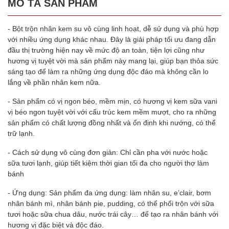
MÔ TẢ SẢN PHẨM
- Bột trộn nhân kem su vô cùng linh hoạt, dễ sử dụng và phù hợp
với nhiều ứng dụng khác nhau. Đây là giải pháp tối ưu đang dẫn
đầu thị trường hiện nay về mức độ an toàn, tiện lợi cũng như
hương vị tuyệt vời mà sản phẩm này mang lại, giúp bạn thỏa sức
sáng tạo để làm ra những ứng dụng độc đáo mà không cần lo
lắng về phần nhân kem nữa.
- Sản phẩm có vị ngon béo, mềm mịn, có hương vị kem sữa vani
vị béo ngon tuyệt vời với cấu trúc kem mềm mượt, cho ra những
sản phẩm có chất lượng đồng nhất và ổn định khi nướng, có thể
trữ lạnh.
- Cách sử dụng vô cùng đơn giản: Chỉ cần pha với nước hoặc
sữa tươi lạnh, giúp tiết kiệm thời gian tối đa cho người thợ làm
bánh
- Ứng dụng: Sản phẩm đa ứng dụng: làm nhân su, e’clair, bơm
nhân bánh mì, nhân bánh pie, pudding, có thể phối trộn với sữa
tươi hoặc sữa chua dâu, nước trái cây… để tạo ra nhân bánh với
hương vị đặc biệt và độc đáo.