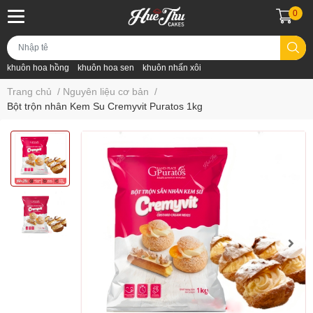
0
khuôn hoa hồng
khuôn hoa sen
khuôn nhấn xôi
Trang chủ
/
Nguyên liệu cơ bản
/
Bột trộn nhân Kem Su Cremyvit Puratos 1kg