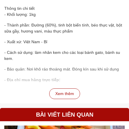
Thông tin chi tiết
- Khối lượng: 1kg
- Thành phần: Đường (60%), tinh bột biến tính, béo thực vật, bột
sữa gầy, hương vani, màu thực phẩm
- Xuất xứ: Việt Nam - Bỉ
- Cách sử dụng: làm nhân kem cho các loại bánh gato, bánh su
kem.
- Bảo quản: Nơi khô ráo thoáng mát. Đóng kín sau khi sử dụng
- Địa chỉ mua hàng trực tiếp:
+ Shop HueThuCakes
+ Địa chỉ cửa hàng: 114 Đường Phú Lợi - Phú Hòa - Thủ Dầu Một
Xem thêm
- Bình Dương
+ Liên hệ sđt/zalo: 0918029161 để nhận tư vấn.
BÀI VIẾT LIÊN QUAN