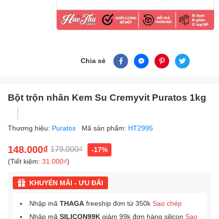
Chia sẻ
Bột trộn nhân Kem Su Cremyvit Puratos 1kg
Thương hiệu:
Puratos
Mã sản phẩm:
HT2995
148.000₫
179.000₫
-17%
(Tiết kiệm:
31.000₫
)
KHUYẾN MÃI - ƯU ĐÃI
Nhập mã
THAGA
freeship đơn từ 350k
Sao chép
Nhập mã
SILICON99K
giảm 99k đơn hàng silicon
Sao