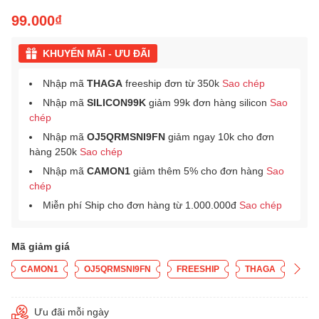
99.000₫
KHUYẾN MÃI - ƯU ĐÃI
Nhập mã
THAGA
freeship đơn từ 350k
Sao chép
Nhập mã
SILICON99K
giảm 99k đơn hàng silicon
Sao
chép
Nhập mã
OJ5QRMSNI9FN
giảm ngay 10k cho đơn
hàng 250k
Sao chép
Nhập mã
CAMON1
giảm thêm 5% cho đơn hàng
Sao
chép
Miễn phí Ship cho đơn hàng từ 1.000.000đ
Sao chép
Mã giảm giá
CAMON1
OJ5QRMSNI9FN
FREESHIP
THAGA
Ưu đãi mỗi ngày