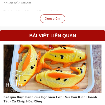
Khuôn số:8.5x5cm
Thành phẩm chữ cao 1.5cm mỗi chữ
Xem thêm
Màu sắc: Hồng, Trắng
Được làm bằng 100% silicone cấp thực phẩm. Sử dụng nhiều lần
BÀI VIẾT LIÊN QUAN
Nhiệt độ: -40 độ C đến +230 độ C
An toàn để sử dụng trong lò nướng, lò vi sóng, tủ đông
Không dính và dễ làm sạch
Sản phẩm không thể thiếu cho người mới bắt đầu làm bánh thợ
làm bánh, các tiệm bánh kinh doanh...
Áp dụng cho Bánh mì, Pizza, Bánh đường, Bánh Mousse, Bánh
Pudding, Sô cô la, Thạch rau câu…
Tạo hình đẹp, sắc nét.
Kết quả thực hành của học viên Lớp Rau Câu Kinh Doanh
Tết - Cá Chép Hóa Rồng