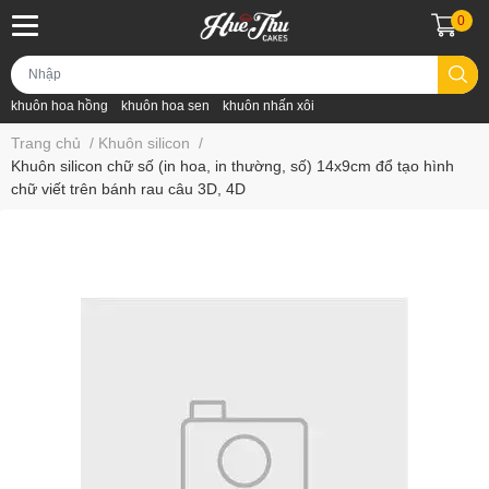
0
khuôn hoa hồng
khuôn hoa sen
khuôn nhấn xôi
Trang chủ
/
Khuôn silicon
/
Khuôn silicon chữ số (in hoa, in thường, số) 14x9cm đổ tạo hình
chữ viết trên bánh rau câu 3D, 4D