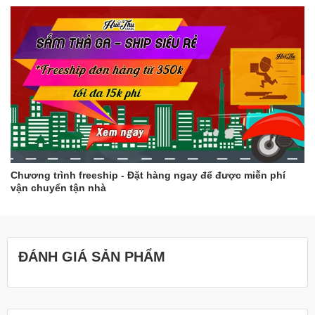
LƯU Ý SAU KHI SỬ DỤNG:
Để tránh khuôn bị móc thâm kim sau khi sử dụng một thời gian,
các bạn nhớ rửa sạch, làm khô khuôn sau khi sử dụng.
Các bước làm sách khuôn:
B1: Rửa sạch khuôn với nước, lấy sạch bột còn bám trong khuôn
B2: Úp ngược khuôn để ráo nước
B3: Phơi nắng, hoặc sấy trong lò vi sóng hoặc dùng máy sấy tóc
xấy khô lòng khuôn
Chương trình freeship - Đặt hàng ngay để được miễn phí
vận chuyển tận nhà
B4: Bảo quản ở nhiệt độ phòng
ĐÁNH GIÁ SẢN PHẨM