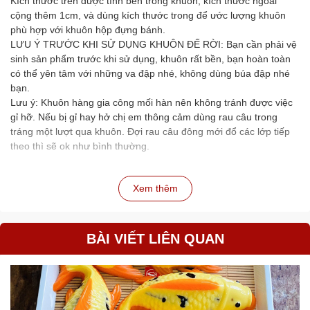
Kích thước trên được tính bên trong khuôn, kích thước ngoài
cộng thêm 1cm, và dùng kích thước trong để ước lượng khuôn
phù hợp với khuôn hộp đựng bánh.
LƯU Ý TRƯỚC KHI SỬ DỤNG KHUÔN ĐẾ RỜI: Bạn cần phải vệ
sinh sản phẩm trước khi sử dụng, khuôn rất bền, bạn hoàn toàn
có thể yên tâm với những va đập nhé, không dùng búa đập nhé
bạn.
Lưu ý: Khuôn hàng gia công mối hàn nên không tránh được việc
gỉ hỡ. Nếu bị gỉ hay hở chị em thông cảm dùng rau câu trong
tráng một lượt qua khuôn. Đợi rau câu đông mới đổ các lớp tiếp
theo thì sẽ ok như bình thường.
Xem thêm
BÀI VIẾT LIÊN QUAN