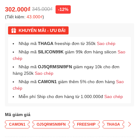
302.000₫
345.000₫
-12%
(Tiết kiệm:
43.000₫
)
KHUYẾN MÃI - ƯU ĐÃI
Nhập mã
THAGA
freeship đơn từ 350k
Sao chép
Nhập mã
SILICON99K
giảm 99k đơn hàng silicon
Sao
chép
Nhập mã
OJ5QRMSNI9FN
giảm ngay 10k cho đơn
hàng 250k
Sao chép
Nhập mã
CAMON1
giảm thêm 5% cho đơn hàng
Sao
chép
Miễn phí Ship cho đơn hàng từ 1.000.000đ
Sao chép
Mã giảm giá
CAMON1
OJ5QRMSNI9FN
FREESHIP
THAGA