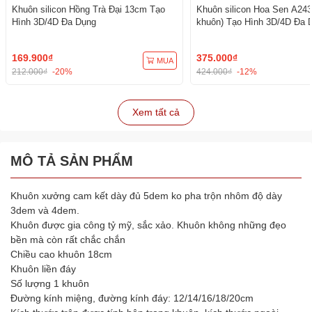
Khuôn silicon Hồng Trà Đại 13cm Tạo
Khuôn silicon Hoa Sen A243
Hình 3D/4D Đa Dụng
khuôn) Tạo Hình 3D/4D Đa 
169.900₫
375.000₫
MUA
212.000₫
-20%
424.000₫
-12%
Xem tất cả
MÔ TẢ SẢN PHẨM
Khuôn xưởng cam kết dày đủ 5dem ko pha trộn nhôm độ dày
3dem và 4dem.
Khuôn được gia công tỷ mỹ, sắc xảo. Khuôn không những đẹo
bền mà còn rất chắc chắn
Chiều cao khuôn 18cm
Khuôn liền đáy
Số lượng 1 khuôn
Đường kính miệng, đường kính đáy: 12/14/16/18/20cm