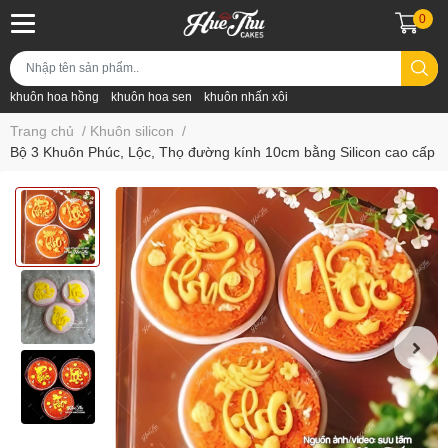
0
khuôn hoa hồng
khuôn hoa sen
khuôn nhấn xôi
Trang chủ
/
Khuôn silicon
/
Bộ 3 Khuôn Phúc, Lộc, Thọ đường kính 10cm bằng Silicon cao cấp