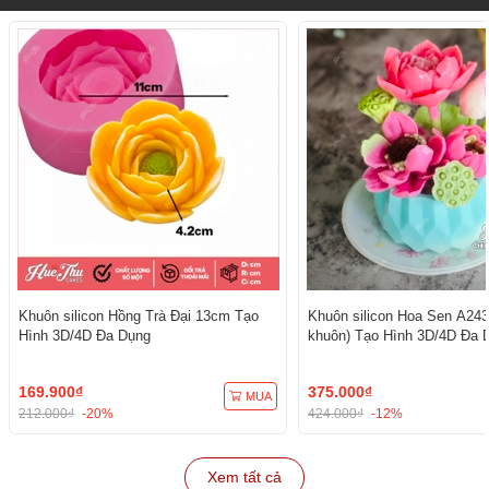
Khuôn silicon Hồng Trà Đại 13cm Tạo
Khuôn silicon Hoa Sen A243
Hình 3D/4D Đa Dụng
khuôn) Tạo Hình 3D/4D Đa 
169.900₫
375.000₫
MUA
212.000₫
-20%
424.000₫
-12%
Xem tất cả