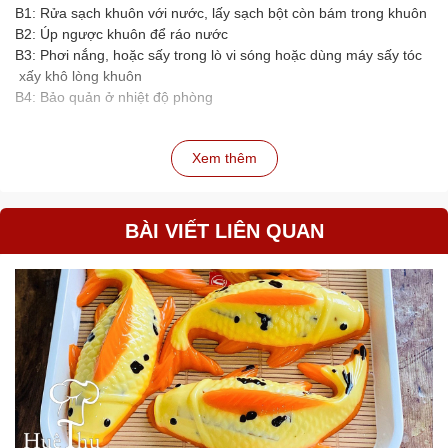
B1: Rửa sạch khuôn với nước, lấy sạch bột còn bám trong khuôn
B2: Úp ngược khuôn để ráo nước
B3: Phơi nắng, hoặc sấy trong lò vi sóng hoặc dùng máy sấy tóc
xấy khô lòng khuôn
B4: Bảo quản ở nhiệt độ phòng
Xem thêm
BÀI VIẾT LIÊN QUAN