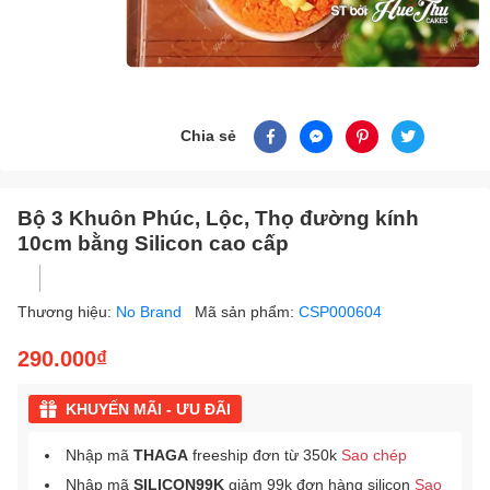
Chia sẻ
Bộ 3 Khuôn Phúc, Lộc, Thọ đường kính
10cm bằng Silicon cao cấp
Thương hiệu:
No Brand
Mã sản phẩm:
CSP000604
290.000₫
KHUYẾN MÃI - ƯU ĐÃI
Nhập mã
THAGA
freeship đơn từ 350k
Sao chép
Nhập mã
SILICON99K
giảm 99k đơn hàng silicon
Sao